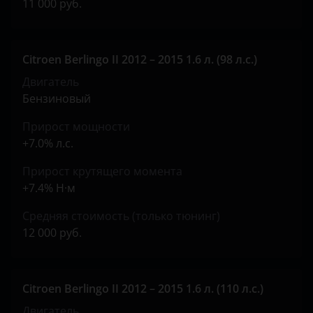
Suzuki
11 000 руб.
Tank
Toyota
Citroen Berlingo II 2012 – 2015 1.6 л. (98 л.с.)
Двигатель
Volkswagen
Бензиновый
Volvo
Прирост мощности
Vortex
+7.0% л.с.
Zotye
Прирост крутящего момента
+7.4% Н·м
ZX
Средняя стоимость (только тюнинг)
ВАЗ (LADA)
12 000 руб.
ГАЗ
ЗАЗ
Citroen Berlingo II 2012 – 2015 1.6 л. (110 л.с.)
УАЗ
Двигатель