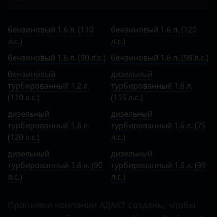
Bentley
II 2008 – 2012
C1
бензиновый 1.6 л. (110 л.с.)
BMW
II 2012 – 2015
бензиновый 1.6 л. (110
бензиновый 1.6 л. (120
C2
бензиновый 1.6 л. (120 л.с.)
л.с.)
Brilliance
л.с.)
II 2015 – н.в.
C3
бензиновый 1.6 л. (90 л.с.)
бензиновый 1.6 л. (90 л.с.)
бензиновый 1.6 л. (98 л.с.)
BYD
III 2018 – н.в.
C3 Aircross
бензиновый
дизельный
бензиновый 1.6 л. (98 л.с.)
Cadillac
турбированный 1.2 л.
турбированный 1.6 л.
C3 Picasso
бензиновый турбированный 1.2 л. (110 л.с.)
(110 л.с.)
(115 л.с.)
Changan
C4
дизельный
дизельный
дизельный турбированный 1.6 л. (115 л.с.)
Chery
турбированный 1.6 л.
турбированный 1.6 л. (75
C4 Aircross
дизельный турбированный 1.6 л. (120 л.с.)
(120 л.с.)
л.с.)
Chevrolet
C4 Picasso
дизельный
дизельный турбированный 1.6 л. (75 л.с.)
дизельный
Chrysler
турбированный 1.6 л. (90
турбированный 1.6 л. (99
C4 SpaceTourer
дизельный турбированный 1.6 л. (90 л.с.)
л.с.)
Citroen
л.с.)
C5
дизельный турбированный 1.6 л. (99 л.с.)
Daewoo
Прошивки компании АДАКТ созданы, чтобы
C5 Aircross
Daihatsu