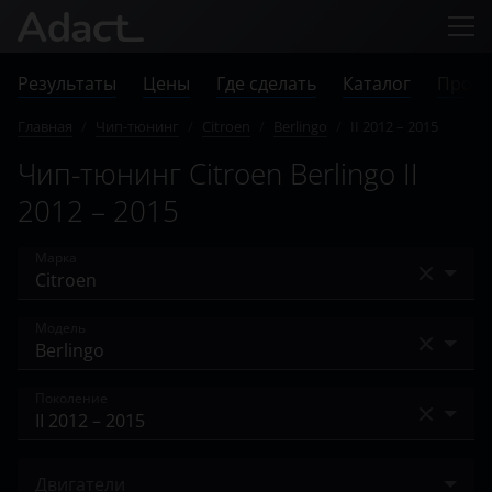
Результаты
Цены
Где сделать
Каталог
Прове
Главная
/
Чип-тюнинг
/
Citroen
/
Berlingo
/
II 2012 – 2015
Чип-тюнинг Citroen Berlingo II
2012 – 2015
Марка
Acura
Модель
Alfa Romeo
Berlingo
Поколение
Audi
C-Crosser
BAIC
I 2002 – 2012
C-Elysee
Двигатели