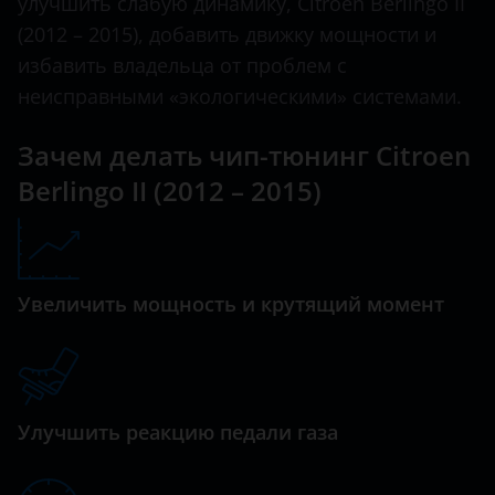
улучшить слабую динамику, Citroen Berlingo II
C6
(2012 – 2015), добавить движку мощности и
Datsun
избавить владельца от проблем с
C8
Dodge
неисправными «экологическими» системами.
DS3
Dongfeng (DFM)
Зачем делать чип-тюнинг Citroen
DS4
Exeed
Berlingo II (2012 – 2015)
DS5
FAW
Grand Picasso
Fiat
Jumper
Увеличить мощность и крутящий момент
Ford
Jumpy
GAC
SpaceTourer
Geely
Xantia
Улучшить реакцию педали газа
Genesis
Xsara
Great Wall (GWM)