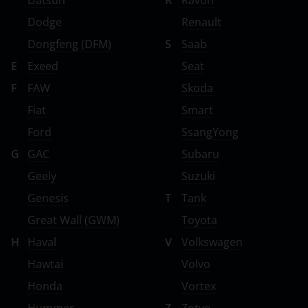
Datsun
R
Ravon
Dodge
Renault
Dongfeng (DFM)
S
Saab
E
Exeed
Seat
F
FAW
Skoda
Fiat
Smart
Ford
SsangYong
G
GAC
Subaru
Geely
Suzuki
Genesis
T
Tank
Great Wall (GWM)
Toyota
H
Haval
V
Volkswagen
Hawtai
Volvo
Honda
Vortex