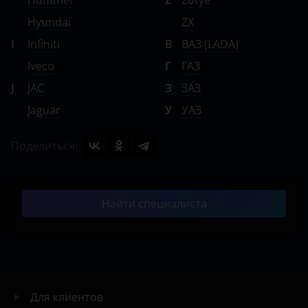
Hummer
Z
Zotye
Hyundai
ZX
I
Infiniti
В
ВАЗ (LADA)
Iveco
Г
ГАЗ
J
JAC
З
ЗАЗ
Jaguar
У
УАЗ
Поделиться:
Найти специалиста
Для клиентов