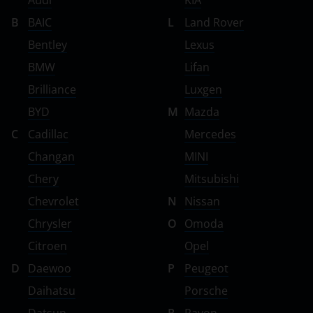
Audi
KIA
B
BAIC
L
Land Rover
Bentley
Lexus
BMW
Lifan
Brilliance
Luxgen
BYD
M
Mazda
C
Cadillac
Mercedes
Changan
MINI
Chery
Mitsubishi
Chevrolet
N
Nissan
Chrysler
O
Omoda
Citroen
Opel
D
Daewoo
P
Peugeot
Daihatsu
Porsche