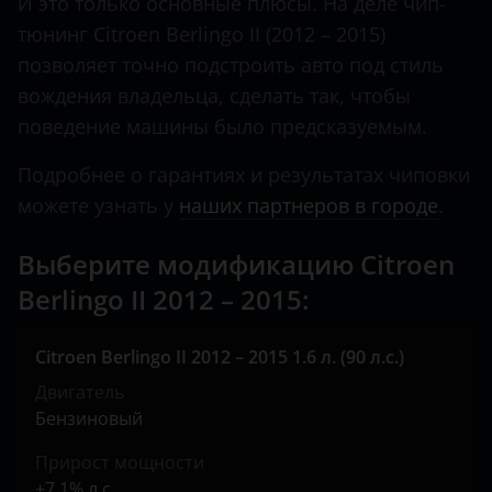
И это только основные плюсы. На деле чип-
KIA
тюнинг Citroen Berlingo II (2012 – 2015)
позволяет точно подстроить авто под стиль
Land Rover
вождения владельца, сделать так, чтобы
Lexus
поведение машины было предсказуемым.
Lifan
Подробнее о гарантиях и результатах чиповки
Luxgen
можете узнать у
наших партнеров в городе
.
Mazda
Выберите модификацию Citroen
Mercedes
Berlingo II 2012 – 2015:
MINI
Citroen Berlingo II 2012 – 2015 1.6 л. (90 л.с.)
Mitsubishi
Двигатель
Nissan
Бензиновый
Omoda
Прирост мощности
+7.1% л.с.