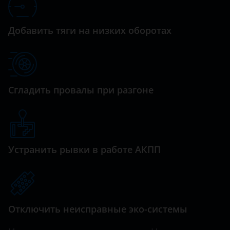
Xsara Picasso
Haval
Добавить тяги на низких оборотах
Hawtai
Honda
Hummer
Сгладить провалы при разгоне
Hyundai
Infiniti
Iveco
Устранить рывки в работе АКПП
JAC
Jaguar
Jeep
Отключить неисправные эко-системы
Kaiyi