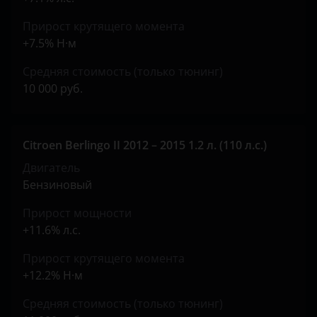
Opel
Прирост крутящего момента
Peugeot
+7.5% Н·м
Porsche
Средняя стоимость (только тюнинг)
10 000 руб.
Ravon
Renault
Citroen Berlingo II 2012 – 2015 1.2 л. (110 л.с.)
Saab
Двигатель
Seat
Бензиновый
Skoda
Прирост мощности
+11.6% л.с.
Smart
Прирост крутящего момента
SsangYong
+12.2% Н·м
Subaru
Средняя стоимость (только тюнинг)