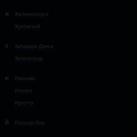
Ж
Железногорск
Жуковский
З
Западная Двина
Зеленоград
И
Иваново
Ижевск
Иркутск
Й
Йошкар-Ола