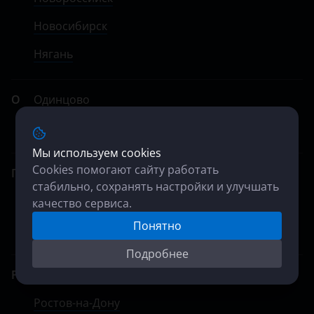
Новосибирск
Нягань
О
Одинцово
Омск
Мы используем cookies
Cookies помогают сайту работать
П
Павловский Посад
стабильно, сохранять настройки и улучшать
Петропавловск-Камчатский
качество сервиса.
Понятно
Псков
Подробнее
Р
Раменское
Ростов-на-Дону