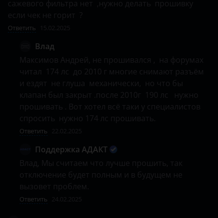
сажевого фильтра нет  ,нужно делать  прошивку  
если чек не горит  ?
Ответить
15.02.2025
Влад
Максимов Андрей, не прошивался ,  на форумах 
читал  174 лс  до 2010 г многие снимают разъём 
и ездят  не глуша  механически,  но что бы 
клапан был закрыт .после 2010г  190 лс   нужно 
прошивать . Вот хотел всё таки у специалистов  
спросить  нужно 174 лс прошивать.
Ответить
22.02.2025
Поддержка АДАКТ
Влад, Мы считаем что лучше прошить, так 
отключение будет полным и в будущем не 
вызовет проблем.
Ответить
24.02.2025