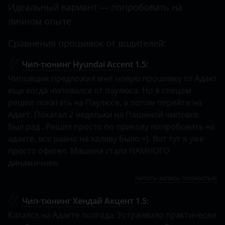
Идеальный вариант — попробовать на
личном опыте.
Сравнения прошивок от водителей:
Чип-тюнинг Hyundai Accent
1.5:
Чиповщик предложил мне новую прошивку от Адакт
еще когда чиповался от паулюса. Но я спецом
решил покатать на Паулюсе, а потом перейти на
Адакт. Покатал 2 недельки на Пашиной чиповке.
Был рад . Решил просто по приколу попробовать на
адакте, все равно на халяву было =). Вот тут я уже
просто офигел. Машина стала НАМНОГО
динамичнее.
Читать запись полностью
Чип-тюнинг Хендай Акцент
1.5:
Катался на Адакте полгода. Устраивало практически