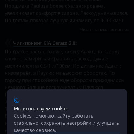
Прошивка Paulusа более сбалансирована,
увеличивает комфорт в салоне. Расход уменьшился.
По тестам показал лучшую динамику от 0-100км/ч.
Читать запись полностью
Чип-тюнинг KIA Cerato
2.0:
По трассе расход тот же, как и у Адакт, по городу
сложно замерить и сравнить расход, думаю
увеличился на 0.5-1 л/100км. По динамике Адакт с
низов рвёт, а Паулюс на высоких оборотах. По
городу при спокойной езде обороты приходилось
немного больше раскручивать у Паулюса.
Пробывал обе прошивки на гонках, время не
замерял, а скорость на финише была одинаковая -
Мы используем cookies
140кмч.
Cookies помогают сайту работать
В итоге я перепрошился обратно на Адакт, т.к. на
стабильно, сохранять настройки и улучшать
ней заметнее приятно ездить по городу при
качество сервиса.
возможно меньшем расходе.