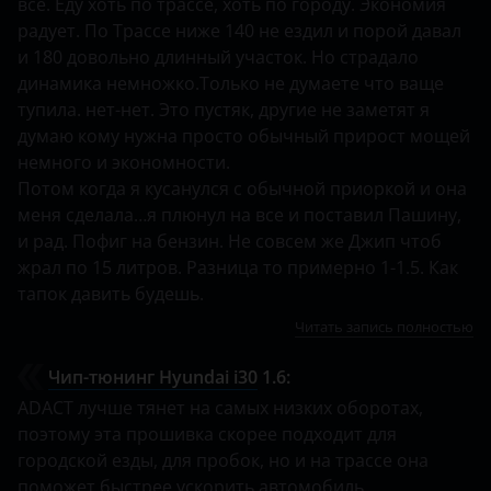
все. Еду хоть по трассе, хоть по городу. Экономия
радует. По Трассе ниже 140 не ездил и порой давал
и 180 довольно длинный участок. Но страдало
динамика немножко.Только не думаете что ваще
тупила. нет-нет. Это пустяк, другие не заметят я
думаю кому нужна просто обычный прирост мощей
немного и экономности.
Потом когда я кусанулся с обычной приоркой и она
меня сделала…я плюнул на все и поставил Пашину,
и рад. Пофиг на бензин. Не совсем же Джип чтоб
жрал по 15 литров. Разница то примерно 1-1.5. Как
тапок давить будешь.
Читать запись полностью
Чип-тюнинг Hyundai i30
1.6:
ADACT лучше тянет на самых низких оборотах,
поэтому эта прошивка скорее подходит для
городской езды, для пробок, но и на трассе она
поможет быстрее ускорить автомобиль.