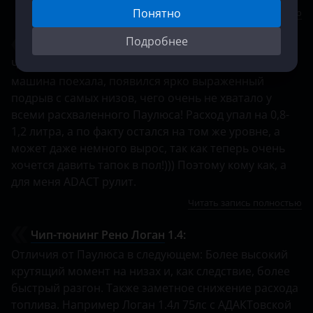
Понятно
Читать запись полностью
Подробнее
Чип-тюнинг KIA Sportage
2.0:
Через неделю сменил ЧИП Паулюса на ADACT и тут
машина поехала, появился ярко выраженный
подрыв с самых низов, чего очень не хватало у
всеми расхваленного Паулюса! Расход упал на 0,8-
1,2 литра, а по факту остался на том же уровне, а
может даже немного вырос, так как теперь очень
хочется давить тапок в пол!))) Поэтому кому как, а
для меня ADACT рулит.
Читать запись полностью
Чип-тюнинг Рено Логан
1.4:
Отличия от Паулюса в следующем: Более высокий
крутящий момент на низах и, как следствие, более
быстрый разгон. Также заметное снижение расхода
топлива. Например Логан 1.4л 75лс с АДАКТовской