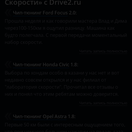
Скорости» с Drive2.ru
Чип-тюнинг Ford Focus
2.0:
Прошла неделя и как говорили мастера Влад и Дима
через100-150км я ощутил разницу. Машина как
будто полегчала. С первой передачи моментальный
набор скорости.
Читать запись полностью
Чип-тюнинг Honda Civic
1.8:
Выбора по хондам особо в казани у нас нет и вот
недавно совсем открылся и у нас филиал от
"лаборатория скорости". Прочитал все отзывы о
них и понял что этим ребятам можно доверится.
Читать запись полностью
Чип-тюнинг Opel Astra
1.8:
Первые 50 км были с интересным ощущением того,
что при немного большем нажатии на педаль газа