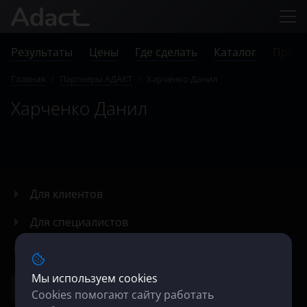
Результаты
Цены
Где сделать
Каталог
Прове
Главная
/
Партнеры АДАКТ
/
Харченко Данил
Харченко Данил
Для клиентов
Для специалистов
О компании
Мы используем cookies
Cookies помогают сайту работать