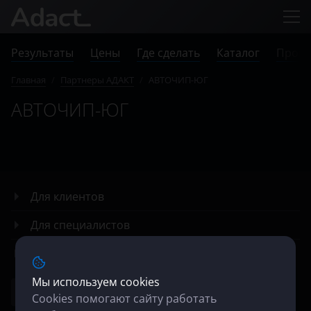
Результаты
Цены
Где сделать
Каталог
Прове
Главная
/
Партнеры АДАКТ
/
АВТОЧИП-ЮГ
АВТОЧИП-ЮГ
Для клиентов
Для специалистов
О компании
Мы используем cookies
Cookies помогают сайту работать