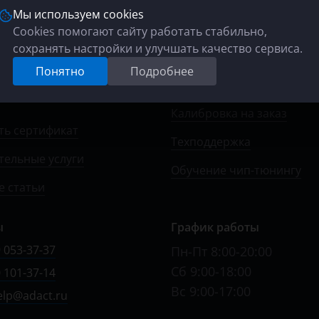
Мы используем cookies
Cookies помогают сайту работать стабильно,
сохранять настройки и улучшать качество сервиса.
Для специалистов
Понятно
Подробнее
возврата денежных
Купить прошивки
Калибровка на заказ
ть сертификат
Техподдержка
тельные услуги
Обучение чип-тюнингу
 статьи
ы
График работы
 053-37-37
Пн-Пт 8:00-20:00
Сб 9:00-18:00
 101-37-14
Вс 9:00-17:00
elp@adact.ru