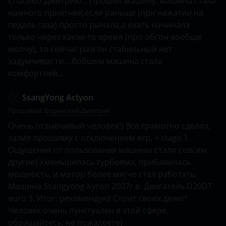
Спасибо Дмитрию... Прошил машину, машина стала
Hummer
намного приятней,если раньще (при нажатии на
педаль газа) просто рычала,а ехать начинала
Hyundai
только через какое-то время (про обгон вообще
молчу), то сейчас разгон стабильный нет
Infiniti
задумчивасти ...Вобшем машина стала
Isuzu
комфортней...
Iveco
SsangYong Actyon
JAC
Прошивал:
Боринский Дмитрий
Очень отзывчивый человек!) Все грамотно сделал,
Jaguar
залил прошивку с отключением егр, + stage 1.
Ощущения от пользования машины стали совсем
Jeep
другие) Уменьшилась турбояма, прибавилась
Kaiyi
мощность, и мотор более мягче стал работать.
Машина Ssangyong Kyron 2007г.в. Двигатель D20DT
Kia
euro 3. Итог: рекомендую! Стоит своих денег!
Человек очень пунктуален в этой сфере,
Land Rover
обращайтесь, не пожалеете)