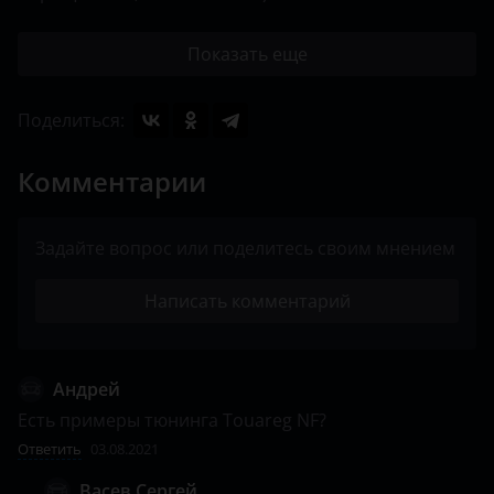
Lexus
Lifan
Показать еще
Luxgen
Поделиться:
Mazda
Комментарии
Mercedes-Benz
MINI
Задайте вопрос или поделитесь своим мнением
Mitsubishi
Написать комментарий
Nissan
Omoda
Андрей
Opel
Есть примеры тюнинга Touareg NF?
Ответить
Peugeot
03.08.2021
Васев Сергей