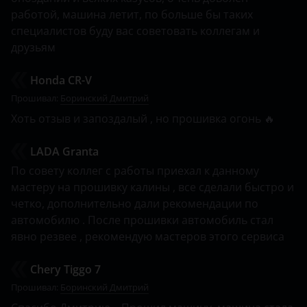
работой, машина летит, по больше бы таких
FAW
специалистов буду вас советовать коллегам и
Fiat
друзьям
Ford
Honda CR-V
Прошивал:
Foton
Боринский Дмитрий
Хоть отзыв и запоздалый , но прошивка огонь 🔥
GAC
LADA Granta
Geely
По совету коллег с работы приехал к данному
Genesis
мастеру на прошивку калины , все сделали быстро и
четко, дополнительно дали рекомендации по
Great Wall
автомобилю . После прошивки автомобиль стал
явно резвее , рекомендую мастеров этого сервиса
Haval
Hawtai
Chery Tiggo 7
Прошивал:
Боринский Дмитрий
Honda