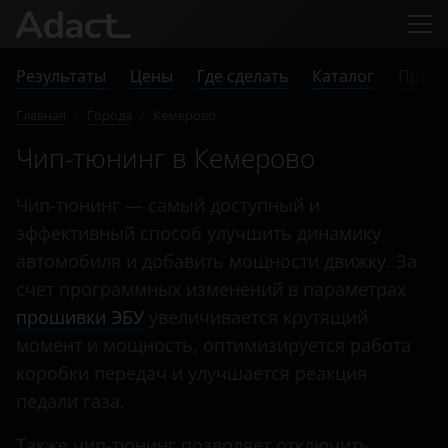
Результаты
Цены
Где сделать
Каталог
Прове
Главная
/
Города
/
Кемерово
Чип-тюнинг в Кемерово
Чип-тюнинг — самый доступный и
эффективный способ улучшить динамику
автомобиля и добавить мощности движку. За
счет программных изменений в параметрах
прошивки ЭБУ
увеличивается крутящий
момент и мощность, оптимизируется работа
коробки передач и улучшается реакция
педали газа.
Также чип-тюнинг позволяет отключить