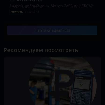
Porsche
Андрей, добрый день. Мотор CASA или CRCA? 
Ravon
Ответить
03.08.2021
Renault
Saab
Найти специалиста
Seat
Skoda
Рекомендуем посмотреть
Smart
SsangYong
Subaru
Suzuki
Tank
Toyota