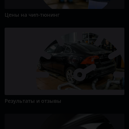
Volkswagen
Цены на чип-тюнинг
Volvo
Vortex
Zotye
ZX
ВАЗ (LADA)
ГАЗ
ЗАЗ
Результаты и отзывы
ТагАЗ
УАЗ