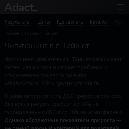
Результаты
Цены
Где сделать
Каталог
Прове
Главная
/
Города
/
Тайшет
Чип-тюнинг в г. Тайшет
Чип-тюнинг двигателя в г. Тайшет раскрывает
потенциал мотора и решает проблемы с
отключением
сажевого фильтра,
катализатора,
ЕГР
и других устройств.
В зависимости от типа ДВС прирост мощности
без вреда ресурсу доходит до 36% на
турбированных ДВС и до 10% на атмосферных.
Однако абсолютные показатели прироста —
не самый важный критерий для водителей,