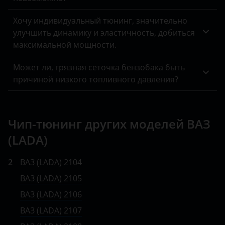
Luxgen
Хочу индивидуальный тюнинг, значительно
Mazda
улучшить динамику и эластичность, добиться
максимальной мощности.
Mercedes-Benz
Может ли, грязная сеточка бензобака быть
MINI
причиной низкого топливного давления?
Mitsubishi
Nissan
Чип-тюнинг других моделей ВАЗ
Omoda
(LADA)
Opel
2
ВАЗ (LADA) 2104
Peugeot
ВАЗ (LADA) 2105
Porsche
ВАЗ (LADA) 2106
ВАЗ (LADA) 2107
Ravon