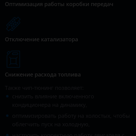
Оптимизация работы коробки передач
Hawtai
Honda
Hummer
Отключение катализатора
Hyundai
Infiniti
Iveco
Снижение расхода топлива
JAC
Также чип-тюнинг позволяет:
Jaguar
снизить влияние включенного
кондиционера на динамику,
Jeep
оптимизировать работу на холостых, чтобы
Kaiyi
облегчить пуск на холодную,
KIA
настроить корректную работу двигателя с