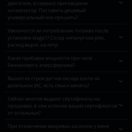
Chery
двигателя, в сервисе приговорили
катализатор. Поставить дешевый
Chevrolet
универсальный или прошить?
Chrysler
Увеличится ли потребление топлива после
Citroen
установки stage1? Сосед чипанул киа рио,
расход вырос на литр.
Daewoo
Какая прибавка мощности при чипе
Daihatsu
бензинового атмосферника?
Datsun
Вышел из строя датчик оксида азота на
Dodge
дизельном JAC, есть смысл менять?
DongFeng
Сейчас многие выдают сертификаты на
прошивки, в чем отличие ваших сертификатов
EXEED
от остальных?
FAW
При отключении вихревых заслонок у меня
Fiat