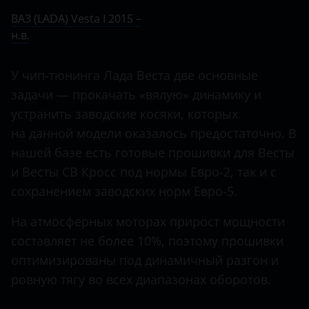
Ничего не найдено
BMW
ВАЗ (LADA) Vesta I 2015 –
2108
н.в.
Brilliance
2109
BYD
У чип-тюнинга Лада Веста две основные
2110
Cadillac
задачи — прокачать «вялую» динамику и
2111
устранить заводские косяки, которых
Changan
на данной модели оказалось предостаточно. В
2112
Chery
нашей базе есть готовые прошивки для Весты
2113
и Весты СВ Кросс под нормы Евро-2, так и с
Chevrolet
2114
сохранением заводских норм Евро-5.
Chrysler
2115
На атмосферных моторах прирост мощности
Citroen
составляет не более 10%, поэтому прошивки
2121
Daewoo
оптимизированы под динамичный разгон и
Granta
ровную тягу во всех диапазонах оборотов.
Daihatsu
Kalina