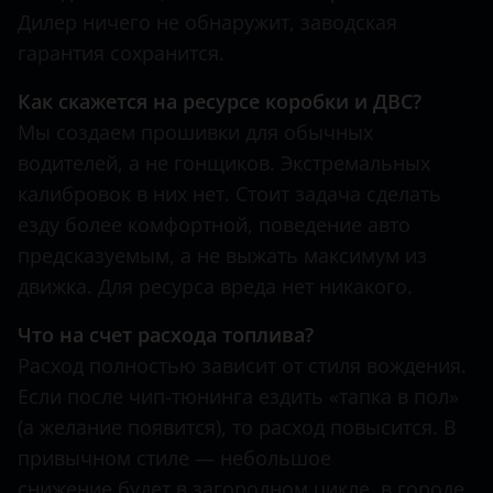
Tank
Дилер ничего не обнаружит, заводская
гарантия сохранится.
Toyota
Как скажется на ресурсе коробки и ДВС?
Volkswagen
Мы создаем прошивки для обычных
Volvo
водителей, а не гонщиков. Экстремальных
Vortex
калибровок в них нет. Стоит задача сделать
езду более комфортной, поведение авто
Zotye
предсказуемым, а не выжать максимум из
ZX
движка. Для ресурса вреда нет никакого.
ВАЗ (LADA)
Что на счет расхода топлива?
Расход полностью зависит от стиля вождения.
ГАЗ
Если после чип-тюнинга ездить «тапка в пол»
ЗАЗ
(а желание появится), то расход повысится. В
УАЗ
привычном стиле — небольшое
снижение будет в загородном цикле, в городе