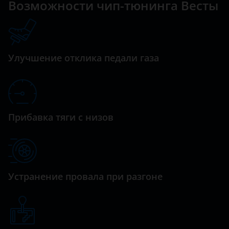
Datsun
Возможности чип-тюнинга Весты
Largus
Dodge
Niva
Dongfeng (DFM)
Niva Legend
Улучшение отклика педали газа
Exeed
Niva Travel
FAW
Priora
Fiat
Vesta
Прибавка тяги с низов
Ford
XRAY
GAC
Geely
Устранение провала при разгоне
Genesis
Great Wall (GWM)
Haval