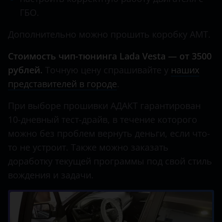
ГБО.
Land Rover
Lexus
Дополнительно можно прошить коробку АМТ.
Lifan
Стоимость чип-тюнинга Lada Vesta — от 3500
рублей.
Точную цену спрашивайте у
наших
Luxgen
представителей в городе
.
Mazda
При выборе прошивки АДАКТ гарантирован
Mercedes
10-дневный тест-драйв, в течение которого
MINI
можно без проблем вернуть деньги, если что-
то не устроит. Также можно заказать
Mitsubishi
доработку текущей программы под свой стиль
Nissan
вождения и задачи.
Omoda
Opel