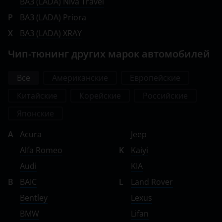
ВАЗ (LADA) Niva Travel
Volvo
P
ВАЗ (LADA) Priora
Vortex
X
ВАЗ (LADA) XRAY
Zotye
Чип-тюнинг других марок автомобилей
ZX
Все
Американские
Европейские
ВАЗ (LADA)
Китайские
Корейские
Российские
ГАЗ
Японские
ЗАЗ
A
Acura
Jeep
ТагАЗ
Alfa Romeo
K
Kaiyi
УАЗ
Audi
KIA
B
BAIC
L
Land Rover
Bentley
Lexus
BMW
Lifan