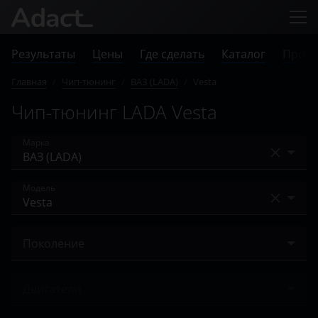
Результаты
Цены
Где сделать
Каталог
Прове
Главная
/
Чип-тюнинг
/
ВАЗ (LADA)
/
Vesta
Чип-тюнинг LADA Vesta
Марка
Acura
Модель
Alfa Romeo
2104
Audi
Поколение
2105
BAIC
I 2015 – н.в.
2106
Двигатели
Bentley
2107