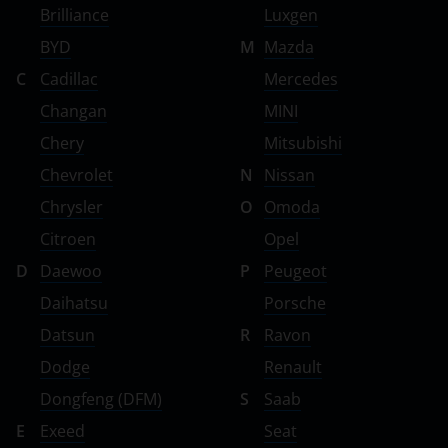
Brilliance
Luxgen
BYD
M
Mazda
C
Cadillac
Mercedes
Changan
MINI
Chery
Mitsubishi
Chevrolet
N
Nissan
Chrysler
O
Omoda
Citroen
Opel
D
Daewoo
P
Peugeot
Daihatsu
Porsche
Datsun
R
Ravon
Dodge
Renault
Dongfeng (DFM)
S
Saab
E
Exeed
Seat