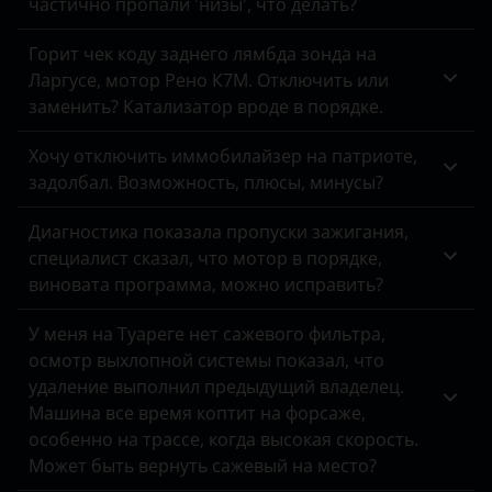
частично пропали 'низы', что делать?
Ford
Горит чек коду заднего лямбда зонда на
Ларгусе, мотор Рено К7М. Отключить или
Foton
заменить? Катализатор вроде в порядке.
GAC
Хочу отключить иммобилайзер на патриоте,
Geely
задолбал. Возможность, плюсы, минусы?
Genesis
Диагностика показала пропуски зажигания,
специалист сказал, что мотор в порядке,
Great Wall
виновата программа, можно исправить?
Haval
У меня на Туареге нет сажевого фильтра,
Hawtai
осмотр выхлопной системы показал, что
удаление выполнил предыдущий владелец.
Honda
Машина все время коптит на форсаже,
Hummer
особенно на трассе, когда высокая скорость.
Может быть вернуть сажевый на место?
Hyundai