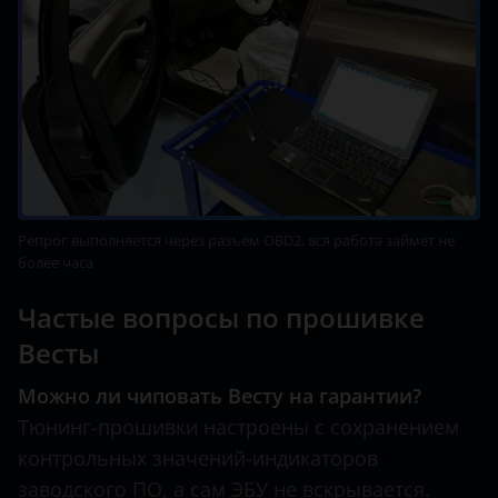
Peugeot
Porsche
Ravon
Renault
Saab
Репрог выполняется через разъем OBD2, вся работа займет не
Seat
более часа
Skoda
Частые вопросы по прошивке
Smart
Весты
SsangYong
Можно ли чиповать Весту на гарантии?
Subaru
Тюнинг-прошивки настроены с сохранением
контрольных значений-индикаторов
Suzuki
заводского ПО, а сам ЭБУ не вскрывается.