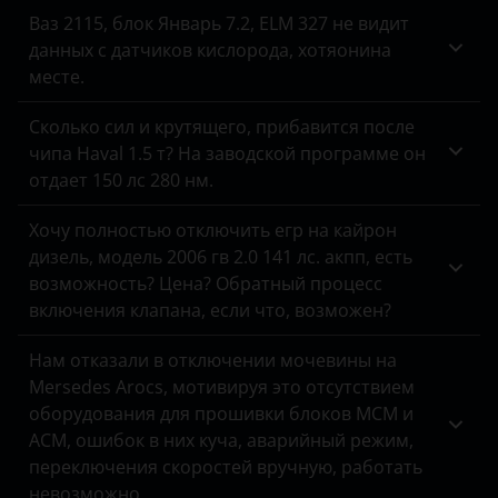
Ваз 2115, блок Январь 7.2, ELM 327 не видит
Infiniti
данных с датчиков кислорода, хотяонина
Isuzu
месте.
Iveco
Сколько сил и крутящего, прибавится после
чипа Haval 1.5 т? На заводской программе он
JAC
отдает 150 лс 280 нм.
Jaguar
Хочу полностью отключить егр на кайрон
Jeep
дизель, модель 2006 гв 2.0 141 лс. акпп, есть
возможность? Цена? Обратный процесс
Kaiyi
включения клапана, если что, возможен?
Kia
Нам отказали в отключении мочевины на
Mersedes Arocs, мотивируя это отсутствием
Land Rover
оборудования для прошивки блоков MCM и
Lexus
ACM, ошибок в них куча, аварийный режим,
переключения скоростей вручную, работать
Lifan
невозможно.