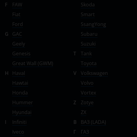
F
FAW
Skoda
Fiat
Smart
Ford
SsangYong
G
GAC
Subaru
Geely
Suzuki
Genesis
T
Tank
Great Wall (GWM)
Toyota
H
Haval
V
Volkswagen
Hawtai
Volvo
Honda
Vortex
Hummer
Z
Zotye
Hyundai
ZX
I
Infiniti
В
ВАЗ (LADA)
Iveco
Г
ГАЗ