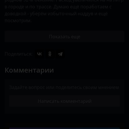
в городе и по трассе. Думаю ещё поработаем с
Porsche
доводкой - уберём избыточный наддув и ещё
посмотрим.
Ravon
Renault
Показать еще
Saab
Поделиться:
Seat
Комментарии
Skoda
Smart
Задайте вопрос или поделитесь своим мнением
SsangYong
Написать комментарий
Subaru
Suzuki
Tank