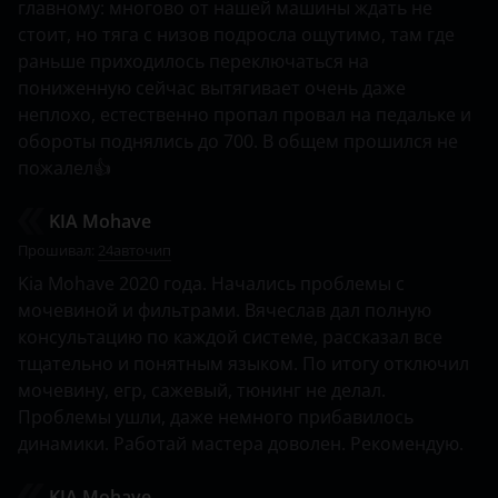
главному: многово от нашей машины ждать не
Honda
стоит, но тяга с низов подросла ощутимо, там где
раньше приходилось переключаться на
Hummer
пониженную сейчас вытягивает очень даже
Hyundai
неплохо, естественно пропал провал на педальке и
обороты поднялись до 700. В общем прошился не
Infiniti
пожалел👍
Isuzu
KIA Mohave
Iveco
Прошивал:
24авточип
Kia Mohave 2020 года. Начались проблемы с
JAC
мочевиной и фильтрами. Вячеслав дал полную
Jaguar
консультацию по каждой системе, рассказал все
тщательно и понятным языком. По итогу отключил
Jeep
мочевину, егр, сажевый, тюнинг не делал.
Проблемы ушли, даже немного прибавилось
Kaiyi
динамики. Работай мастера доволен. Рекомендую.
Kia
KIA Mohave