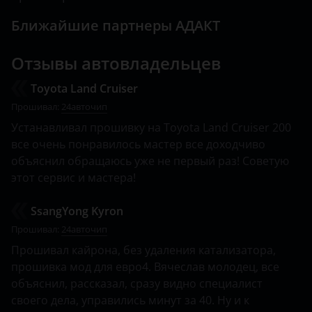
EXEED
Ближайшие партнеры АДАКТ
FAW
Отзывы автовладельцев
Fiat
Toyota Land Cruiser
Ford
Прошивал:
24авточип
Устанавливал прошивку на Toyota Land Cruiser 200
Foton
все очень понравилось мастер все доходчиво
GAC
объяснил обращаюсь уже не первый раз! Советую
этот сервис и мастера!
Geely
SsangYong Kyron
Genesis
Прошивал:
24авточип
Great Wall
Прошивал кайрона, без удаления катализатора,
прошивка мод для евро4. Вячеслав молодец, все
Haval
объяснил, рассказал, сразу видно специалист
Hawtai
своего дела, управились минут за 40. Ну и к