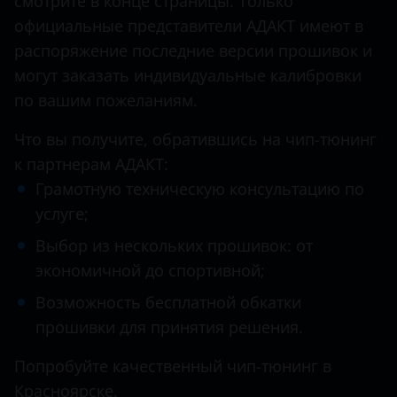
смотрите в конце страницы. Только
официальные представители АДАКТ имеют в
Cadillac
распоряжение последние версии прошивок и
Changan
могут заказать индивидуальные калибровки
Chery
по вашим пожеланиям.
Chevrolet
Что вы получите, обратившись на чип-тюнинг
к партнерам АДАКТ:
Chrysler
Грамотную техническую консультацию по
Citroen
услуге;
Daewoo
Выбор из нескольких прошивок: от
экономичной до спортивной;
Daihatsu
Возможность бесплатной обкатки
Datsun
прошивки для принятия решения.
Dodge
Попробуйте качественный чип-тюнинг в
DongFeng
Красноярске.