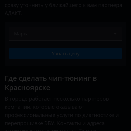
сразу уточнить у ближайшего к вам партнера
АДАКТ.
Марка
Acura
Узнать цену
Alfa Romeo
Audi
Где сделать чип-тюнинг в
BAIC
Красноярске
Bentley
В городе работает несколько партнеров
BMW
компании, которые оказывают
профессиональные услуги по диагностике и
Brilliance
перепрошивке ЭБУ. Контакты и адреса
BYD