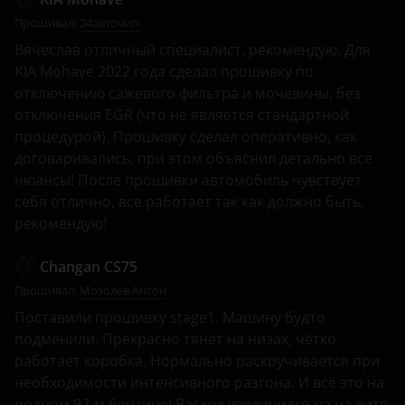
Land Rover
Прошивал:
24авточип
Lexus
Вячеслав отличный специалист, рекомендую. Для
KIA Mohave 2022 года сделал прошивку по
Lifan
отключению сажевого фильтра и мочевины, без
отключения EGR (что не является стандартной
Luxgen
процедурой). Прошивку сделал оперативно, как
Mazda
договаривались, при этом объяснил детально все
нюансы! После прошивки автомобиль чувствует
Mercedes-Benz
себя отлично, все работает так как должно быть,
рекомендую!
MINI
Mitsubishi
Changan CS75
Прошивал:
Мозолев Антон
Nissan
Поставили прошивку stage1. Машину будто
Omoda
подменили. Прекрасно тянет на низах, чётко
работает коробка. Нормально раскручивается при
Opel
необходимости интенсивного разгона. И всё это на
родном 92-м бензине! Расход увеличился на на литр
Peugeot