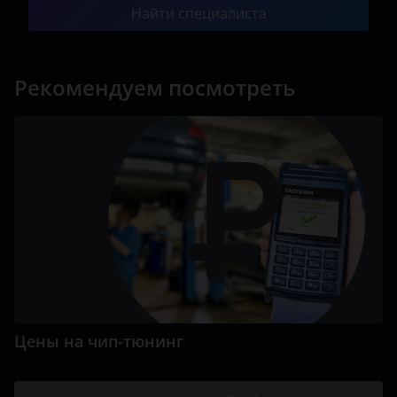
Найти специалиста
Toyota
Volkswagen
Рекомендуем посмотреть
Volvo
Vortex
Zotye
ZX
ВАЗ (LADA)
ГАЗ
ЗАЗ
Цены на чип-тюнинг
ТагАЗ
УАЗ