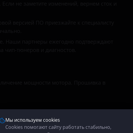
 Если не заметите изменений, вернем сток и
овой версией ПО приезжайте к специалисту
ачально.
е. Наши партнеры ежегодно подтверждают
а чип-тюнеров и диагностов.
еличение мощности мотора. Прошивка в
ности подхват с низов;
Мы используем cookies
;
Cookies помогают сайту работать стабильно,