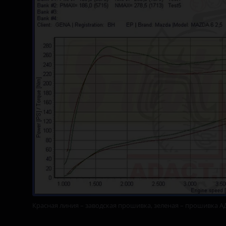
Lifan
Luxgen
Mazda
Mercedes-Benz
MINI
Mitsubishi
Nissan
Omoda
Opel
Peugeot
Красная линия – заводская прошивка, зеленая – прошивка А
Porsche