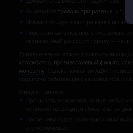
Добавит отзывчивости педали газа;
Fiat
Вылечит от
провала при разгоне
, у тур
Избавит от «тупняка» при езде с включ
Ford
Подстроит авто под ваш стиль вождения
Foton
экономичный расход по городу — наши
GAC
Дополнительно можно отключить вышедшие
Geely
катализатор
,
противосажевый фильтр
,
лям
Genesis
мочевину
. Однако компания АДАКТ принци
корректно работающего катализатора и са
Great Wall
Минусы чиповки:
Haval
Прошивать можно только полностью ис
Hawtai
чиповкой проводится обязательная диаг
Honda
После чипа будет более токсичный выхл
это не помешает.
Hummer