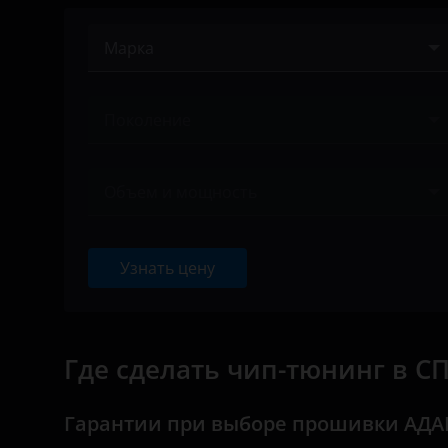
Марка
Acura
Поколение
Alfa Romeo
Ничего не найдено
Audi
Объем и мощность
BAIC
Ничего не найдено
Bentley
Узнать цену
BMW
Brilliance
Где сделать чип-тюнинг в С
BYD
Cadillac
Гарантии при выборе прошивки АДА