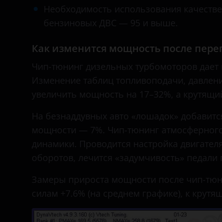
Необходимость использования качестве
Hyundai
бензиновых ДВС — 95 и выше.
Infiniti
Как изменится мощность после пер
Isuzu
Чип-тюнинг дизельных турбомоторов дает
Iveco
Изменение таблиц топливоподачи, давлен
JAC
увеличить мощность на 17–32%, а крутящи
Jaguar
На безнаддувных авто «лошадок» добавитс
мощности — 7%. Чип-тюнинг атмосферного
Jeep
динамики. Проводится настройка двигател
Kaiyi
оборотов, лечится «задумчивость» педали 
Kia
Замеры прироста мощности после чип-тюн
Land Rover
силам +7.6% (на среднем графике), к крутя
Lexus