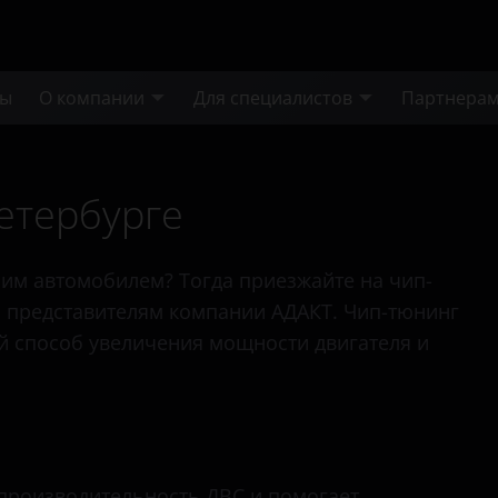
ты
О компании
Для специалистов
Партнера
етербурге
им автомобилем? Тогда приезжайте на чип-
 представителям компании АДАКТ. Чип-тюнинг
й способ увеличения мощности двигателя и
 производительность ДВС и помогает