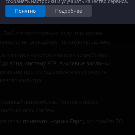
сохранять настройки и улучшать качество сервиса.
Понятно
Подробнее
бированных ДВС сглаживается турбояма;
енным кондиционером;
. Любите агрессивную езду, или нужен
 специалисты подберут нужную прошивку.
 из строя «экологические» устройства:
бда-зонд
,
систему ЕГР
,
вихревые заслонки
,
пиально против удаления и отключения
жевого фильтра.
правный автомобиль. Поэтому перед
ностика всех систем.
оп (если
понижать нормы Евро
), но пройти ТО