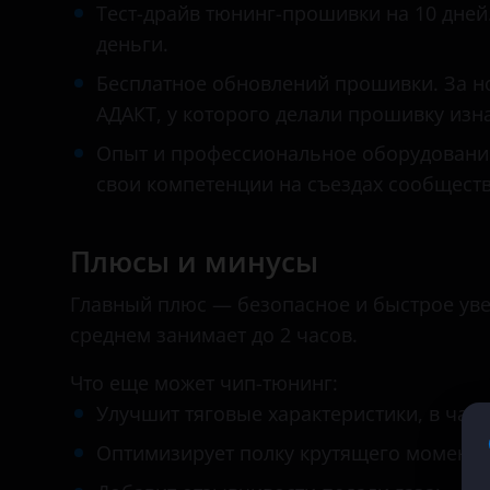
Changan
Тест-драйв тюнинг-прошивки на 10 дней.
деньги.
Chery
Бесплатное обновлений прошивки. За н
Chevrolet
АДАКТ, у которого делали прошивку изн
Chrysler
Опыт и профессиональное оборудовани
Citroen
свои компетенции на съездах сообществ
Daewoo
Плюсы и минусы
Daihatsu
Главный плюс — безопасное и быстрое ув
Datsun
среднем занимает до 2 часов.
Dodge
Что еще может чип-тюнинг:
DongFeng
Улучшит тяговые характеристики, в част
EXEED
Оптимизирует полку крутящего момента
FAW