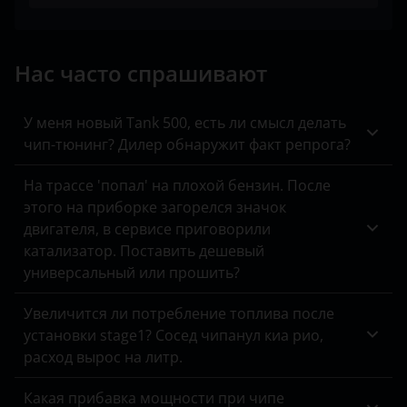
SsangYong
Toyota
Нас часто спрашивают
Volkswagen
У меня новый Tank 500, есть ли смысл делать
XCMG
чип-тюнинг? Дилер обнаружит факт репрога?
Yutong
На трассе 'попал' на плохой бензин. После
КАвЗ
этого на приборке загорелся значок
двигателя, в сервисе приговорили
Камаз
катализатор. Поставить дешевый
универсальный или прошить?
МАЗ
Урал
Увеличится ли потребление топлива после
установки stage1? Сосед чипанул киа рио,
расход вырос на литр.
Какая прибавка мощности при чипе