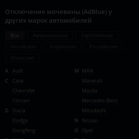
Отключение мочевины (AdBlue) у
других марок автомобилей
Все
Американские
Европейские
Китайские
Корейские
Российские
Японские
A
Audi
M
MAN
C
Case
Maserati
Chevrolet
Mazda
Citroen
Mercedes-Benz
D
Dacia
Mitsubishi
Dodge
N
Nissan
Dongfeng
O
Opel