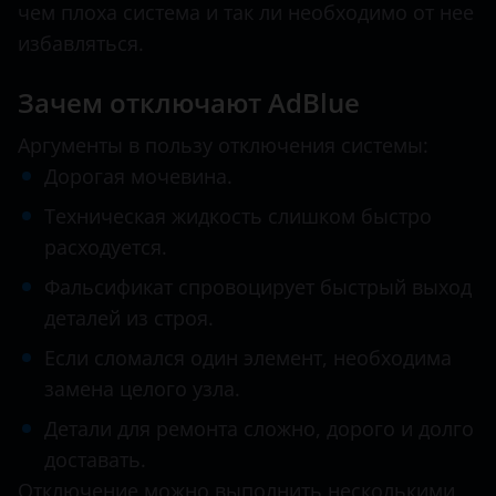
чем плоха система и так ли необходимо от нее
Infiniti
избавляться.
Isuzu
Зачем отключают AdBlue
Iveco
Аргументы в пользу отключения системы:
Jac
Дорогая мочевина.
Техническая жидкость слишком быстро
Jaguar
расходуется.
Jeep
Фальсификат спровоцирует быстрый выход
Kia
деталей из строя.
Land Rover
Если сломался один элемент, необходима
замена целого узла.
MAN
Детали для ремонта сложно, дорого и долго
Maserati
доставать.
Mazda
Отключение можно выполнить несколькими