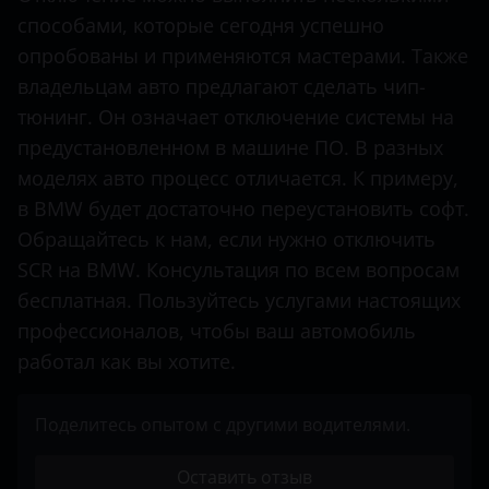
способами, которые сегодня успешно
Mercedes-Benz
опробованы и применяются мастерами. Также
Mitsubishi
владельцам авто предлагают сделать чип-
тюнинг. Он означает отключение системы на
Nissan
предустановленном в машине ПО. В разных
Opel
моделях авто процесс отличается. К примеру,
Peugeot
в BMW будет достаточно переустановить софт.
Обращайтесь к нам, если нужно отключить
Porsche
SCR на BMW. Консультация по всем вопросам
Renault
бесплатная. Пользуйтесь услугами настоящих
профессионалов, чтобы ваш автомобиль
Seat
работал как вы хотите.
Shacman
Sitrak
Поделитесь опытом с другими водителями.
Skoda
Оставить отзыв