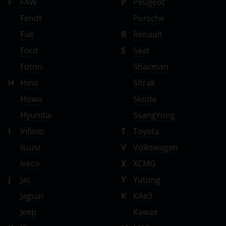
F
FAW
P
Peugeot
Fendt
Porsche
Fiat
R
Renault
Ford
S
Seat
Foton
Shacman
H
Hino
Sitrak
Howo
Skoda
Hyundai
SsangYong
I
Infiniti
T
Toyota
Isuzu
V
Volkswagen
Iveco
X
XCMG
J
Jac
Y
Yutong
Jaguar
К
КАвЗ
Jeep
Камаз