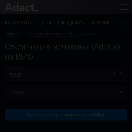
Результаты
Цены
Где сделать
Каталог
Прове
Главная
/
Отключение системы AdBlue
/
BMW
Отключение мочевины (Adblue)
на BMW
Марка
Audi
Модель
BMW
G21
Case
Записаться на отключение AdBlue
30D
Chevrolet
E70