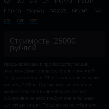
G21
Citroen
30D
E70
E71
F10 (N47)
F15 (B47)
E71
F15 (N57)
Dacia
F30 (N47)
F45 (B37)
F45 (B47)
F48
F10 (N47)
G01
Dodge
G20
G30
F15 (B47)
Dongfeng
F15 (N57)
Стоимость: 25000
FAW
рублей
F30 (N47)
Fendt
F45 (B37)
Fiat
Предъявляемые к производству машин
F45 (B47)
Ford
экологические стандарты стали причиной
F48
того, что вместе с ЕГР изготовители создали
Foton
систему AdBlue. Однако многие водители
G01
Hino
желают отключить инновацию, так как
G20
обслуживание авто требует значительных
Howo
G30
денежных затрат. Предлагаем разобраться,
Hyundai