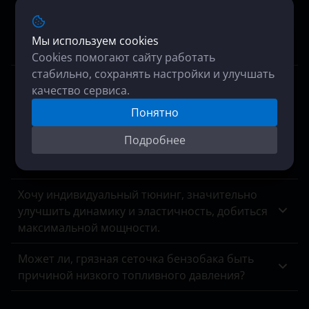
Хочу полностью отключить егр на кайрон
дизель, модель 2006 гв 2.0 141 лс. акпп, есть
возможность? Цена? Обратный процесс
Мы используем cookies
включения клапана, если что, возможен?
Cookies помогают сайту работать
стабильно, сохранять настройки и улучшать
Нам отказали в отключении мочевины на
качество сервиса.
Mersedes Arocs, мотивируя это отсутствием
Понятно
оборудования для прошивки блоков MCM и
ACM, ошибок в них куча, аварийный режим,
Подробнее
переключения скоростей вручную, работать
невозможно.
Хочу индивидуальный тюнинг, значительно
улучшить динамику и эластичность, добиться
максимальной мощности.
Может ли, грязная сеточка бензобака быть
причиной низкого топливного давления?