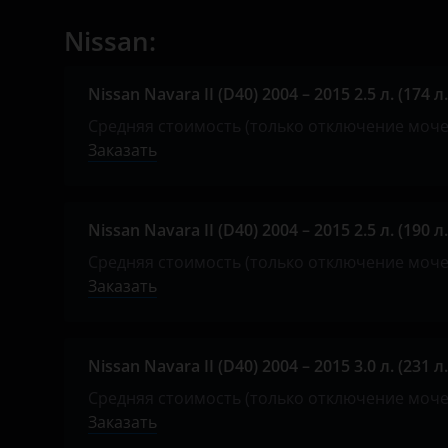
Mazda
Nissan:
Mercedes-Benz
Mitsubishi
Nissan Navara II (D40) 2004 – 2015 2.5 л. (174 л.
Nissan
Средняя стоимость (только отключение моч
Заказать
Opel
Peugeot
Nissan Navara II (D40) 2004 – 2015 2.5 л. (190 л.
Porsche
Средняя стоимость (только отключение моч
Renault
Заказать
Seat
Shacman
Nissan Navara II (D40) 2004 – 2015 3.0 л. (231 л.
Средняя стоимость (только отключение моч
Sitrak
Заказать
Skoda