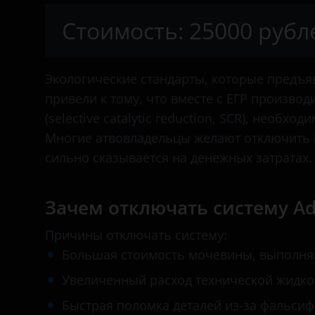
Citroen
Стоимость: 25000 рубл
Dacia
Dodge
Экологические стандарты, которые предъя
Dongfeng
привели к тому, что вместе с ЕГР производ
(selective catalytic reduction, SCR), необх
FAW
Многие атвовладельцы желают отключить 
Fendt
сильно сказывается на денежных затратах.
Fiat
Зачем отключать систему Ad
Ford
Причины отключать систему:
Foton
Большая стоимость мочевины, выполня
Hino
Увеличенный расход технической жидко
Howo
Быстрая поломка деталей из-за фальсиф