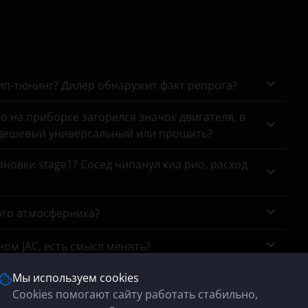
чип-тюнинг? Дилер обнаружит факт репрога?
го на приборке загорелся значок двигателя, в
 дешевый универсальный или прошить?
новки stage1? Сосед чипанул киа рио, расход
ого атмосферника?
ном JAC, есть смысл менять?
ки, в чем отличие ваших сертификатов от
Мы используем cookies
Cookies помогают сайту работать стабильно,