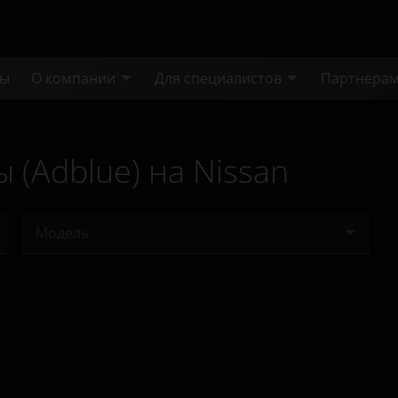
ты
О компании
Для специалистов
Партнера
(Adblue) на Nissan
Модель
Astra
Atlas
Navara
NV300