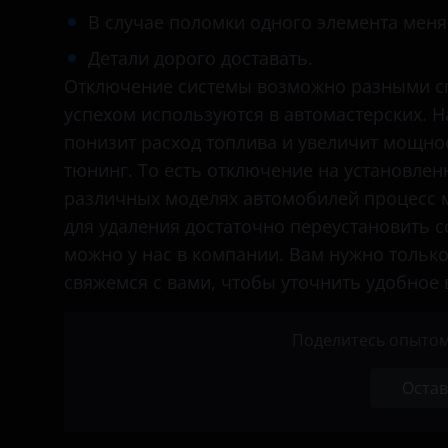
Hyundai
В случае поломки одного элемента меня
Infiniti
Детали дорого доставать.
Отключение системы возможно разными сп
Isuzu
успехом используются в автомастерских. 
Iveco
понизит расход топлива и увеличит мощнос
тюнинг. То есть отключение на установле
Jac
различных моделях автомобилей процесс м
Jaguar
для удаления достаточно переустановить со
Jeep
можно у нас в компании. Вам нужно только
свяжемся с вами, чтобы уточнить удобное
Kia
Land Rover
Поделитесь опытом
MAN
Остав
Maserati