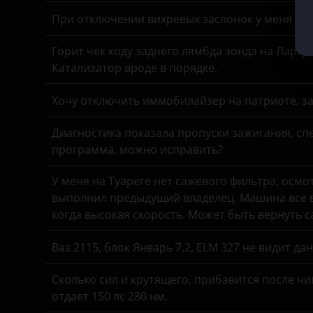
При отключении вихревых заслонок у меня час
Горит чек коду заднего лямбда зонда на Ларгу
Катализатор вроде в порядке.
Хочу отключить иммобилайзер на патриоте, з
Диагностика показала пропуски зажигания, спе
программа, можно исправить?
У меня на Туареге нет сажевого фильтра, осмо
выполнил предыдущий владелец. Машина все в
когда высокая скорость. Может быть вернуть 
Ваз 2115, блок Январь 7.2, ELM 327 не видит д
Сколько сил и крутящего, прибавится после чи
отдает 150 лс 280 нм.