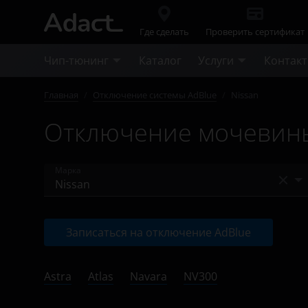
Где сделать
Проверить сертификат
Чип-тюнинг
Каталог
Услуги
Контак
Главная
/
Отключение системы AdBlue
/
Nissan
Отключение мочевины 
Марка
Audi
Записаться на отключение AdBlue
BMW
Case
Astra
Atlas
Navara
NV300
Chevrolet