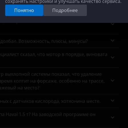
сохранять настройки и улучшать качество сервиса.
тично пропали 'низы', что делать?
Понятно
Подробнее
се, мотор Рено К7М. Отключить или заменить?
адолбал. Возможность, плюсы, минусы?
циалист сказал, что мотор в порядке, виновата
тр выхлопной системы показал, что удаление
ремя коптит на форсаже, особенно на трассе,
сажевый на место?
анных с датчиков кислорода, хотяонина месте.
па Haval 1.5 т? На заводской программе он