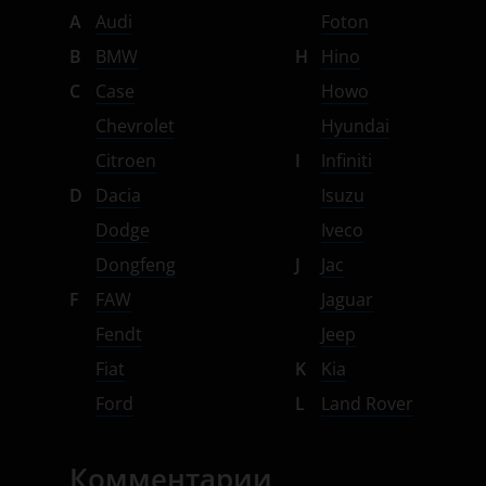
A
Audi
Foton
B
BMW
H
Hino
C
Case
Howo
Chevrolet
Hyundai
Citroen
I
Infiniti
D
Dacia
Isuzu
Dodge
Iveco
Dongfeng
J
Jac
F
FAW
Jaguar
Fendt
Jeep
Fiat
K
Kia
Ford
L
Land Rover
Комментарии