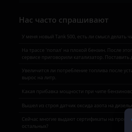
SsangYong
Нас часто спрашивают
Toyota
Volkswagen
У меня новый Tank 500, есть ли смысл делать 
XCMG
На трассе 'попал' на плохой бензин. После это
сервисе приговорили катализатор. Поставить
Yutong
КАвЗ
Увеличится ли потребление топлива после уста
вырос на литр.
Камаз
Какая прибавка мощности при чипе бензинов
МАЗ
Урал
Вышел из строя датчик оксида азота на дизель
Сейчас многие выдают сертификаты на прошив
остальных?