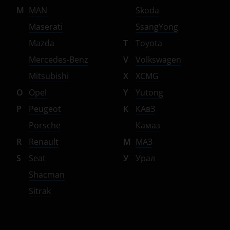
M
MAN
Skoda
Maserati
SsangYong
Mazda
T
Toyota
Mercedes-Benz
V
Volkswagen
Mitsubishi
X
XCMG
O
Opel
Y
Yutong
P
Peugeot
К
КАвЗ
Porsche
Камаз
R
Renault
М
МАЗ
S
Seat
У
Урал
Shacman
Sitrak