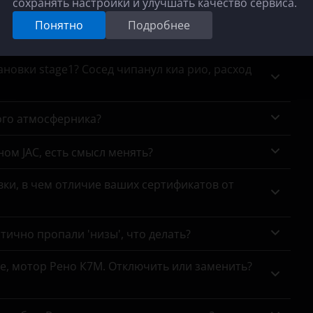
сохранять настройки и улучшать качество сервиса.
го на приборке загорелся значок двигателя, в
Понятно
Подробнее
 дешевый универсальный или прошить?
новки stage1? Сосед чипанул киа рио, расход
ого атмосферника?
ном JAC, есть смысл менять?
ки, в чем отличие ваших сертификатов от
тично пропали 'низы', что делать?
се, мотор Рено К7М. Отключить или заменить?