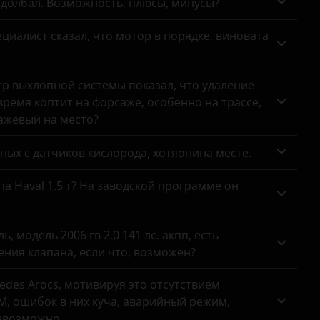
адолбал. Возможность, плюсы, минусы?
циалист сказал, что мотор в порядке, виновата
тр выхлопной системы показал, что удаление
ремя коптит на форсаже, особенно на трассе,
сажевый на место?
анных с датчиков кислорода, хотяонина месте.
па Haval 1.5 т? На заводской программе он
 модель 2006 гв 2.0 141 лс. акпп, есть
ния клапана, если что, возможен?
des Arocs, мотивируя это отсутствием
, ошибок в них куча, аварийный режим,
евозможно.