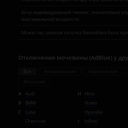
Хочу индивидуальный тюнинг, значительно улу
максимальной мощности.
Может ли, грязная сеточка бензобака быть пр
Отключение мочевины (AdBlue) у др
Все
Американские
Европейские
Японские
A
Audi
H
Hino
B
BMW
Howo
C
Case
Hyundai
Chevrolet
I
Infiniti