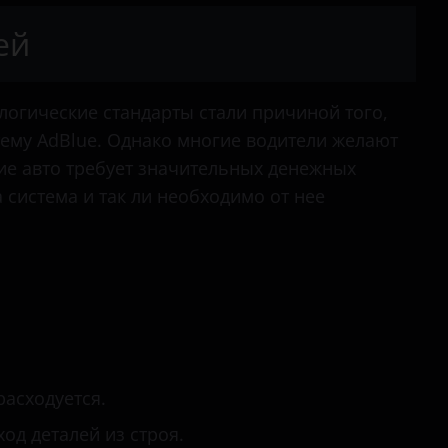
Jumpy
ей
Space Tourer
огические стандарты стали причиной того,
стему AdBlue. Однако многие водители желают
ие авто требует значительных денежных
 система и так ли необходимо от нее
асходуется.
д деталей из строя.