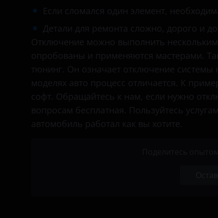
Hyundai
Если сломался один элемент, необходим
Infiniti
Детали для ремонта сложно, дорого и до
Отключение можно выполнить несколькими
Isuzu
опробованы и применяются мастерами. Так
Iveco
тюнинг. Он означает отключение системы 
моделях авто процесс отличается. К пример
Jac
софт. Обращайтесь к нам, если нужно откл
Jaguar
вопросам бесплатная. Пользуйтесь услуга
Jeep
автомобиль работал как вы хотите.
Kia
Поделитесь опытом
Land Rover
Остав
MAN
Maserati