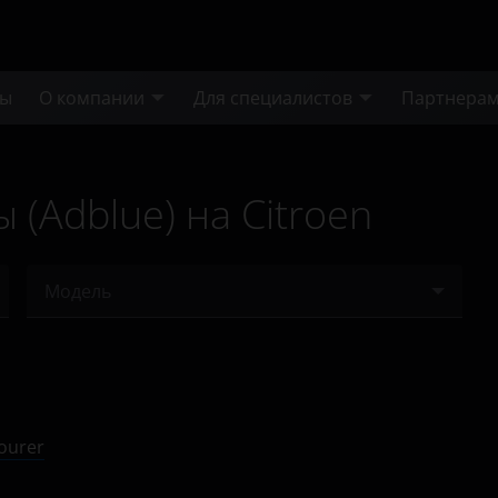
ты
О компании
Для специалистов
Партнера
(Adblue) на Citroen
Модель
Berlingo
C4
C5
ourer
Jumper