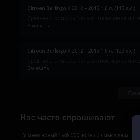
Citroen Berlingo II 2012 – 2015 1.6 л. (115 л.с.)
SsangYong
Средняя стоимость (только отключение моч
Toyota
Заказать
Volkswagen
XCMG
Citroen Berlingo II 2012 – 2015 1.6 л. (120 л.с.)
Yutong
Средняя стоимость (только отключение моч
Заказать
КАвЗ
Камаз
Пока
МАЗ
Урал
Нас часто спрашивают
У меня новый Tank 500, есть ли смысл делать 