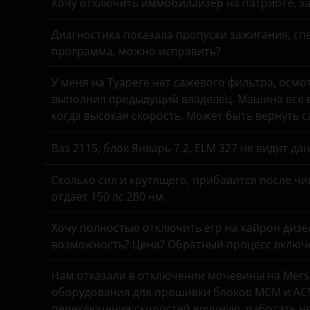
Хочу отключить иммобилайзер на патриоте, з
Диагностика показала пропуски зажигания, спе
программа, можно исправить?
У меня на Туареге нет сажевого фильтра, осмо
выполнил предыдущий владелец. Машина все в
когда высокая скорость. Может быть вернуть 
Ваз 2115, блок Январь 7.2, ELM 327 не видит д
Сколько сил и крутящего, прибавится после чи
отдает 150 лс 280 нм.
Хочу полностью отключить егр на кайрон дизель,
возможность? Цена? Обратный процесс включе
Нам отказали в отключении мочевины на Merse
оборудования для прошивки блоков MCM и ACM
переключения скоростей вручную, работать н