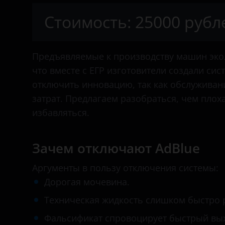
Citroen
Стоимость: 25000 рубл
Dacia
Dodge
Предъявляемые к производству машин экол
Dongfeng
что вместе с ЕГР изготовители создали си
отключить инновацию, так как обслуживан
FAW
затрат. Предлагаем разобраться, чем плоха
Fendt
избавляться.
Fiat
Зачем отключают AdBlue
Ford
Аргументы в пользу отключения системы:
Foton
Дорогая мочевина.
Hino
Техническая жидкость слишком быстро р
Howo
Фальсификат спровоцирует быстрый выхо