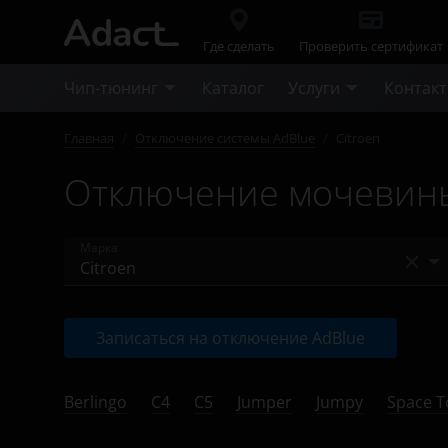
Где сделать
Проверить сертификат
Чип-тюнинг
Каталог
Услуги
Контак
Главная
/
Отключение системы AdBlue
/
Citroen
Отключение мочевины 
Марка
Audi
Записаться на отключение AdBlue
BMW
Case
Berlingo
C4
C5
Jumper
Jumpy
Space T
Chevrolet