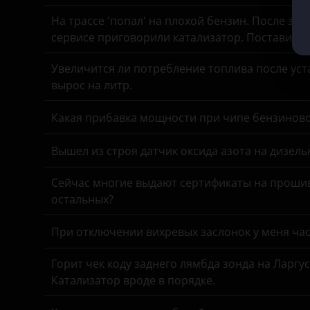
На трассе 'попал' на плохой бензин. После это
сервисе приговорили катализатор. Поставить
Увеличится ли потребление топлива после уста
вырос на литр.
Какая прибавка мощности при чипе бензинов
Вышел из строя датчик оксида азота на дизель
Сейчас многие выдают сертификаты на прошив
остальных?
При отключении вихревых заслонок у меня час
Горит чек коду заднего лямбда зонда на Ларгу
Катализатор вроде в порядке.