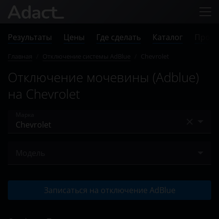
Результаты
Цены
Где сделать
Каталог
Прове
Главная
/
Отключение системы AdBlue
/
Chevrolet
Отключение мочевины (Adblue)
на Chevrolet
Марка
Audi
Модель
BMW
Captiva
Case
Записаться на отключение AdBlue
Trax
Chevrolet