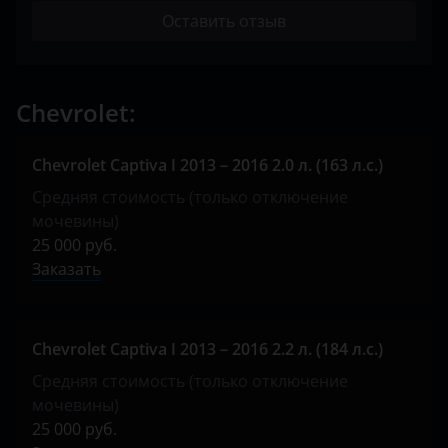
SsangYong
Оставить отзыв
Toyota
Volkswagen
Chevrolet:
XCMG
Chevrolet Captiva I 2013 – 2016 2.0 л. (163 л.с.)
Yutong
Средняя стоимость (только отключение
КАвЗ
мочевины)
25 000 руб.
Камаз
Заказать
МАЗ
Урал
Chevrolet Captiva I 2013 – 2016 2.2 л. (184 л.с.)
Средняя стоимость (только отключение
мочевины)
25 000 руб.