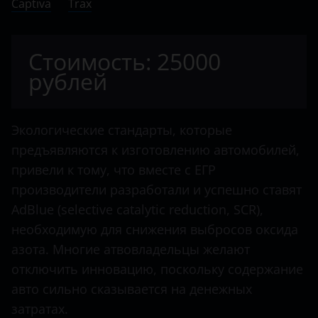
Captiva
Citroen
Trax
Dacia
Стоимость: 25000
Dodge
рублей
Dongfeng
FAW
Экологические стандарты, которые
Fendt
предъявляются к изготовлению автомобилей,
привели к тому, что вместе с ЕГР
Fiat
производители разработали и успешно ставят
Ford
AdBlue (selective catalytic reduction, SCR),
необходимую для снижения выбросов оксида
Foton
азота. Многие атвовладельцы желают
Hino
отключить инновацию, поскольку содержание
Howo
авто сильно сказывается на денежных
затратах.
Hyundai