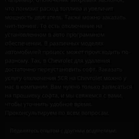
что понизит расход топлива и увеличит
Mercedes-Benz
мощность двигателя. Также можно заказать
Mitsubishi
чип-тюнинг. То есть отключение на
Nissan
установленном в авто программном
обеспечении. В различных моделях
Opel
автомобилей процесс может происходить по-
Peugeot
разному. Так, в Chevrolet для удаления
достаточно переустановить софт. Заказать
Porsche
услугу отключения SCR на Chevrolet можно у
Renault
нас в компании. Вам нужно только записаться
на прошивку софта, и мы свяжемся с вами,
Seat
чтобы уточнить удобное время.
Shacman
Проконсультируем по всем вопросам.
Sitrak
Поделитесь опытом с другими водителями.
Skoda