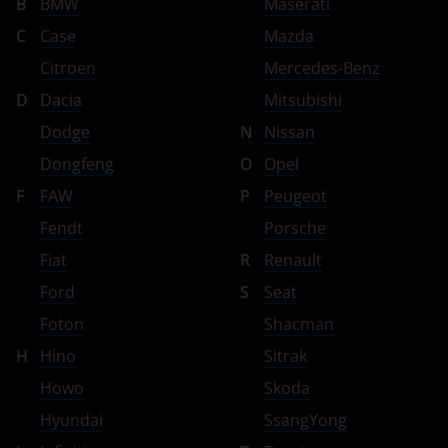
B
BMW
Maserati
C
Case
Mazda
Citroen
Mercedes-Benz
D
Dacia
Mitsubishi
Dodge
N
Nissan
Dongfeng
O
Opel
F
FAW
P
Peugeot
Fendt
Porsche
Fiat
R
Renault
Ford
S
Seat
Foton
Shacman
H
Hino
Sitrak
Howo
Skoda
Hyundai
SsangYong