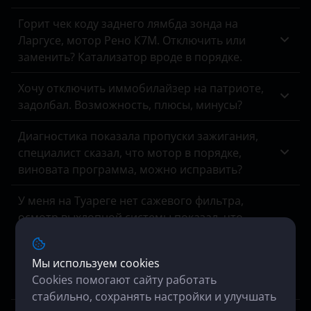
Горит чек коду заднего лямбда зонда на
Ларгусе, мотор Рено К7М. Отключить или
заменить? Катализатор вроде в порядке.
Хочу отключить иммобилайзер на патриоте,
задолбал. Возможность, плюсы, минусы?
Диагностика показала пропуски зажигания,
специалист сказал, что мотор в порядке,
виновата программа, можно исправить?
У меня на Туареге нет сажевого фильтра,
осмотр выхлопной системы показал, что
удаление выполнил предыдущий владелец.
Машина все время коптит на форсаже,
Мы используем cookies
особенно на трассе, когда высокая скорость.
Cookies помогают сайту работать
Может быть вернуть сажевый на место?
стабильно, сохранять настройки и улучшать