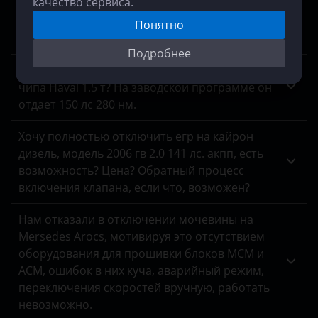
качество сервиса.
Ваз 2115, блок Январь 7.2, ELM 327 не видит
данных с датчиков кислорода, хотяонина
Понятно
месте.
Подробнее
Сколько сил и крутящего, прибавится после
чипа Haval 1.5 т? На заводской программе он
отдает 150 лс 280 нм.
Хочу полностью отключить егр на кайрон
дизель, модель 2006 гв 2.0 141 лс. акпп, есть
возможность? Цена? Обратный процесс
включения клапана, если что, возможен?
Нам отказали в отключении мочевины на
Mersedes Arocs, мотивируя это отсутствием
оборудования для прошивки блоков MCM и
ACM, ошибок в них куча, аварийный режим,
переключения скоростей вручную, работать
невозможно.