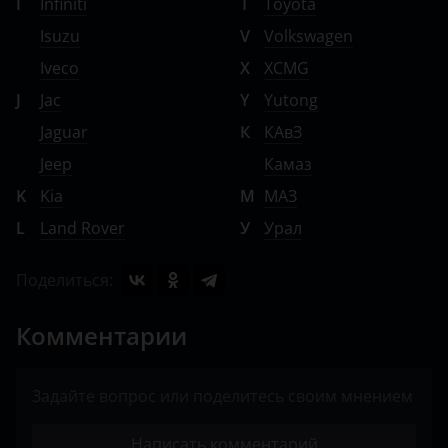
I
Infiniti
T
Toyota
Isuzu
V
Volkswagen
Iveco
X
XCMG
J
Jac
Y
Yutong
Jaguar
К
КАвЗ
Jeep
Камаз
K
Kia
М
МАЗ
L
Land Rover
У
Урал
Поделиться:
Комментарии
Задайте вопрос или поделитесь своим мнением
Написать комментарий