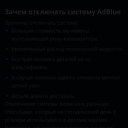
Зачем отключать систему AdBlue
Infiniti
Isuzu
Причины отключать систему:
Большая стоимость мочевины,
Iveco
выполняющей роль катализатора.
Jac
Увеличенный расход технической жидкости.
Jaguar
Быстрая поломка деталей из-за
фальсификата.
Jeep
В случае поломки одного элемента меняют
Kia
целый узел.
Land Rover
Детали дорого доставать.
MAN
Отключение системы возможно разными
способами, которые на сегодняшний день с
Maserati
успехом используются в автомастерских.
Mazda
Например, отключение вихревых заслонок,