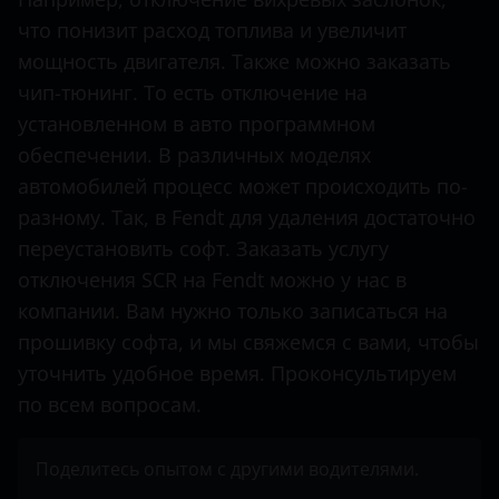
что понизит расход топлива и увеличит
Mercedes-Benz
мощность двигателя. Также можно заказать
Mitsubishi
чип-тюнинг. То есть отключение на
Nissan
установленном в авто программном
обеспечении. В различных моделях
Opel
автомобилей процесс может происходить по-
Peugeot
разному. Так, в Fendt для удаления достаточно
переустановить софт. Заказать услугу
Porsche
отключения SCR на Fendt можно у нас в
Renault
компании. Вам нужно только записаться на
прошивку софта, и мы свяжемся с вами, чтобы
Seat
уточнить удобное время. Проконсультируем
Shacman
по всем вопросам.
Sitrak
Поделитесь опытом с другими водителями.
Skoda