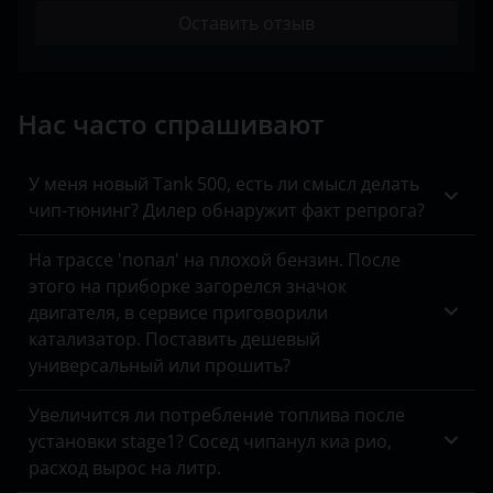
SsangYong
Оставить отзыв
Toyota
Volkswagen
Нас часто спрашивают
XCMG
У меня новый Tank 500, есть ли смысл делать
Yutong
чип-тюнинг? Дилер обнаружит факт репрога?
КАвЗ
На трассе 'попал' на плохой бензин. После
этого на приборке загорелся значок
Камаз
двигателя, в сервисе приговорили
МАЗ
катализатор. Поставить дешевый
универсальный или прошить?
Урал
Увеличится ли потребление топлива после
установки stage1? Сосед чипанул киа рио,
расход вырос на литр.