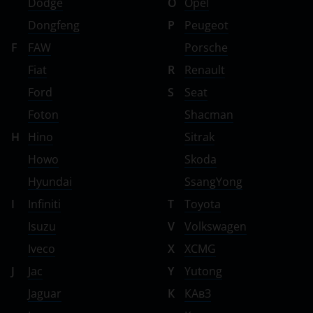
Dodge
O
Opel
Dongfeng
P
Peugeot
F
FAW
Porsche
Fiat
R
Renault
Ford
S
Seat
Foton
Shacman
H
Hino
Sitrak
Howo
Skoda
Hyundai
SsangYong
I
Infiniti
T
Toyota
Isuzu
V
Volkswagen
Iveco
X
XCMG
J
Jac
Y
Yutong
Jaguar
К
КАвЗ