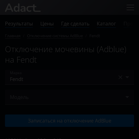
Результаты
Цены
Где сделать
Каталог
Прове
Главная
/
Отключение системы AdBlue
/
Fendt
Отключение мочевины (Adblue)
на Fendt
Марка
Audi
Модель
BMW
1050 Vario
Case
Записаться на отключение AdBlue
936
Chevrolet
942