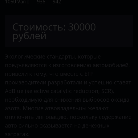
1050 Vario
Citroen
936
942
Dacia
Стоимость: 30000
Dodge
рублей
Dongfeng
FAW
Экологические стандарты, которые
Fendt
предъявляются к изготовлению автомобилей,
привели к тому, что вместе с ЕГР
Fiat
производители разработали и успешно ставят
Ford
AdBlue (selective catalytic reduction, SCR),
необходимую для снижения выбросов оксида
Foton
азота. Многие атвовладельцы желают
Hino
отключить инновацию, поскольку содержание
Howo
авто сильно сказывается на денежных
затратах.
Hyundai