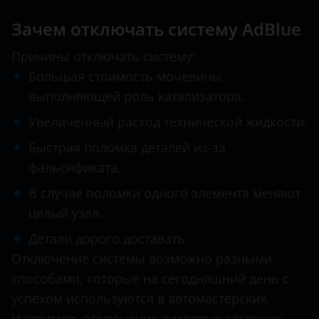
Зачем отключать систему AdBlue
Infiniti
Isuzu
Причины отключать систему:
Большая стоимость мочевины,
Iveco
выполняющей роль катализатора.
Jac
Увеличенный расход технической жидкости.
Jaguar
Быстрая поломка деталей из-за
фальсификата.
Jeep
В случае поломки одного элемента меняют
Kia
целый узел.
Land Rover
Детали дорого доставать.
MAN
Отключение системы возможно разными
способами, которые на сегодняшний день с
Maserati
успехом используются в автомастерских.
Mazda
Например, отключение вихревых заслонок,