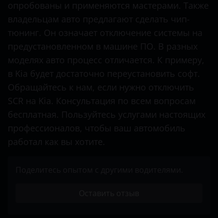
опробованы и применяются мастерами. Также
Mercedes-Benz
владельцам авто предлагают сделать чип-
тюнинг. Он означает отключение системы на
Mitsubishi
предустановленном в машине ПО. В разных
Nissan
моделях авто процесс отличается. К примеру,
Opel
в Kia будет достаточно переустановить софт.
Обращайтесь к нам, если нужно отключить
Peugeot
SCR на Kia. Консультация по всем вопросам
Porsche
бесплатная. Пользуйтесь услугами настоящих
профессионалов, чтобы ваш автомобиль
Renault
работал как вы хотите.
Seat
Shacman
Поделитесь опытом с другими водителями.
Sitrak
Оставить отзыв
Skoda