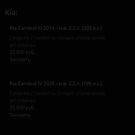
SsangYong
Kia:
Toyota
Kia Carnival III 2014 – н.в. 2.2 л. (202 л.с.)
Volkswagen
Средняя стоимость (только отключение
XCMG
мочевины)
25 000 руб.
Yutong
Заказать
КАвЗ
Камаз
Kia Carnival IV 2020 – н.в. 2.2 л. (199 л.с.)
МАЗ
Средняя стоимость (только отключение
мочевины)
Урал
25 000 руб.
Заказать