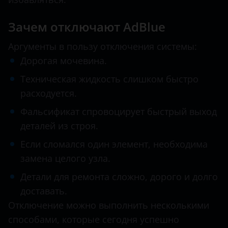
Infiniti
Зачем отключают AdBlue
Isuzu
Аргументы в пользу отключения системы:
Iveco
Дорогая мочевина.
Техническая жидкость слишком быстро
Jac
расходуется.
Jaguar
Фальсификат спровоцирует быстрый выход
Jeep
деталей из строя.
Kia
Если сломался один элемент, необходима
замена целого узла.
Land Rover
Детали для ремонта сложно, дорого и долго
MAN
доставать.
Maserati
Отключение можно выполнить несколькими
способами, которые сегодня успешно
Mazda