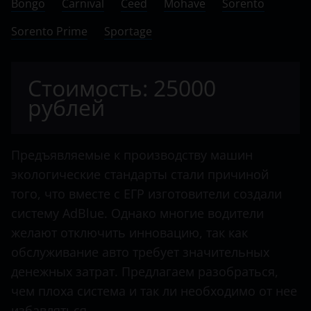
Bongo
Citroen
Carnival
Ceed
Mohave
Sorento
Mohave
Sorento Prime
Dacia
Sportage
Sorento
Dodge
Sorento Prime
Стоимость: 25000
Dongfeng
рублей
Sportage
FAW
Fendt
Предъявляемые к производству машин
Fiat
экологические стандарты стали причиной
того, что вместе с ЕГР изготовители создали
Ford
систему AdBlue. Однако многие водители
Foton
желают отключить инновацию, так как
обслуживание авто требует значительных
Hino
денежных затрат. Предлагаем разобраться,
Howo
чем плоха система и так ли необходимо от нее
Hyundai
избавляться.