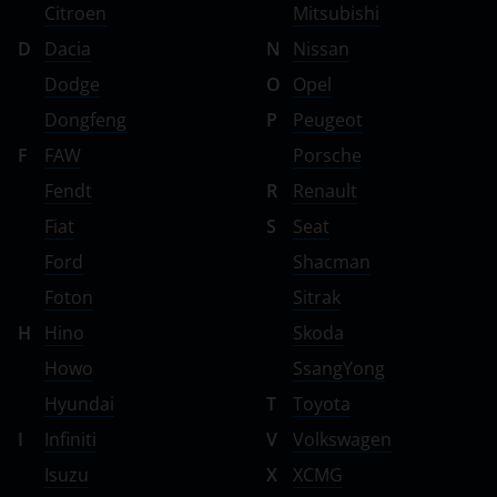
Citroen
Mitsubishi
D
Dacia
N
Nissan
Dodge
O
Opel
Dongfeng
P
Peugeot
F
FAW
Porsche
Fendt
R
Renault
Fiat
S
Seat
Ford
Shacman
Foton
Sitrak
H
Hino
Skoda
Howo
SsangYong
Hyundai
T
Toyota
I
Infiniti
V
Volkswagen
Isuzu
X
XCMG