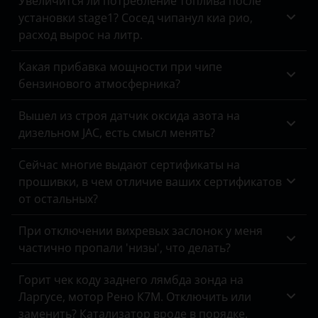
Увеличится ли потребление топлива после
установки stage1? Сосед чипанул киа рио,
расход вырос на литр.
Какая прибавка мощности при чипе
бензинового атмосферника?
Вышел из строя датчик оксида азота на
дизельном JAC, есть смысл менять?
Сейчас многие выдают сертификаты на
прошивки, в чем отличие ваших сертификатов
от остальных?
При отключении вихревых заслонок у меня
частично пропали 'низы', что делать?
Горит чек коду заднего лямбда зонда на
Ларгусе, мотор Рено К7М. Отключить или
заменить? Катализатор вроде в порядке.