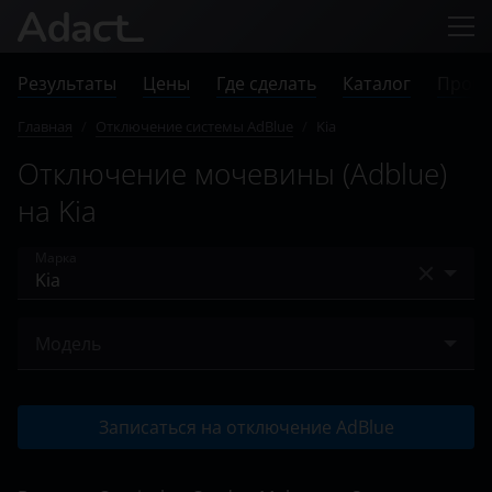
Результаты
Цены
Где сделать
Каталог
Прове
Главная
/
Отключение системы AdBlue
/
Kia
Отключение мочевины (Adblue)
на Kia
Марка
Audi
Модель
BMW
Bongo
Case
Записаться на отключение AdBlue
Carnival
Chevrolet
Ceed