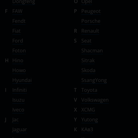
Dongfeng
O
Opel
F
FAW
P
Peugeot
Fendt
Porsche
Fiat
R
Renault
Ford
S
Seat
Foton
Shacman
H
Hino
Sitrak
Howo
Skoda
Hyundai
SsangYong
I
Infiniti
T
Toyota
Isuzu
V
Volkswagen
Iveco
X
XCMG
J
Jac
Y
Yutong
Jaguar
К
КАвЗ