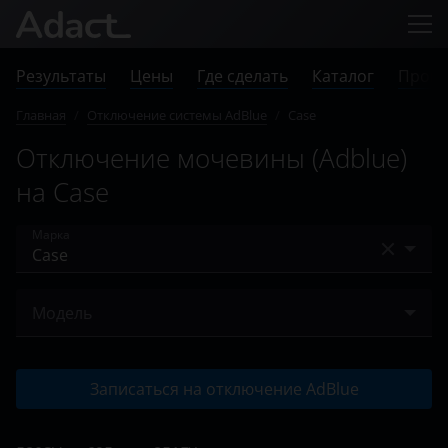
Результаты
Цены
Где сделать
Каталог
Прове
Главная
/
Отключение системы AdBlue
/
Case
Отключение мочевины (Adblue)
на Case
Марка
Audi
Модель
BMW
580SV
Case
Записаться на отключение AdBlue
695sv
Chevrolet
851FX