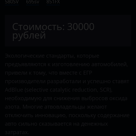
580SV
Citroen
695sv
851FX
Dacia
Стоимость: 30000
Dodge
рублей
Dongfeng
FAW
Экологические стандарты, которые
Fendt
предъявляются к изготовлению автомобилей,
привели к тому, что вместе с ЕГР
Fiat
производители разработали и успешно ставят
Ford
AdBlue (selective catalytic reduction, SCR),
необходимую для снижения выбросов оксида
Foton
азота. Многие атвовладельцы желают
Hino
отключить инновацию, поскольку содержание
Howo
авто сильно сказывается на денежных
затратах.
Hyundai