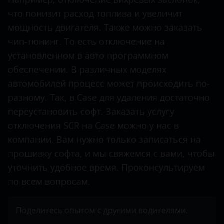
что понизит расход топлива и увеличит
Mercedes-Benz
мощность двигателя. Также можно заказать
Mitsubishi
чип-тюнинг. То есть отключение на
Nissan
установленном в авто программном
обеспечении. В различных моделях
Opel
автомобилей процесс может происходить по-
Peugeot
разному. Так, в Case для удаления достаточно
переустановить софт. Заказать услугу
Porsche
отключения SCR на Case можно у нас в
Renault
компании. Вам нужно только записаться на
прошивку софта, и мы свяжемся с вами, чтобы
Seat
уточнить удобное время. Проконсультируем
Shacman
по всем вопросам.
Sitrak
Поделитесь опытом с другими водителями.
Skoda