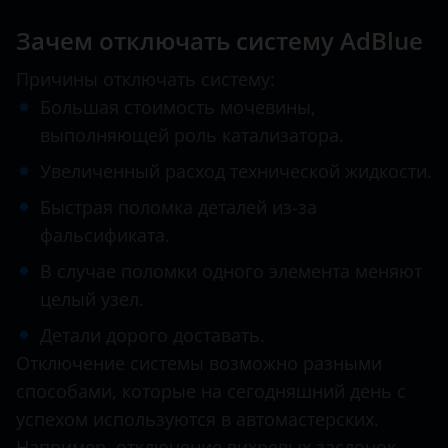
Зачем отключать систему AdBlue
Infiniti
Isuzu
Причины отключать систему:
Большая стоимость мочевины,
Iveco
выполняющей роль катализатора.
Jac
Увеличенный расход технической жидкости.
Jaguar
Быстрая поломка деталей из-за
фальсификата.
Jeep
В случае поломки одного элемента меняют
Kia
целый узел.
Land Rover
Детали дорого доставать.
MAN
Отключение системы возможно разными
способами, которые на сегодняшний день с
Maserati
успехом используются в автомастерских.
Mazda
Например, отключение вихревых заслонок,