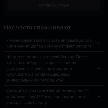
SsangYong
Оставить отзыв
Toyota
Volkswagen
Нас часто спрашивают
XCMG
У меня новый Tank 500, есть ли смысл делать
Yutong
чип-тюнинг? Дилер обнаружит факт репрога?
КАвЗ
На трассе 'попал' на плохой бензин. После
этого на приборке загорелся значок
Камаз
двигателя, в сервисе приговорили
МАЗ
катализатор. Поставить дешевый
универсальный или прошить?
Урал
Увеличится ли потребление топлива после
установки stage1? Сосед чипанул киа рио,
расход вырос на литр.