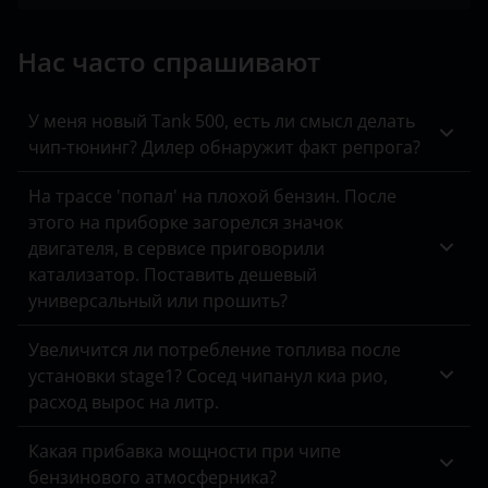
SsangYong
Нас часто спрашивают
Toyota
Volkswagen
У меня новый Tank 500, есть ли смысл делать
чип-тюнинг? Дилер обнаружит факт репрога?
XCMG
На трассе 'попал' на плохой бензин. После
Yutong
этого на приборке загорелся значок
КАвЗ
двигателя, в сервисе приговорили
катализатор. Поставить дешевый
Камаз
универсальный или прошить?
МАЗ
Увеличится ли потребление топлива после
Урал
установки stage1? Сосед чипанул киа рио,
расход вырос на литр.
Какая прибавка мощности при чипе
бензинового атмосферника?