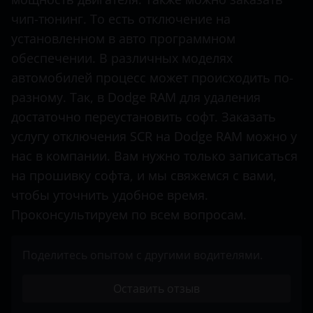
чип-тюнинг. То есть отключение на
Mercedes-Benz
установленном в авто программном
Mitsubishi
обеспечении. В различных моделях
Nissan
автомобилей процесс может происходить по-
разному. Так, в Dodge RAM для удаления
Opel
достаточно переустановить софт. Заказать
Peugeot
услугу отключения SCR на Dodge RAM можно у
нас в компании. Вам нужно только записаться
Porsche
на прошивку софта, и мы свяжемся с вами,
Renault
чтобы уточнить удобное время.
Проконсультируем по всем вопросам.
Seat
Shacman
Поделитесь опытом с другими водителями.
Sitrak
Оставить отзыв
Skoda