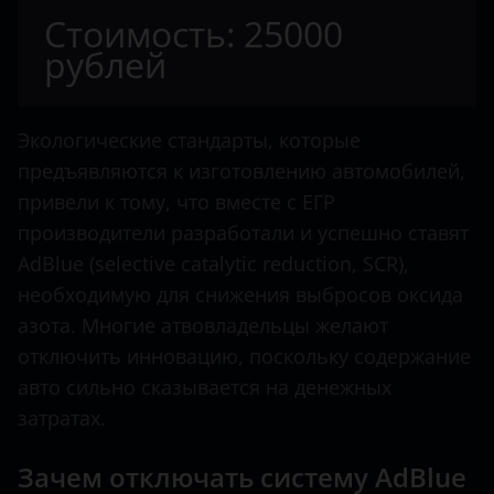
Citroen
Стоимость: 25000
Dacia
рублей
Dodge
Dongfeng
Экологические стандарты, которые
предъявляются к изготовлению автомобилей,
FAW
привели к тому, что вместе с ЕГР
Fendt
производители разработали и успешно ставят
AdBlue (selective catalytic reduction, SCR),
Fiat
необходимую для снижения выбросов оксида
Ford
азота. Многие атвовладельцы желают
отключить инновацию, поскольку содержание
Foton
авто сильно сказывается на денежных
Hino
затратах.
Howo
Зачем отключать систему AdBlue
Hyundai