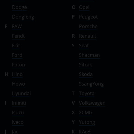
Dodge
O
Opel
Dongfeng
P
Peugeot
F
FAW
Porsche
Fendt
R
Renault
Fiat
S
Seat
Ford
Shacman
Foton
Sitrak
H
Hino
Skoda
Howo
SsangYong
Hyundai
T
Toyota
I
Infiniti
V
Volkswagen
Isuzu
X
XCMG
Iveco
Y
Yutong
J
Jac
К
КАвЗ