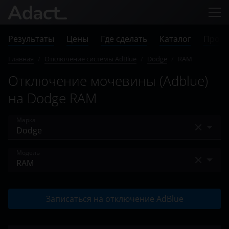
Результаты
Цены
Где сделать
Каталог
Прове
Главная
/
Отключение системы AdBlue
/
Dodge
/
RAM
Отключение мочевины (Adblue)
на Dodge RAM
Марка
Audi
Модель
BMW
RAM
Case
Записаться на отключение AdBlue
Chevrolet