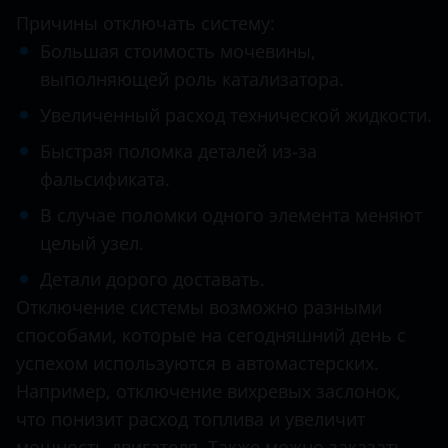
Причины отключать систему:
Infiniti
Большая стоимость мочевины,
Isuzu
выполняющей роль катализатора.
Увеличенный расход технической жидкости.
Iveco
Быстрая поломка деталей из-за
Jac
фальсификата.
Jaguar
В случае поломки одного элемента меняют
Jeep
целый узел.
Kia
Детали дорого доставать.
Отключение системы возможно разными
Land Rover
способами, которые на сегодняшний день с
MAN
успехом используются в автомастерских.
Например, отключение вихревых заслонок,
Maserati
что понизит расход топлива и увеличит
Mazda
мощность двигателя. Также можно заказать