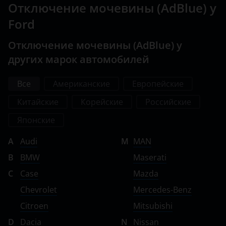
Отключение мочевины (AdBlue) у
Ford
Отключение мочевины (AdBlue) у
других марок автомобилей
Все
Американские
Европейские
Китайские
Корейские
Российские
Японские
A
Audi
M
MAN
B
BMW
Maserati
C
Case
Mazda
Chevrolet
Mercedes-Benz
Citroen
Mitsubishi
D
Dacia
N
Nissan