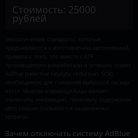
Citroen
Стоимость: 25000
Transit
Dacia
рублей
Dodge
Dongfeng
Экологические стандарты, которые
предъявляются к изготовлению автомобилей,
FAW
привели к тому, что вместе с ЕГР
Fendt
производители разработали и успешно ставят
AdBlue (selective catalytic reduction, SCR),
Fiat
необходимую для снижения выбросов оксида
Ford
азота. Многие атвовладельцы желают
отключить инновацию, поскольку содержание
Foton
авто сильно сказывается на денежных
Hino
затратах.
Howo
Зачем отключать систему AdBlue
Hyundai