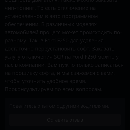
чип-тюнинг. То есть отключение на
Mercedes-Benz
установленном в авто программном
Mitsubishi
обеспечении. В различных моделях
Nissan
автомобилей процесс может происходить по-
разному. Так, в Ford F250 для удаления
Opel
достаточно переустановить софт. Заказать
Peugeot
услугу отключения SCR на Ford F250 можно у
нас в компании. Вам нужно только записаться
Porsche
на прошивку софта, и мы свяжемся с вами,
Renault
чтобы уточнить удобное время.
Проконсультируем по всем вопросам.
Seat
Shacman
Поделитесь опытом с другими водителями.
Sitrak
Оставить отзыв
Skoda