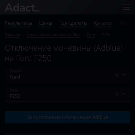
Результаты
Цены
Где сделать
Каталог
Прове
Главная
/
Отключение системы AdBlue
/
Ford
/
F250
Отключение мочевины (Adblue)
на Ford F250
Марка
Audi
Модель
BMW
F250
Case
Записаться на отключение AdBlue
S-MAX
Chevrolet
Tourneo Connect