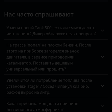
SsangYong
Нас часто спрашивают
Toyota
Volkswagen
У меня новый Tank 500, есть ли смысл делать
чип-тюнинг? Дилер обнаружит факт репрога?
XCMG
На трассе 'попал' на плохой бензин. После
Yutong
этого на приборке загорелся значок
КАвЗ
двигателя, в сервисе приговорили
катализатор. Поставить дешевый
Камаз
универсальный или прошить?
МАЗ
Увеличится ли потребление топлива после
Урал
установки stage1? Сосед чипанул киа рио,
расход вырос на литр.
Какая прибавка мощности при чипе
бензинового атмосферника?