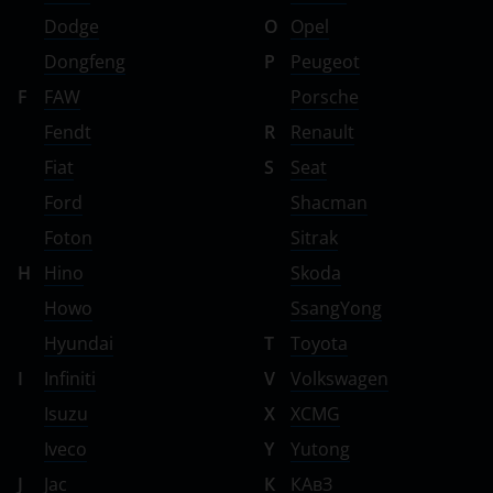
Dodge
O
Opel
Dongfeng
P
Peugeot
F
FAW
Porsche
Fendt
R
Renault
Fiat
S
Seat
Ford
Shacman
Foton
Sitrak
H
Hino
Skoda
Howo
SsangYong
Hyundai
T
Toyota
I
Infiniti
V
Volkswagen
Isuzu
X
XCMG
Iveco
Y
Yutong
J
Jac
К
КАвЗ