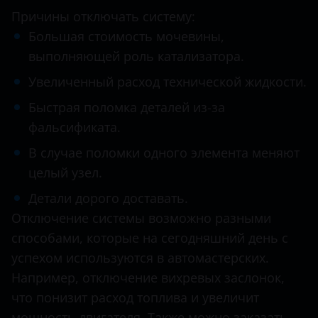
Причины отключать систему:
Infiniti
Большая стоимость мочевины,
Isuzu
выполняющей роль катализатора.
Увеличенный расход технической жидкости.
Iveco
Быстрая поломка деталей из-за
Jac
фальсификата.
Jaguar
В случае поломки одного элемента меняют
Jeep
целый узел.
Kia
Детали дорого доставать.
Отключение системы возможно разными
Land Rover
способами, которые на сегодняшний день с
MAN
успехом используются в автомастерских.
Например, отключение вихревых заслонок,
Maserati
что понизит расход топлива и увеличит
Mazda
мощность двигателя. Также можно заказать