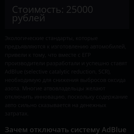
Citroen
Стоимость: 25000
Palisade
Dacia
рублей
Porter
Dodge
Santa Fe
Dongfeng
Экологические стандарты, которые
Tucson
предъявляются к изготовлению автомобилей,
FAW
привели к тому, что вместе с ЕГР
Fendt
производители разработали и успешно ставят
AdBlue (selective catalytic reduction, SCR),
Fiat
необходимую для снижения выбросов оксида
Ford
азота. Многие атвовладельцы желают
отключить инновацию, поскольку содержание
Foton
авто сильно сказывается на денежных
Hino
затратах.
Howo
Зачем отключать систему AdBlue
Hyundai