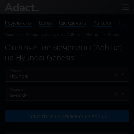
Результаты
Цены
Где сделать
Каталог
Прове
Главная
/
Отключение системы AdBlue
/
Hyundai
/
Genesis
Отключение мочевины (Adblue)
на Hyundai Genesis
Марка
Audi
Модель
BMW
Genesis
Case
Записаться на отключение AdBlue
Grand Starex
Chevrolet
H350