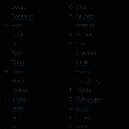
Dodge
O
Opel
Dongfeng
P
Peugeot
F
FAW
Porsche
Fendt
R
Renault
Fiat
S
Seat
Ford
Shacman
Foton
Sitrak
H
Hino
Skoda
Howo
SsangYong
Hyundai
T
Toyota
I
Infiniti
V
Volkswagen
Isuzu
X
XCMG
Iveco
Y
Yutong
J
Jac
К
КАвЗ