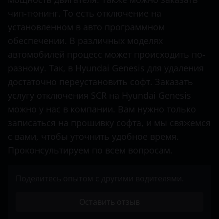
чип-тюнинг. То есть отключение на
Mercedes-Benz
установленном в авто программном
Mitsubishi
обеспечении. В различных моделях
Nissan
автомобилей процесс может происходить по-
разному. Так, в Hyundai Genesis для удаления
Opel
достаточно переустановить софт. Заказать
Peugeot
услугу отключения SCR на Hyundai Genesis
можно у нас в компании. Вам нужно только
Porsche
записаться на прошивку софта, и мы свяжемся
Renault
с вами, чтобы уточнить удобное время.
Проконсультируем по всем вопросам.
Seat
Shacman
Поделитесь опытом с другими водителями.
Sitrak
Оставить отзыв
Skoda