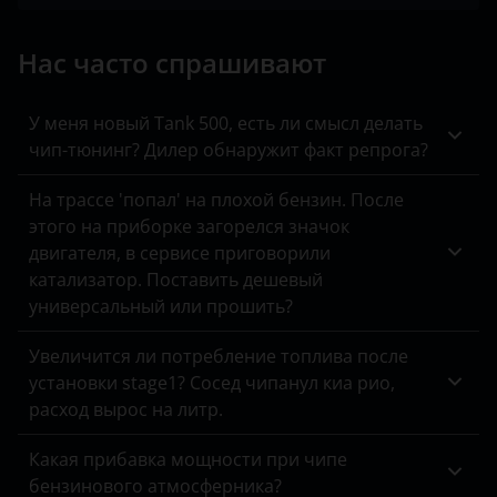
SsangYong
Нас часто спрашивают
Toyota
Volkswagen
У меня новый Tank 500, есть ли смысл делать
чип-тюнинг? Дилер обнаружит факт репрога?
XCMG
На трассе 'попал' на плохой бензин. После
Yutong
этого на приборке загорелся значок
КАвЗ
двигателя, в сервисе приговорили
катализатор. Поставить дешевый
Камаз
универсальный или прошить?
МАЗ
Увеличится ли потребление топлива после
Урал
установки stage1? Сосед чипанул киа рио,
расход вырос на литр.
Какая прибавка мощности при чипе
бензинового атмосферника?