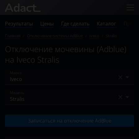
Результаты
Цены
Где сделать
Каталог
Прове
Главная
/
Отключение системы AdBlue
/
Iveco
/
Stralis
Отключение мочевины (Adblue)
на Iveco Stralis
Марка
Audi
Модель
BMW
Daily
Case
Записаться на отключение AdBlue
Magirus
Chevrolet
Stralis