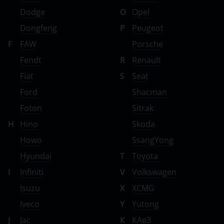
Dodge
O
Opel
Dongfeng
P
Peugeot
F
FAW
Porsche
Fendt
R
Renault
Fiat
S
Seat
Ford
Shacman
Foton
Sitrak
H
Hino
Skoda
Howo
SsangYong
Hyundai
T
Toyota
I
Infiniti
V
Volkswagen
Isuzu
X
XCMG
Iveco
Y
Yutong
J
Jac
К
КАвЗ