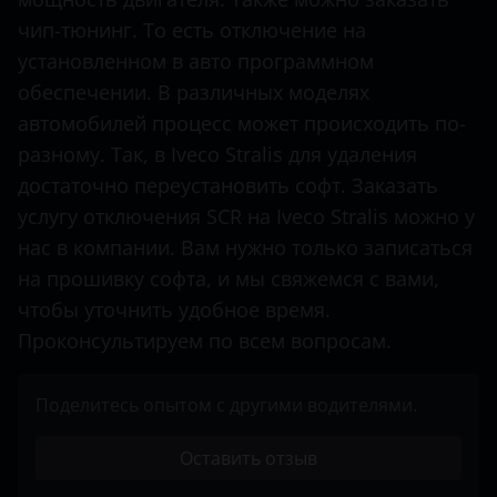
чип-тюнинг. То есть отключение на
Mercedes-Benz
установленном в авто программном
Mitsubishi
обеспечении. В различных моделях
Nissan
автомобилей процесс может происходить по-
разному. Так, в Iveco Stralis для удаления
Opel
достаточно переустановить софт. Заказать
Peugeot
услугу отключения SCR на Iveco Stralis можно у
нас в компании. Вам нужно только записаться
Porsche
на прошивку софта, и мы свяжемся с вами,
Renault
чтобы уточнить удобное время.
Проконсультируем по всем вопросам.
Seat
Shacman
Поделитесь опытом с другими водителями.
Sitrak
Оставить отзыв
Skoda