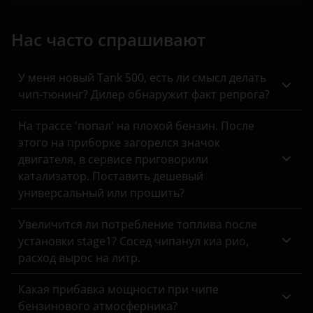
SsangYong
Нас часто спрашивают
Toyota
Volkswagen
У меня новый Tank 500, есть ли смысл делать
чип-тюнинг? Дилер обнаружит факт репрога?
XCMG
На трассе 'попал' на плохой бензин. После
Yutong
этого на приборке загорелся значок
КАвЗ
двигателя, в сервисе приговорили
катализатор. Поставить дешевый
Камаз
универсальный или прошить?
МАЗ
Увеличится ли потребление топлива после
Урал
установки stage1? Сосед чипанул киа рио,
расход вырос на литр.
Какая прибавка мощности при чипе
бензинового атмосферника?