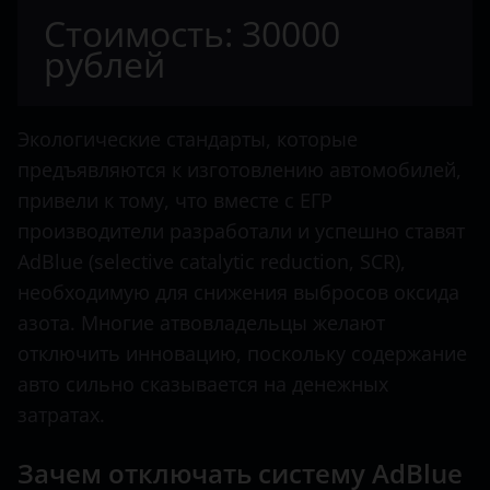
Citroen
Стоимость: 30000
Dacia
рублей
Dodge
Dongfeng
Экологические стандарты, которые
предъявляются к изготовлению автомобилей,
FAW
привели к тому, что вместе с ЕГР
Fendt
производители разработали и успешно ставят
AdBlue (selective catalytic reduction, SCR),
Fiat
необходимую для снижения выбросов оксида
Ford
азота. Многие атвовладельцы желают
отключить инновацию, поскольку содержание
Foton
авто сильно сказывается на денежных
Hino
затратах.
Howo
Зачем отключать систему AdBlue
Hyundai