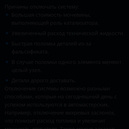
Причины отключать систему:
Infiniti
Большая стоимость мочевины,
Isuzu
выполняющей роль катализатора.
Увеличенный расход технической жидкости.
Iveco
Быстрая поломка деталей из-за
Jac
фальсификата.
Jaguar
В случае поломки одного элемента меняют
Jeep
целый узел.
Kia
Детали дорого доставать.
Отключение системы возможно разными
Land Rover
способами, которые на сегодняшний день с
MAN
успехом используются в автомастерских.
Например, отключение вихревых заслонок,
Maserati
что понизит расход топлива и увеличит
Mazda
мощность двигателя. Также можно заказать