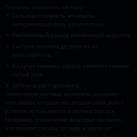
Причины отключать систему:
Infiniti
Большая стоимость мочевины,
Isuzu
выполняющей роль катализатора.
Увеличенный расход технической жидкости.
Iveco
Быстрая поломка деталей из-за
Jac
фальсификата.
Jaguar
В случае поломки одного элемента меняют
Jeep
целый узел.
Kia
Детали дорого доставать.
Отключение системы возможно разными
Land Rover
способами, которые на сегодняшний день с
MAN
успехом используются в автомастерских.
Например, отключение вихревых заслонок,
Maserati
что понизит расход топлива и увеличит
Mazda
мощность двигателя. Также можно заказать