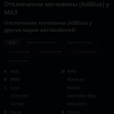
Отключение мочевины (AdBlue) у
МАЗ
Отключение мочевины (AdBlue) у
других марок автомобилей
Все
Американские
Европейские
Китайские
Корейские
Российские
Японские
A
Audi
M
MAN
B
BMW
Maserati
C
Case
Mazda
Chevrolet
Mercedes-Benz
Citroen
Mitsubishi
D
Dacia
N
Nissan