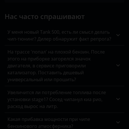
SsangYong
Нас часто спрашивают
Toyota
Volkswagen
У меня новый Tank 500, есть ли смысл делать
чип-тюнинг? Дилер обнаружит факт репрога?
XCMG
На трассе 'попал' на плохой бензин. После
Yutong
этого на приборке загорелся значок
КАвЗ
двигателя, в сервисе приговорили
катализатор. Поставить дешевый
Камаз
универсальный или прошить?
МАЗ
Увеличится ли потребление топлива после
Урал
установки stage1? Сосед чипанул киа рио,
расход вырос на литр.
Какая прибавка мощности при чипе
бензинового атмосферника?