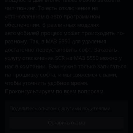
чип-тюнинг. То есть отключение на
Mercedes-Benz
установленном в авто программном
Mitsubishi
обеспечении. В различных моделях
Nissan
автомобилей процесс может происходить по-
разному. Так, в МАЗ 5550 для удаления
Opel
достаточно переустановить софт. Заказать
Peugeot
услугу отключения SCR на МАЗ 5550 можно у
нас в компании. Вам нужно только записаться
Porsche
на прошивку софта, и мы свяжемся с вами,
Renault
чтобы уточнить удобное время.
Проконсультируем по всем вопросам.
Seat
Shacman
Поделитесь опытом с другими водителями.
Sitrak
Оставить отзыв
Skoda