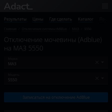
Результаты
Цены
Где сделать
Каталог
Прове
Главная
/
Отключение системы AdBlue
/
МАЗ
/
5550
Отключение мочевины (Adblue)
на МАЗ 5550
Марка
Audi
Модель
BMW
241S30
Case
Записаться на отключение AdBlue
5200E2
Chevrolet
5340