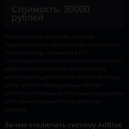
Citroen
Стоимость: 30000
53603-50
Dacia
рублей
53613-G10
Dodge
5440
Dongfeng
Экологические стандарты, которые
5550
предъявляются к изготовлению автомобилей,
FAW
привели к тому, что вместе с ЕГР
6312
Fendt
производители разработали и успешно ставят
631228
AdBlue (selective catalytic reduction, SCR),
Fiat
необходимую для снижения выбросов оксида
64322L
Ford
азота. Многие атвовладельцы желают
6501
отключить инновацию, поскольку содержание
Foton
6516
авто сильно сказывается на денежных
Hino
затратах.
6517
Howo
Зачем отключать систему AdBlue
656459
Hyundai