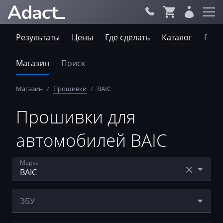
Результаты
Цены
Где сделать
Каталог
Пров
Магазин
Поиск
Магазин
/
Прошивки
/
BAIC
Прошивки для
автомобилей BAIC
Марка
Acura
ЭБУ
AebiSchmidt
Bosch MG1UA008