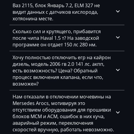
JMC
Ваз 2115, блок Январь 7.2, ELM 327 не
видит данных с датчиков кислорода,
JohnDeere
хотяонина месте.
Kaiyi
Сколько сил и крутящего, прибавится
Kalmar
после чипа Haval 1.5 т? На заводской
программе он отдает 150 лс 280 нм.
Kassbohrer
Хочу полностью отключить егр на кайрон
Kato
дизель, модель 2006 гв 2.0 141 лс. акпп,
Keestrack
есть возможность? Цена? Обратный
процесс включения клапана, если что,
Kenworth
возможен?
Kia
Нам отказали в отключении мочевины на
Mersedes Arocs, мотивируя это
KingLong
отсутствием оборудования для прошивки
Kioti
блоков MCM и ACM, ошибок в них куча,
аварийный режим, переключения
Kleemann
скоростей вручную, работать невозможно.