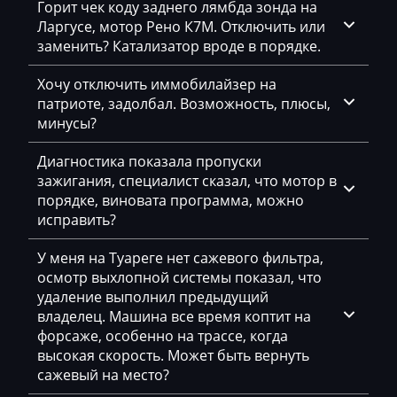
Горит чек коду заднего лямбда зонда на
Ларгусе, мотор Рено К7М. Отключить или
International
заменить? Катализатор вроде в порядке.
Iran Khodro
Хочу отключить иммобилайзер на
Isuzu
патриоте, задолбал. Возможность, плюсы,
минусы?
Iveco
Диагностика показала пропуски
Jac
зажигания, специалист сказал, что мотор в
порядке, виновата программа, можно
Jaecoo
исправить?
Jaguar
У меня на Туареге нет сажевого фильтра,
JCB
осмотр выхлопной системы показал, что
удаление выполнил предыдущий
Jeep
владелец. Машина все время коптит на
Jetour
форсаже, особенно на трассе, когда
высокая скорость. Может быть вернуть
Jetta
сажевый на место?