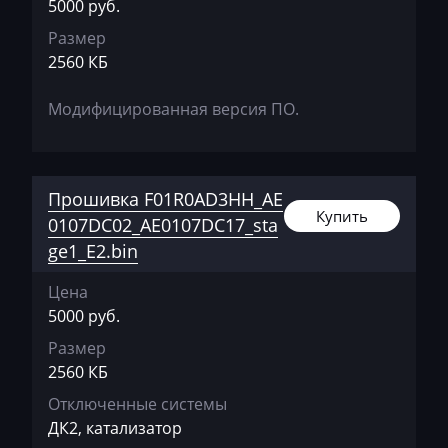
Deutz
5000 руб.
Размер
Dewulf
2560 КБ
Dieci
Модифицированная версия ПО.
Dodge
Dongfeng
Doosan
Прошивка F01R0AD3HH_AE
Купить
0107DC02_AE0107DC17_sta
Doppstadt
ge1_E2.bin
Dynapac
Цена
EcoLog
5000 руб.
Eggersmann
Размер
2560 КБ
Exeed
Отключенные системы
Extreme moto
ДК2, катализатор