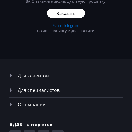
BAIC, закажите индивидуальную прошивку.
Siloking
Заказать
Sitrak
Чат в Telegram
по чип-тюнингу и диагностике.
Skoda
SMA
Smart
Sollers
Для клиентов
Solmec
Soueast
Для специалистов
SsangYong
О компании
Steyr
Still
АДАКТ в соцсетях