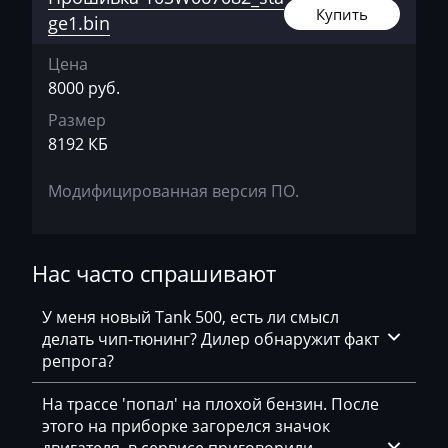
Купить
Genie
ge1.bin
Genset
Цена
8000 руб.
GMC
Размер
Great Wall
8192 КБ
Grove
Модифицированная версия ПО.
Groz
Hafei
Нас часто спрашивают
Haima
У меня новый Tank 500, есть ли смысл
Hamm
делать чип-тюнинг? Дилер обнаружит факт
репрога?
Hatz
Haval
На трассе 'попал' на плохой бензин. После
этого на приборке загорелся значок
Hawtai