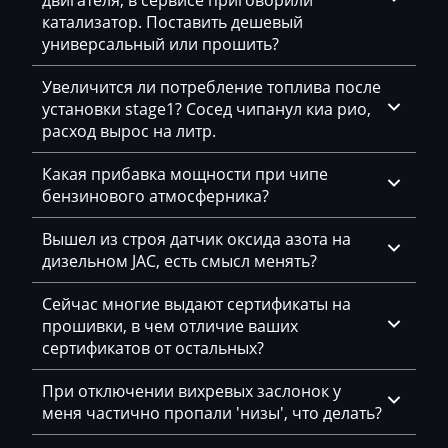
двигателя, в сервисе приговорили
катализатор. Поставить дешевый
Hidromek
универсальный или прошить?
Higer
Увеличится ли потребление топлива после
Hino
установки stage1? Сосед чипанул киа рио,
расход вырос на литр.
Hitachi
Какая прибавка мощности при чипе
Honda
бензинового атмосферника?
Hongqi
Вышел из строя датчик оксида азота на
Howo
дизельном JAC, есть смысл менять?
Huanghai
Сейчас многие выдают сертификаты на
прошивки, в чем отличие ваших
Hummer
сертификатов от остальных?
Hyster
При отключении вихревых заслонок у
Hyundai
меня частично пропали 'низы', что делать?
Infiniti