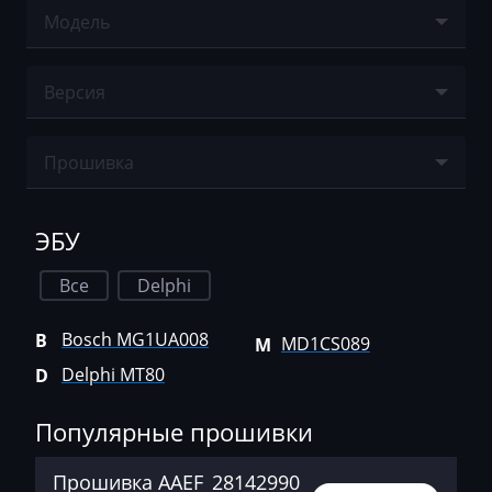
Agco
Модель
Delphi MT80
Agrifac
Ничего не найдено
MD1CS089
Версия
Albach
Alfa Romeo
Ничего не найдено
Прошивка
Arbos
Ничего не найдено
Artec
ЭБУ
AshokLeyland
Все
Delphi
Atlas
Bosch MG1UA008
B
MD1CS089
M
Audi
Delphi MT80
D
Ausa
Популярные прошивки
AVR
BAIC
Прошивка AAEF_28142990_