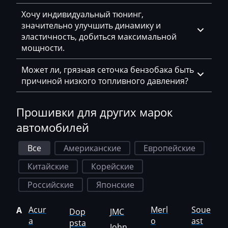
Kobelco
Хочу индивидуальный тюнинг,
значительно улучшить динамику и
Kohler
эластичность, добиться максимальной
Komatsu
мощности.
Konecranes
Может ли, грязная сеточка бензобака быть
причиной низкого топливного давления?
Kramer
Krone
Прошивки для других марок
Kubota
автомобилей
Lancia
Все
Американские
Европейские
Land Rover
Китайские
Корейские
Landini
Российские
Японские
LDV
Acur
Merl
Soue
A
Dop
JMC
Lexus
a
o
ast
psta
John