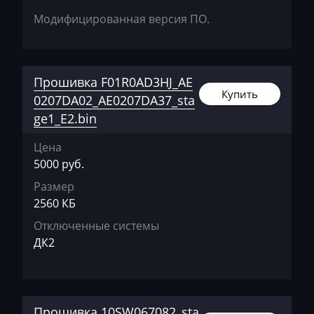
Faresin
Модифицированная версия ПО.
Farmtrac
FAW
Прошивка F01R0AD3HJ_AE
Fendt
Купить
0207DA02_AE0207DA37_sta
Fiat
ge1_E2.bin
Ford
Цена
5000 руб.
Foton
Размер
Freightliner
2560 КБ
Furukawa
Отключенные системы
ДК2
GAC
Geely
Gehl
Прошивка 10SW067082_sta