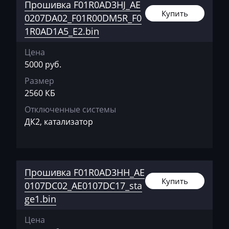
Прошивка F01R0AD3HJ_AE
Купить
0207DA02_F01R00DM5R_F0
Citroen
1R0AD1A5_E2.bin
Claas
Цена
CMI
5000 руб.
Comacchio
Размер
2560 КБ
Cupra
Отключенные системы
Dacia
ДК2, катализатор
Daewoo
DAF
Прошивка F01R0AD3HH_AE
Daihatsu
Купить
0107DC02_AE0107DC17_sta
Dammann
ge1.bin
Derways
Цена