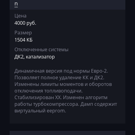
n
BYD
Цена
Cadillac
4000 руб.
Camc
Размер
1504 КБ
Case
Отключенные системы
Caterpillar
ДК2, катализатор
CFMoto
Динамичная версия под нормы Евро-2.
Challenger
Позволяет полное удаление КК и ДК2.
Изменены лимиты моментов и оборотов
Changan
отключения топливоподачи.
Стабилизирован ХХ. Изменен алгоритм
Changhe
работы турбокомпрессора. Дамп содержит
виртуальный eeprom.
Chery
Chevrolet
Chrysler