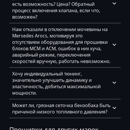
Deutz
есть возможность? Цена? Обратный
процесс включения клапана, если что,
Dewulf
возможен?
Dieci
Нам отказали в отключении мочевины на
Dodge
Mersedes Arocs, мотивируя это
отсутствием оборудования для прошивки
Dongfeng
блоков MCM и ACM, ошибок в них куча,
аварийный режим, переключения
Doosan
скоростей вручную, работать невозможно.
Doppstadt
Хочу индивидуальный тюнинг,
Dynapac
значительно улучшить динамику и
эластичность, добиться максимальной
EcoLog
мощности.
Eggersmann
Может ли, грязная сеточка бензобака быть
Exeed
причиной низкого топливного давления?
Extreme moto
Прошивки для других марок