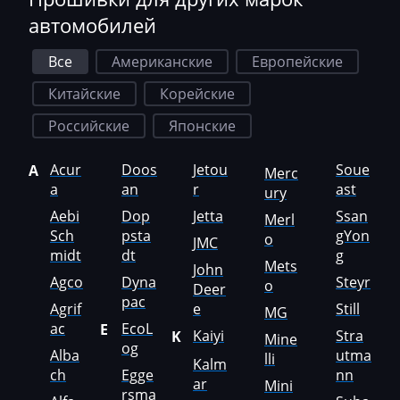
Faresin
автомобилей
Farmtrac
Все
Американские
Европейские
FAW
Китайские
Корейские
Fendt
Российские
Японские
Fiat
Acur
Doos
Jetou
Soue
A
Merc
Ford
a
an
r
ast
ury
Foton
Aebi
Dop
Jetta
Ssan
Merl
Sch
psta
gYon
o
JMC
Freightliner
midt
dt
g
Mets
John
Agco
Dyna
Steyr
Furukawa
o
Deer
pac
Agrif
e
Still
MG
GAC
ac
EcoL
E
Kaiyi
Stra
K
Mine
og
Geely
Alba
utma
lli
Kalm
ch
Egge
nn
ar
Gehl
Mini
rsma