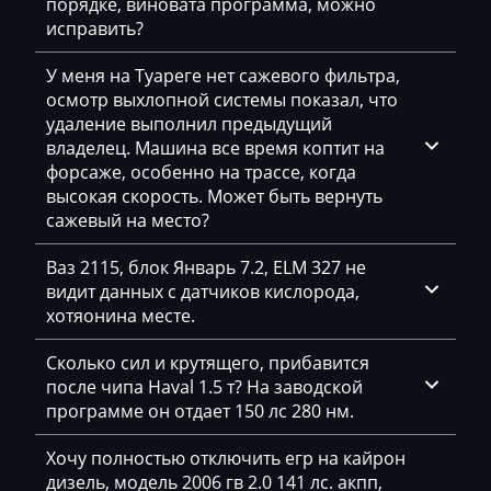
порядке, виновата программа, можно
исправить?
Citroen
У меня на Туареге нет сажевого фильтра,
Claas
осмотр выхлопной системы показал, что
CMI
удаление выполнил предыдущий
владелец. Машина все время коптит на
Comacchio
форсаже, особенно на трассе, когда
высокая скорость. Может быть вернуть
Cupra
сажевый на место?
Dacia
Ваз 2115, блок Январь 7.2, ELM 327 не
Daewoo
видит данных с датчиков кислорода,
хотяонина месте.
DAF
Сколько сил и крутящего, прибавится
Daihatsu
после чипа Haval 1.5 т? На заводской
программе он отдает 150 лс 280 нм.
Dammann
Derways
Хочу полностью отключить егр на кайрон
дизель, модель 2006 гв 2.0 141 лс. акпп,