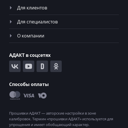
Для клиентов
Magni
Mahindra
Для специалистов
MAN
О компании
Manitou
Maserati
АДАКТ в соцсетях
MasseyFerguson
Maxus
Способы оплаты
Mazda
McCloskey
McCormick
Mecalac