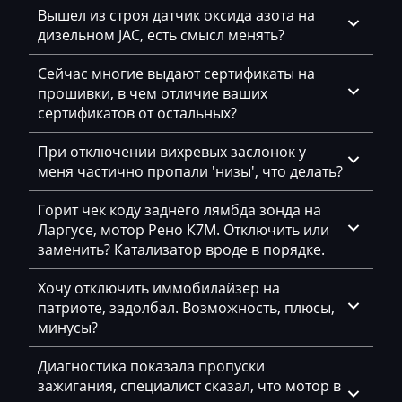
Вышел из строя датчик оксида азота на
BYD
дизельном JAC, есть смысл менять?
Cadillac
Сейчас многие выдают сертификаты на
Camc
прошивки, в чем отличие ваших
сертификатов от остальных?
Case
При отключении вихревых заслонок у
Caterpillar
меня частично пропали 'низы', что делать?
CFMoto
Горит чек коду заднего лямбда зонда на
Challenger
Ларгусе, мотор Рено К7М. Отключить или
заменить? Катализатор вроде в порядке.
Changan
Хочу отключить иммобилайзер на
Changhe
патриоте, задолбал. Возможность, плюсы,
минусы?
Chery
Chevrolet
Диагностика показала пропуски
зажигания, специалист сказал, что мотор в
Chrysler