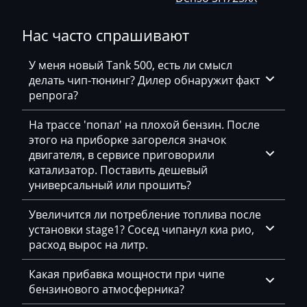
Bajaj
Нас часто спрашивают
Basak
Bauer
У меня новый Tank 500, есть ли смысл
делать чип-тюнинг? Дилер обнаружит факт
BAW
репрога?
Belgee
На трассе 'попал' на плохой бензин. После
этого на приборке загорелся значок
Bell
двигателя, в сервисе приговорили
Bentley
катализатор. Поставить дешевый
универсальный или прошить?
BMW
Увеличится ли потребление топлива после
BobCat
установки stage1? Сосед чипанул киа рио,
расход вырос на литр.
Bomag
Brilliance
Какая прибавка мощности при чипе
бензинового атмосферника?
Buhler