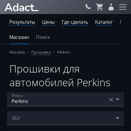
Результаты
Цены
Где сделать
Каталог
Пров
Магазин
Поиск
Магазин
/
Прошивки
/
Perkins
Прошивки для
автомобилей Perkins
Марка
Acura
ЭБУ
AebiSchmidt
Bosch EDC17C49