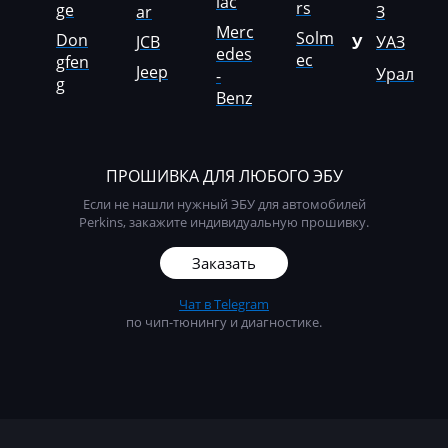
lac
rs
ge
ar
З
Liebherr
Merc
Solm
Don
JCB
УАЗ
У
edes
ec
Lifan
gfen
Jeep
Урал
-
g
Benz
Lincoln
Linde
Linder
ПРОШИВКА ДЛЯ ЛЮБОГО ЭБУ
Если не нашли нужный ЭБУ для автомобилей
LinkBelt
Perkins, закажите индивидуальную прошивку.
LiuGong
Заказать
Logset
Чат в Telegram
по чип-тюнингу и диагностике.
LS
Luxgen
Mack
Madill