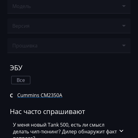
Agco
Модель
Agrifac
Ничего не найдено
Версия
Albach
Alfa Romeo
Ничего не найдено
Прошивка
Arbos
Ничего не найдено
Artec
ЭБУ
AshokLeyland
Все
Atlas
Cummins CM2350A
C
Audi
Ausa
Нас часто спрашивают
AVR
У меня новый Tank 500, есть ли смысл
делать чип-тюнинг? Дилер обнаружит факт
BAIC