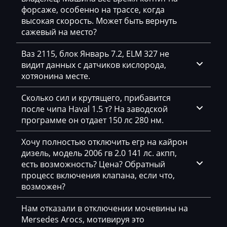
форсаже, особенно на трассе, когда
Citroen
высокая скорость. Может быть вернуть
сажевый на место?
Claas
Ваз 2115, блок Январь 7.2, ELM 327 не
CMI
видит данных с датчиков кислорода,
Comacchio
хотяонина месте.
Cupra
Сколько сил и крутящего, прибавится
после чипа Haval 1.5 т? На заводской
Dacia
программе он отдает 150 лс 280 нм.
Daewoo
Хочу полностью отключить егр на кайрон
DAF
дизель, модель 2006 гв 2.0 141 лс. акпп,
есть возможность? Цена? Обратный
Daihatsu
процесс включения клапана, если что,
возможен?
Dammann
Нам отказали в отключении мочевины на
Derways
Mersedes Arocs, мотивируя это