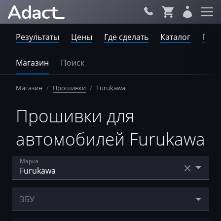
Результаты
Цены
Где сделать
Каталог
Пров
Магазин
Поиск
Магазин
/
Прошивки
/
Furukawa
Прошивки для
автомобилей Furukawa
Марка
Acura
ЭБУ
AebiSchmidt
Cummins CM2350A