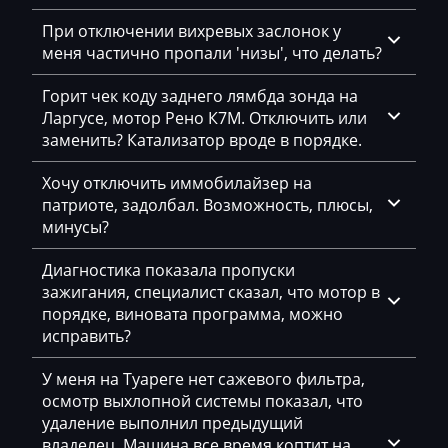
BYD
При отключении вихревых заслонок у
меня частично пропали 'низы', что делать?
Cadillac
Горит чек коду заднего лямбда зонда на
Camc
Ларгусе, мотор Рено К7М. Отключить или
заменить? Катализатор вроде в порядке.
Case
Caterpillar
Хочу отключить иммобилайзер на
патриоте, задолбал. Возможность, плюсы,
CFMoto
минусы?
Challenger
Диагностика показала пропуски
зажигания, специалист сказал, что мотор в
Changan
порядке, виновата программа, можно
Changhe
исправить?
Chery
У меня на Туареге нет сажевого фильтра,
осмотр выхлопной системы показал, что
Chevrolet
удаление выполнил предыдущий
Chrysler
владелец. Машина все время коптит на