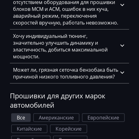
Deutz
отсутствием оборудования для прошивки
блоков MCM и ACM, ошибок в них куча,
Dewulf
аварийный режим, переключения
скоростей вручную, работать невозможно.
Dieci
Хочу индивидуальный тюнинг,
Dodge
значительно улучшить динамику и
Dongfeng
эластичность, добиться максимальной
мощности.
Doosan
Может ли, грязная сеточка бензобака быть
Doppstadt
причиной низкого топливного давления?
Dynapac
Прошивки для других марок
EcoLog
автомобилей
Eggersmann
Все
Американские
Европейские
Exeed
Китайские
Корейские
Extreme moto