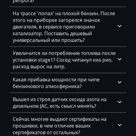
репрога?
Bajaj
На трассе 'попал' на плохой бензин. После
Basak
этого на приборке загорелся значок
двигателя, в сервисе приговорили
Bauer
катализатор. Поставить дешевый
универсальный или прошить?
BAW
Belgee
Увеличится ли потребление топлива после
установки stage1? Сосед чипанул киа рио,
Bell
расход вырос на литр.
Bentley
Какая прибавка мощности при чипе
бензинового атмосферника?
BMW
BobCat
Вышел из строя датчик оксида азота на
дизельном JAC, есть смысл менять?
Bomag
Сейчас многие выдают сертификаты на
Brilliance
прошивки, в чем отличие ваших
сертификатов от остальных?
Buhler