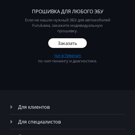
Liebherr
ПРОШИВКА ДЛЯ ЛЮБОГО ЭБУ
Lifan
Если не нашли нужный ЭБУ для автомобилей
Furukawa, закажите индивидуальную
Lincoln
прошивку.
Linde
Заказать
Linder
Чат в Telegram
по чип-тюнингу и диагностике.
LinkBelt
LiuGong
Logset
LS
Для клиентов
Luxgen
Mack
Для специалистов
Madill