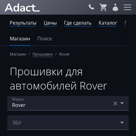
Результаты
Цены
Где сделать
Каталог
Пров
Магазин
Поиск
Магазин
/
Прошивки
/
Rover
Прошивки для
автомобилей Rover
Марка
Acura
ЭБУ
AebiSchmidt
Bosch EDC15