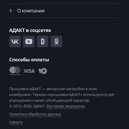
Mercedes-Benz
О компании
Mercury
Merlo
АДАКТ в соцсетях
Metso
MG
Minelli
Способы оплаты
Mini
Mitsubishi
MST
MTZ
© 2012–2026, АДАКТ.
Все права защищены
Neoplan
Политика обработки данных
NewHolland
Оферта