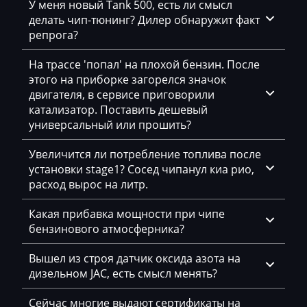
У меня новый Tank 500, есть ли смысл
BYD
делать чип-тюнинг? Дилер обнаружит факт
репрога?
Cadillac
На трассе 'попал' на плохой бензин. После
Camc
этого на приборке загорелся значок
двигателя, в сервисе приговорили
Case
катализатор. Поставить дешевый
Caterpillar
универсальный или прошить?
CFMoto
Увеличится ли потребление топлива после
установки stage1? Сосед чипанул киа рио,
Challenger
расход вырос на литр.
Changan
Какая прибавка мощности при чипе
Changhe
бензинового атмосферника?
Chery
Вышел из строя датчик оксида азота на
дизельном JAC, есть смысл менять?
Chevrolet
Сейчас многие выдают сертификаты на
Chrysler