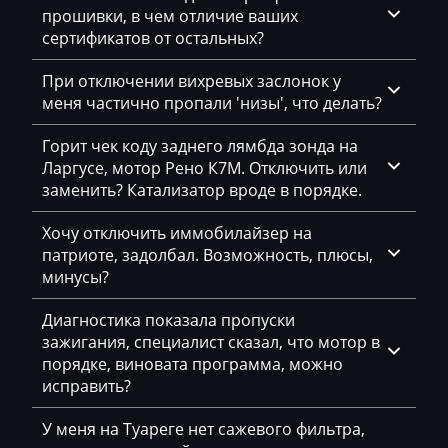
прошивки, в чем отличие ваших
Citroen
сертификатов от остальных?
Claas
При отключении вихревых заслонок у
меня частично пропали 'низы', что делать?
CMI
Горит чек коду заднего лямбда зонда на
Comacchio
Ларгусе, мотор Рено К7М. Отключить или
Cupra
заменить? Катализатор вроде в порядке.
Dacia
Хочу отключить иммобилайзер на
патриоте, задолбал. Возможность, плюсы,
Daewoo
минусы?
DAF
Диагностика показала пропуски
Daihatsu
зажигания, специалист сказал, что мотор в
порядке, виновата программа, можно
Dammann
исправить?
Derways
У меня на Туареге нет сажевого фильтра,