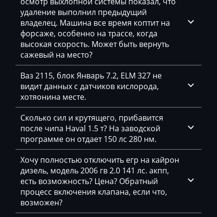
осмотр выхлопной системы показал, что
Deutz
удаление выполнил предыдущий
Dewulf
владелец. Машина все время коптит на
форсаже, особенно на трассе, когда
Dieci
высокая скорость. Может быть вернуть
сажевый на место?
Dodge
Ваз 2115, блок Январь 7.2, ELM 327 не
Dongfeng
видит данных с датчиков кислорода,
Doosan
хотяонина месте.
Doppstadt
Сколько сил и крутящего, прибавится
после чипа Haval 1.5 т? На заводской
Dynapac
программе он отдает 150 лс 280 нм.
EcoLog
Хочу полностью отключить егр на кайрон
Eggersmann
дизель, модель 2006 гв 2.0 141 лс. акпп,
есть возможность? Цена? Обратный
Exeed
процесс включения клапана, если что,
возможен?
Extreme moto