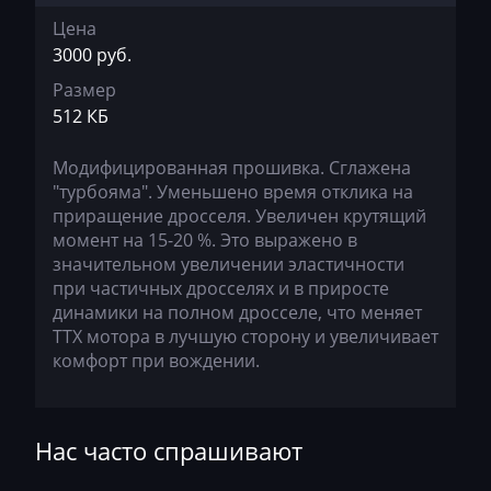
Bajaj
Цена
3000 руб.
Basak
Размер
Bauer
512 КБ
BAW
Модифицированная прошивка. Сглажена
Belgee
"турбояма". Уменьшено время отклика на
приращение дросселя. Увеличен крутящий
Bell
момент на 15-20 %. Это выражено в
значительном увеличении эластичности
Bentley
при частичных дросселях и в приросте
BMW
динамики на полном дросселе, что меняет
ТТХ мотора в лучшую сторону и увеличивает
BobCat
комфорт при вождении.
Bomag
Brilliance
Нас часто спрашивают
Buhler