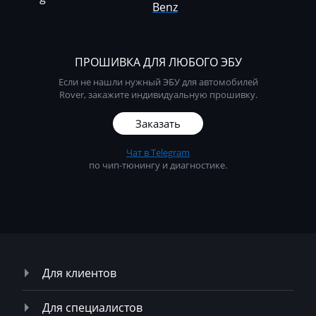
Benz
Magni
Mahindra
ПРОШИВКА ДЛЯ ЛЮБОГО ЭБУ
MAN
Если не нашли нужный ЭБУ для автомобилей
Rover, закажите индивидуальную прошивку.
Manitou
Заказать
Maserati
Чат в Telegram
MasseyFerguson
по чип-тюнингу и диагностике.
Maxus
Mazda
McCloskey
McCormick
Для клиентов
Mecalac
Для специалистов