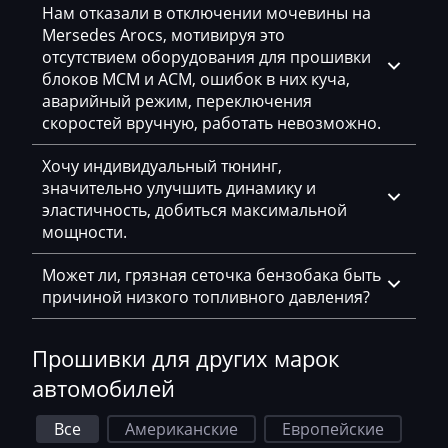
Faresin
Нам отказали в отключении мочевины на
Mersedes Arocs, мотивируя это
Farmtrac
отсутствием оборудования для прошивки
блоков MCM и ACM, ошибок в них куча,
FAW
аварийный режим, переключения
скоростей вручную, работать невозможно.
Fendt
Fiat
Хочу индивидуальный тюнинг,
значительно улучшить динамику и
Ford
эластичность, добиться максимальной
мощности.
Foton
Может ли, грязная сеточка бензобака быть
Freightliner
причиной низкого топливного давления?
Furukawa
Прошивки для других марок
GAC
автомобилей
Geely
Все
Американские
Европейские
Gehl