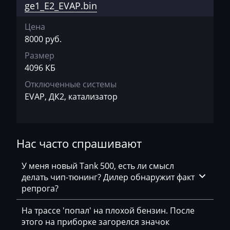
ge1_E2_EVAP.bin
Bajaj
Цена
Basak
8000 руб.
Bauer
Размер
4096 КБ
BAW
Отключенные системы
Belgee
EVAP, ДК2, катализатор
Bell
Bentley
Нас часто спрашивают
BMW
BobCat
У меня новый Tank 500, есть ли смысл
делать чип-тюнинг? Дилер обнаружит факт
Bomag
репрога?
Brilliance
На трассе 'попал' на плохой бензин. После
этого на приборке загорелся значок
Buhler