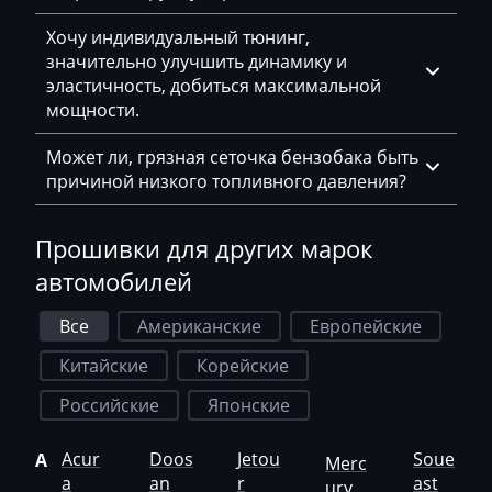
Faresin
Хочу индивидуальный тюнинг,
Farmtrac
значительно улучшить динамику и
эластичность, добиться максимальной
FAW
мощности.
Fendt
Может ли, грязная сеточка бензобака быть
Fiat
причиной низкого топливного давления?
Ford
Прошивки для других марок
Foton
автомобилей
Freightliner
Все
Американские
Европейские
Furukawa
Китайские
Корейские
GAC
Российские
Японские
Geely
Acur
Doos
Jetou
Soue
A
Merc
Gehl
a
an
r
ast
ury