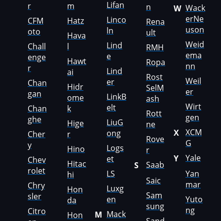
JMC
Lifan
r
m
n
Wack
W
erNe
Linco
CFM
Hatz
Rena
JohnDeere
uson
ln
oto
ult
Hava
Kaiyi
Weid
Lind
Chall
l
RMH
ema
e
enge
Kalmar
Hawt
Ropa
nn
r
Lind
ai
Rost
Kassbohrer
Weil
er
Chan
Hidr
SelM
er
gan
LinkB
Kato
ome
ash
Wirt
elt
Chan
k
Rott
Keestrack
gen
ghe
LiuG
Hige
ne
XCM
X
ong
Cher
r
Kenworth
Rove
G
y
Logs
Hino
r
Kia
Yale
Y
et
Chev
Hitac
Saab
S
rolet
KingLong
LS
Yan
hi
Saic
mar
Chry
Luxg
Hon
Kioti
Sam
sler
en
Yuto
da
sung
Kleemann
ng
Citro
Mack
M
Hon