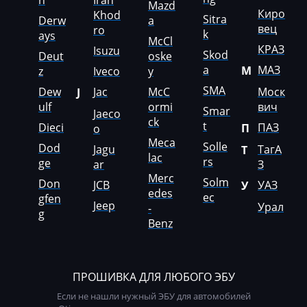
n
Iran
Mazd
Киро
Khod
Liebherr
Sitra
Derw
a
вец
ro
k
ays
McCl
Lifan
КРАЗ
Isuzu
Skod
Deut
oske
Lincoln
a
МАЗ
М
z
Iveco
y
SMA
Dew
Jac
McC
Моск
J
Linde
ulf
ormi
вич
Smar
Jaeco
Linder
ck
t
Dieci
ПАЗ
П
o
Meca
LinkBelt
Solle
Dod
Jagu
ТагА
Т
lac
rs
ge
ar
З
LiuGong
Merc
Solm
Don
JCB
УАЗ
У
edes
ec
Logset
gfen
Jeep
Урал
-
g
Benz
LS
Luxgen
Mack
ПРОШИВКА ДЛЯ ЛЮБОГО ЭБУ
Если не нашли нужный ЭБУ для автомобилей
Madill