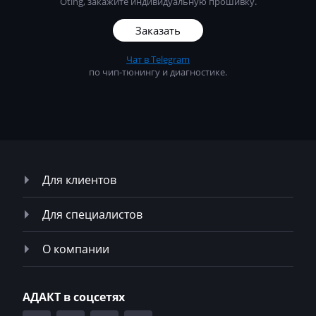
Oting, закажите индивидуальную прошивку.
Magni
Заказать
Mahindra
Чат в Telegram
по чип-тюнингу и диагностике.
MAN
Manitou
Maserati
MasseyFerguson
Для клиентов
Maxus
Mazda
Для специалистов
McCloskey
О компании
McCormick
Mecalac
АДАКТ в соцсетях