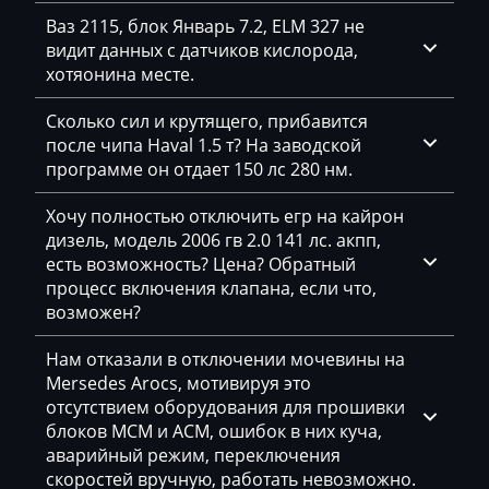
Deutz
Ваз 2115, блок Январь 7.2, ELM 327 не
Dewulf
видит данных с датчиков кислорода,
хотяонина месте.
Dieci
Сколько сил и крутящего, прибавится
Dodge
после чипа Haval 1.5 т? На заводской
программе он отдает 150 лс 280 нм.
Dongfeng
Doosan
Хочу полностью отключить егр на кайрон
дизель, модель 2006 гв 2.0 141 лс. акпп,
Doppstadt
есть возможность? Цена? Обратный
процесс включения клапана, если что,
Dynapac
возможен?
EcoLog
Нам отказали в отключении мочевины на
Eggersmann
Mersedes Arocs, мотивируя это
отсутствием оборудования для прошивки
Exeed
блоков MCM и ACM, ошибок в них куча,
аварийный режим, переключения
Extreme moto
скоростей вручную, работать невозможно.