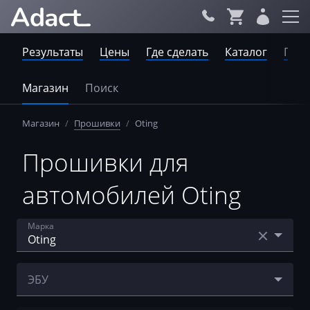
Результаты
Цены
Где сделать
Каталог
Пров
Магазин
Поиск
Магазин
/
Прошивки
/
Oting
Прошивки для
автомобилей Oting
Марка
Acura
ЭБУ
AebiSchmidt
Delphi MT95.1