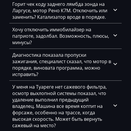
Горит чек коду заднего лямбда зонда на
Citroen
Ларгусе, мотор Рено К7М. Отключить или
заменить? Катализатор вроде в порядке.
Claas
Хочу отключить иммобилайзер на
CMI
патриоте, задолбал. Возможность, плюсы,
минусы?
Comacchio
Cupra
Диагностика показала пропуски
зажигания, специалист сказал, что мотор в
Dacia
порядке, виновата программа, можно
исправить?
Daewoo
У меня на Туареге нет сажевого фильтра,
DAF
осмотр выхлопной системы показал, что
Daihatsu
удаление выполнил предыдущий
владелец. Машина все время коптит на
Dammann
форсаже, особенно на трассе, когда
высокая скорость. Может быть вернуть
Derways
сажевый на место?