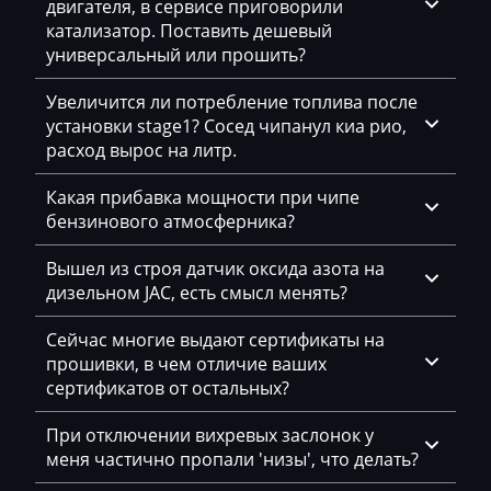
двигателя, в сервисе приговорили
BYD
катализатор. Поставить дешевый
универсальный или прошить?
Cadillac
Увеличится ли потребление топлива после
Camc
установки stage1? Сосед чипанул киа рио,
расход вырос на литр.
Case
Caterpillar
Какая прибавка мощности при чипе
бензинового атмосферника?
CFMoto
Вышел из строя датчик оксида азота на
Challenger
дизельном JAC, есть смысл менять?
Changan
Сейчас многие выдают сертификаты на
Changhe
прошивки, в чем отличие ваших
сертификатов от остальных?
Chery
При отключении вихревых заслонок у
Chevrolet
меня частично пропали 'низы', что делать?
Chrysler