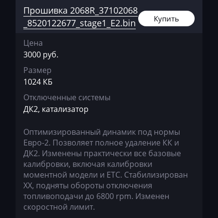
Прошивка 2068R_37102068
Liebherr
Купить
_8520122677_stage1_E2.bin
Lifan
Цена
Lincoln
3000 руб.
Linde
Размер
1024 КБ
Linder
Отключенные системы
LinkBelt
ДК2, катализатор
LiuGong
Оптимизированный динамик под нормы
Logset
Евро-2. Позволяет полное удаление КК и
ДК2. Изменены практически все базовые
LS
калибровки, включая калибровки
моментной модели и ЕТС. Стабилизирован
Luxgen
ХХ, подняты обороты отключения
Mack
топливоподачи до 6800 rpm. Изменен
скоростной лимит.
Madill