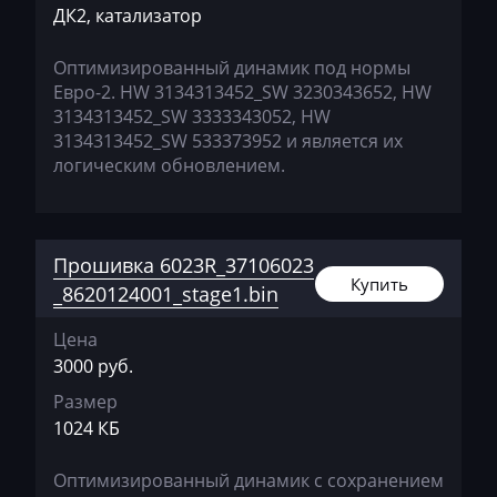
ДК2, катализатор
Citroen
Оптимизированный динамик под нормы
Claas
Евро-2. HW 3134313452_SW 3230343652, HW
3134313452_SW 3333343052, HW
CMI
3134313452_SW 533373952 и является их
Comacchio
логическим обновлением.
Cupra
Dacia
Прошивка 6023R_37106023
Купить
Daewoo
_8620124001_stage1.bin
DAF
Цена
3000 руб.
Daihatsu
Размер
Dammann
1024 КБ
Derways
Оптимизированный динамик с сохранением