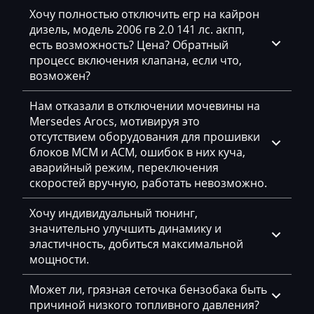
Powerscreen
Хочу полностью отключить егр на кайрон
дизель, модель 2006 гв 2.0 141 лс. акпп,
Prinoth
есть возможность? Цена? Обратный
процесс включения клапана, если что,
Pronar
возможен?
Putzmeister
Нам отказали в отключении мочевины на
Ravo
Mersedes Arocs, мотивируя это
отсутствием оборудования для прошивки
Ravon
блоков MCM и ACM, ошибок в них куча,
аварийный режим, переключения
Renault
скоростей вручную, работать невозможно.
RMH
Хочу индивидуальный тюнинг,
Ropa
значительно улучшить динамику и
эластичность, добиться максимальной
RostSelMash
мощности.
Rottne
Может ли, грязная сеточка бензобака быть
Rover
причиной низкого топливного давления?