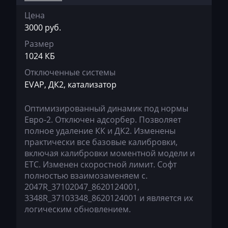
Genie
Цена
3000 руб.
Genset
Размер
GMC
1024 КБ
Great Wall
Отключенные системы
EVAP, ДК2, катализатор
Grove
Groz
Оптимизированный динамик под нормы
Евро-2. Отключен адсорбер. Позволяет
Hafei
полное удаление КК и ДК2. Изменены
практически все базовые калибровки,
Haima
включая калибровки моментной модели и
ЕТС. Изменен скоростной лимит. Софт
Hamm
полностью взаимозаменяем с.
Hatz
2047R_37102047_8620124001,
3348R_37103348_8620124001 и является их
Haval
логическим обновлением.
Hawtai