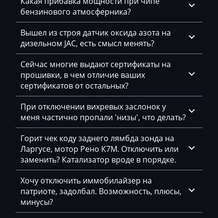
Mercedes-Benz
Какая прибавка мощности при чипе
бензинового атмосферника?
Mercury
Вышел из строя датчик оксида азота на
Merlo
дизельном JAC, есть смысл менять?
Metso
Сейчас многие выдают сертификаты на
MG
прошивки, в чем отличие ваших
сертификатов от остальных?
Minelli
При отключении вихревых заслонок у
Mini
меня частично пропали 'низы', что делать?
Mitsubishi
Горит чек коду заднего лямбда зонда на
MST
Ларгусе, мотор Рено К7М. Отключить или
заменить? Катализатор вроде в порядке.
MTZ
Хочу отключить иммобилайзер на
Neoplan
патриоте, задолбал. Возможность, плюсы,
минусы?
NewHolland