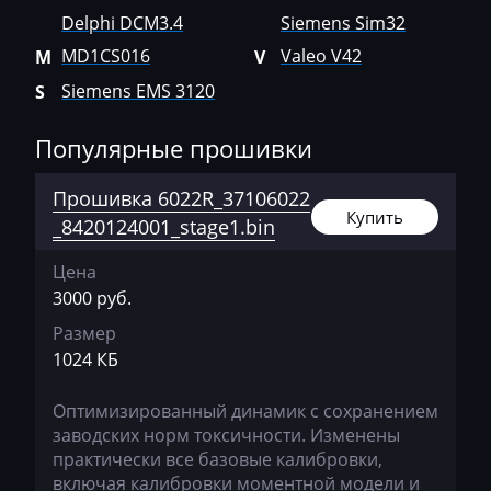
Valeo V42
Bajaj
Delphi DCM3.4
Siemens Sim32
MD1CS016
Valeo V42
M
V
Basak
Siemens EMS 3120
S
Bauer
Популярные прошивки
BAW
Belgee
Прошивка 6022R_37106022
Купить
_8420124001_stage1.bin
Bell
Bentley
Цена
3000 руб.
BMW
Размер
BobCat
1024 КБ
Bomag
Оптимизированный динамик с сохранением
заводских норм токсичности. Изменены
Brilliance
практически все базовые калибровки,
Buhler
включая калибровки моментной модели и