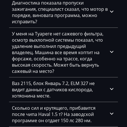
Nissan
Диагностика показала пропуски
зажигания, специалист сказал, что мотор в
Omoda
порядке, виновата программа, можно
исправить?
Opel
У меня на Туареге нет сажевого фильтра,
Oting
осмотр выхлопной системы показал, что
Otokar
удаление выполнил предыдущий
владелец. Машина все время коптит на
Pellenc
форсаже, особенно на трассе, когда
высокая скорость. Может быть вернуть
Perkins
сажевый на место?
Peterbilt
Ваз 2115, блок Январь 7.2, ELM 327 не
Peugeot
видит данных с датчиков кислорода,
хотяонина месте.
Ploeger
Сколько сил и крутящего, прибавится
Ponsse
после чипа Haval 1.5 т? На заводской
программе он отдает 150 лс 280 нм.
Porsche