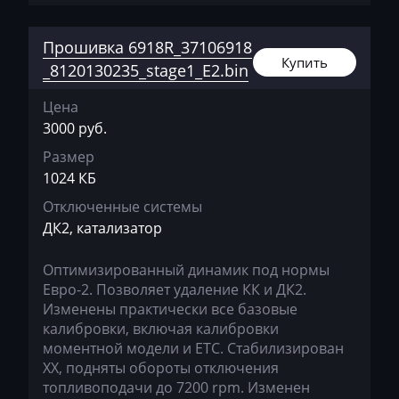
Hidromek
Прошивка 6918R_37106918
Higer
Купить
_8120130235_stage1_E2.bin
Hino
Цена
Hitachi
3000 руб.
Размер
Honda
1024 КБ
Hongqi
Отключенные системы
ДК2, катализатор
Howo
Huanghai
Оптимизированный динамик под нормы
Евро-2. Позволяет удаление КК и ДК2.
Hummer
Изменены практически все базовые
калибровки, включая калибровки
Hyster
моментной модели и ЕТС. Стабилизирован
Hyundai
ХХ, подняты обороты отключения
топливоподачи до 7200 rpm. Изменен
Infiniti