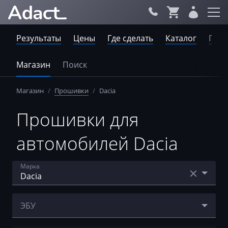
Результаты
Цены
Где сделать
Каталог
Пров
Магазин
Поиск
Магазин
/
Прошивки
/
Dacia
Прошивки для
автомобилей Dacia
Марка
Acura
ЭБУ
AebiSchmidt
Bosch EDC17C42