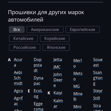
Saab
Прошивки для других марок
Saic
автомобилей
Samsung
Все
Американские
Европейские
Sandvik
Китайские
Корейские
Sany
Российские
Японские
Scania
Acur
Dop
Jetta
Soue
A
Merl
Schaeff
a
psta
ast
o
JMC
dt
Schaffer
Aebi
Ssan
Mets
John
Sch
Dyna
gYon
o
Deer
Seat
midt
pac
g
e
MG
Agco
EcoL
Steyr
SEM
E
Kaiyi
K
Mine
og
Agrif
Still
lli
Sennebogen
Kalm
ac
Egge
Stra
ar
Mini
rsma
Shacman