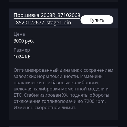
Kobelco
Прошивка 2068R_37102068
Kohler
Купить
_8520122677_stage1.bin
Komatsu
Цена
Konecranes
3000 руб.
Kramer
Размер
1024 КБ
Krone
Kubota
Оптимизированный динамик с сохранением
заводских норм токсичности. Изменены
Lancia
практически все базовые калибровки,
включая калибровки моментной модели и
Land Rover
ЕТС. Стабилизирован ХХ, подняты обороты
Landini
отключения топливоподачи до 7200 rpm.
Изменен скоростной лимит.
LDV
Lexus