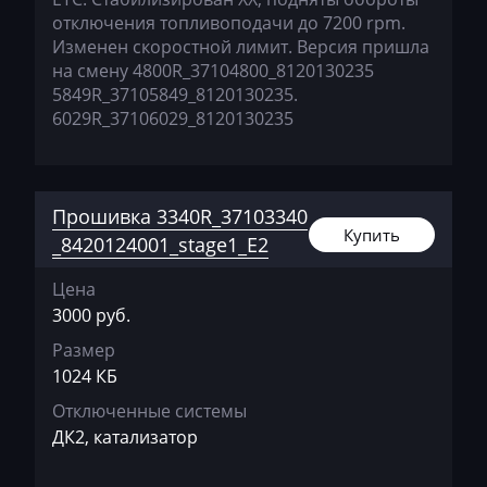
JMC
отключения топливоподачи до 7200 rpm.
Изменен скоростной лимит. Версия пришла
JohnDeere
на смену 4800R_37104800_8120130235
Kaiyi
5849R_37105849_8120130235.
6029R_37106029_8120130235
Kalmar
Kassbohrer
Kato
Прошивка 3340R_37103340
Купить
_8420124001_stage1_E2
Keestrack
Цена
Kenworth
3000 руб.
Kia
Размер
1024 КБ
KingLong
Отключенные системы
Kioti
ДК2, катализатор
Kleemann