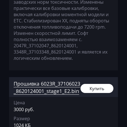
Deutz
заводских норм токсичности. Изменены
практически все базовые калибровки,
Dewulf
включая калибровки моментной модели и
ЕТС. Стабилизирован ХХ, подняты обороты
Dieci
отключения топливоподачи до 7200 rpm.
Изменен скоростной лимит. Софт
Dodge
полностью взаимозаменяем с.
Dongfeng
2047R_37102047_8620124001,
3348R_37103348_8620124001 и является их
Doosan
логическим обновлением.
Doppstadt
Dynapac
Прошивка 6023R_37106023
EcoLog
Купить
_8620124001_stage1_E2.bin
Eggersmann
Цена
Exeed
3000 руб.
Размер
Extreme moto
1024 КБ