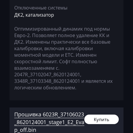
Faresin
Отключенные системы
ДК2, катализатор
Farmtrac
FAW
Оптимизированный динамик под нормы
Евро-2. Позволяет полное удаление КК и
Fendt
ДК2. Изменены практически все базовые
калибровки, включая калибровки
Fiat
моментной модели и ЕТС. Изменен
Ford
скоростной лимит. Софт полностью
взаимозаменяем с.
Foton
2047R_37102047_8620124001,
3348R_37103348_8620124001 и является их
Freightliner
логическим обновлением.
Furukawa
GAC
Прошивка 6023R_37106023
Geely
Купить
_8620124001_stage1_E2_Eva
Gehl
p_off.bin