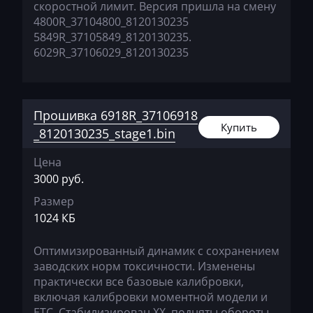
скоростной лимит. Версия пришла на смену
4800R_37104800_8120130235
International
5849R_37105849_8120130235.
Iran Khodro
6029R_37106029_8120130235
Isuzu
Iveco
Прошивка 6918R_37106918
Купить
Jac
_8120130235_stage1.bin
Jaecoo
Цена
3000 руб.
Jaguar
Размер
JCB
1024 КБ
Jeep
Оптимизированный динамик с сохранением
Jetour
заводских норм токсичности. Изменены
практически все базовые калибровки,
Jetta
включая калибровки моментной модели и
ЕТС. Стабилизирован ХХ, подняты обороты