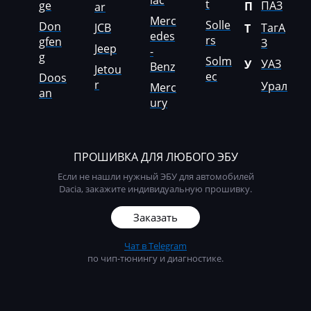
lac
t
ge
ПАЗ
П
ar
Merc
УАЗ
Solle
Don
JCB
ТагА
Т
edes
rs
gfen
З
Jeep
Урал
-
g
Solm
УАЗ
У
Benz
Jetou
ec
Doos
r
Урал
Merc
an
ury
ПРОШИВКА ДЛЯ ЛЮБОГО ЭБУ
Если не нашли нужный ЭБУ для автомобилей
Dacia, закажите индивидуальную прошивку.
Заказать
Чат в Telegram
по чип-тюнингу и диагностике.