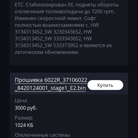
ЕТС. Стабилизирован ХХ, подняты обороты
BYD
отключения топливоподачи до 7200 rpm.
Изменен скоростной лимит. Софт
Cadillac
полностью взаимозаменяем с. HW
Camc
3134313452_SW 3230343652, HW
3134313452_SW 3333343052, HW
Case
3134313452_SW 533373952 и является их
логическим обновлением.
Caterpillar
CFMoto
Challenger
Прошивка 6022R_37106022
Купить
_8420124001_stage1_E2.bin
Changan
Цена
Changhe
3000 руб.
Chery
Размер
1024 КБ
Chevrolet
Отключенные системы
Chrysler