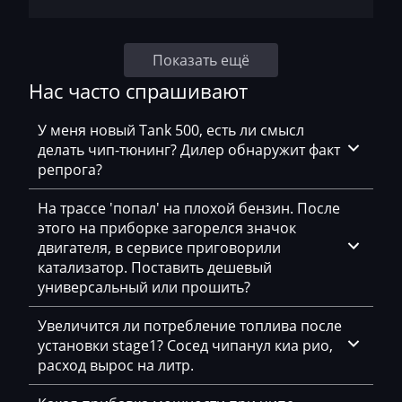
Magni
Показать ещё
Mahindra
Нас часто спрашивают
MAN
Manitou
У меня новый Tank 500, есть ли смысл
делать чип-тюнинг? Дилер обнаружит факт
Maserati
репрога?
MasseyFerguson
На трассе 'попал' на плохой бензин. После
этого на приборке загорелся значок
Maxus
двигателя, в сервисе приговорили
Mazda
катализатор. Поставить дешевый
универсальный или прошить?
McCloskey
Увеличится ли потребление топлива после
McCormick
установки stage1? Сосед чипанул киа рио,
расход вырос на литр.
Mecalac