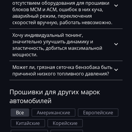
Deutz
отсутствием оборудования для прошивки
блоков MCM и ACM, ошибок в них куча,
Dewulf
аварийный режим, переключения
скоростей вручную, работать невозможно.
Dieci
Dodge
Хочу индивидуальный тюнинг,
значительно улучшить динамику и
Dongfeng
эластичность, добиться максимальной
мощности.
Doosan
Может ли, грязная сеточка бензобака быть
Doppstadt
причиной низкого топливного давления?
Dynapac
Прошивки для других марок
EcoLog
автомобилей
Eggersmann
Все
Американские
Европейские
Exeed
Китайские
Корейские
Extreme moto