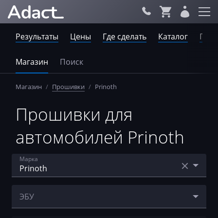
Результаты
Цены
Где сделать
Каталог
Пров
Магазин
Поиск
Магазин
/
Прошивки
/
Prinoth
Прошивки для
автомобилей Prinoth
Марка
Acura
ЭБУ
AebiSchmidt
Caterpillar A6E2