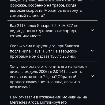
владелец. Машина все время коптит на
форсаже, особенно на трассе, когда
Citroen
высокая скорость. Может быть вернуть
сажевый на место?
Claas
Ваз 2115, блок Январь 7.2, ELM 327 не
CMI
видит данных с датчиков кислорода,
Comacchio
хотяонина месте.
Cupra
Сколько сил и крутящего, прибавится
после чипа Haval 1.5 т? На заводской
Dacia
программе он отдает 150 лс 280 нм.
Daewoo
Хочу полностью отключить егр на кайрон
DAF
дизель, модель 2006 гв 2.0 141 лс. акпп,
есть возможность? Цена? Обратный
Daihatsu
процесс включения клапана, если что,
возможен?
Dammann
Нам отказали в отключении мочевины на
Derways
Mersedes Arocs, мотивируя это