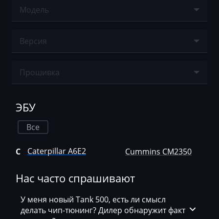
Agco
Модель
Cummins CM2350
Agrifac
Ничего не найдено
Версия
Albach
Alfa Romeo
Ничего не найдено
Прошивка
Arbos
Ничего не найдено
Artec
ЭБУ
AshokLeyland
Все
Atlas
Caterpillar A6E2
C
Cummins CM2350
Audi
Ausa
Нас часто спрашивают
AVR
У меня новый Tank 500, есть ли смысл
BAIC
делать чип-тюнинг? Дилер обнаружит факт