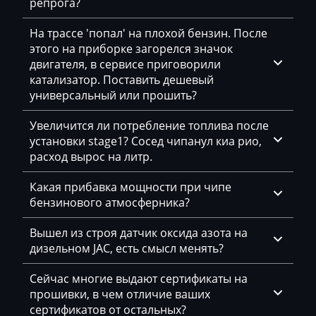
репрога?
Bajaj
На трассе 'попал' на плохой бензин. После
Basak
этого на приборке загорелся значок
двигателя, в сервисе приговорили
Bauer
катализатор. Поставить дешевый
BAW
универсальный или прошить?
Belgee
Увеличится ли потребление топлива после
установки stage1? Сосед чипанул киа рио,
Bell
расход вырос на литр.
Bentley
Какая прибавка мощности при чипе
BMW
бензинового атмосферника?
BobCat
Вышел из строя датчик оксида азота на
дизельном JAC, есть смысл менять?
Bomag
Сейчас многие выдают сертификаты на
Brilliance
прошивки, в чем отличие ваших
Buhler
сертификатов от остальных?