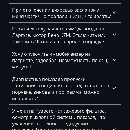
BYD
При отключении вихревых заслонок у
меня частично пропали 'низы', что делать?
Cadillac
Горит чек коду заднего лямбда зонда на
Camc
Ларгусе, мотор Рено К7М. Отключить или
Case
заменить? Катализатор вроде в порядке.
Caterpillar
Хочу отключить иммобилайзер на
патриоте, задолбал. Возможность, плюсы,
CFMoto
минусы?
Challenger
Диагностика показала пропуски
Changan
зажигания, специалист сказал, что мотор в
порядке, виновата программа, можно
Changhe
исправить?
Chery
У меня на Туареге нет сажевого фильтра,
осмотр выхлопной системы показал, что
Chevrolet
удаление выполнил предыдущий
Chrysler