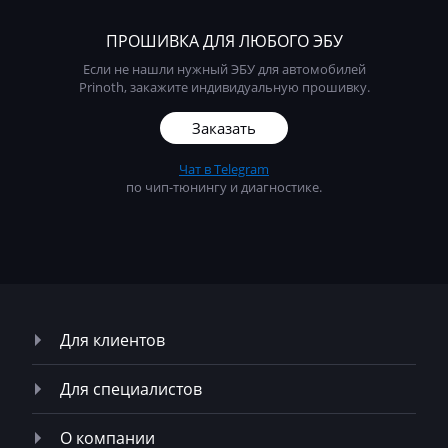
Liebherr
ПРОШИВКА ДЛЯ ЛЮБОГО ЭБУ
Lifan
Если не нашли нужный ЭБУ для автомобилей
Prinoth, закажите индивидуальную прошивку.
Lincoln
Заказать
Linde
Чат в Telegram
Linder
по чип-тюнингу и диагностике.
LinkBelt
LiuGong
Logset
LS
Для клиентов
Luxgen
Для специалистов
Mack
О компании
Madill