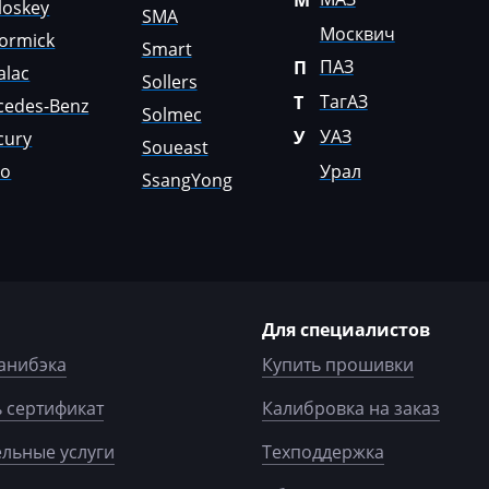
М
loskey
SMA
Москвич
ormick
Smart
ПАЗ
П
alac
Sollers
ТагАЗ
Т
cedes-Benz
Solmec
УАЗ
У
cury
Soueast
lo
Урал
SsangYong
Для специалистов
анибэка
Купить прошивки
 сертификат
Калибровка на заказ
льные услуги
Техподдержка