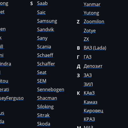
Gong
Saab
S
Yanmar
et
Saic
Yutong
Samsung
Zoomilon
Z
gen
Sandvik
Zotye
k
Sany
ZX
ll
Scania
ВАЗ (Lada)
В
ni
Schaeff
ГАЗ
Г
indra
Schaffer
Депозит
Д
N
Seat
ЗАЗ
З
itou
SEM
ЗИЛ
rati
Sennebogen
КАвЗ
К
seyFerguso
Shacman
Камаз
Siloking
Кировец
us
Sitrak
КРАЗ
da
Skoda
МАЗ