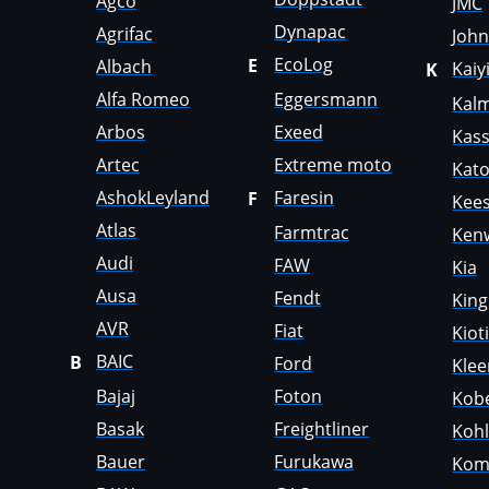
Agco
JMC
Dynapac
Claas
Agrifac
Joh
EcoLog
E
Albach
Kaiy
K
CMI
Alfa Romeo
Eggersmann
Kal
Comacchio
Arbos
Exeed
Kas
Cupra
Artec
Extreme moto
Kat
AshokLeyland
Faresin
F
Dacia
Kees
Atlas
Farmtrac
Ken
Daewoo
Audi
FAW
Kia
DAF
Ausa
Fendt
Kin
Daihatsu
AVR
Fiat
Kiot
BAIC
B
Ford
Dammann
Kle
Bajaj
Foton
Kob
Derways
Basak
Freightliner
Kohl
Deutz
Bauer
Furukawa
Kom