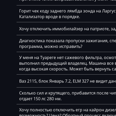
Basak
Горит чек коду заднего лямбда зонда на Ларгу
Bauer
Катализатор вроде в порядке.
BAW
Хочу отключить иммобилайзер на патриоте, за
Belgee
Диагностика показала пропуски зажигания, спе
Bell
программа, можно исправить?
Bentley
У меня на Туареге нет сажевого фильтра, осмо
BMW
выполнил предыдущий владелец. Машина все вр
когда высокая скорость. Может быть вернуть с
BobCat
Ваз 2115, блок Январь 7.2, ELM 327 не видит да
Bomag
Brilliance
Сколько сил и крутящего, прибавится после чип
отдает 150 лс 280 нм.
Buhler
Хочу полностью отключить егр на кайрон дизель,
BYD
возможность? Цена? Обратный процесс включе