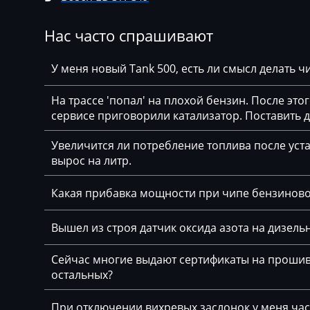
Agrifac
Albach
Нас часто спрашивают
Alfa Romeo
У меня новый Tank 500, есть ли смысл делать 
Arbos
На трассе 'попал' на плохой бензин. После это
Artec
сервисе приговорили катализатор. Поставить
AshokLeyland
Увеличится ли потребление топлива после уста
вырос на литр.
Atlas
Audi
Какая прибавка мощности при чипе бензинов
Ausa
Вышел из строя датчик оксида азота на дизельн
AVR
Сейчас многие выдают сертификаты на прошивк
BAIC
остальных?
Bajaj
При отключении вихревых заслонок у меня част