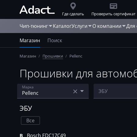
Где сделать
Проверить сертификат
Чип-тюнинг
Каталог
Услуги
О компании
Для
Магазин
Поиск
Магазин
/
Прошивки
/
Pellenc
Прошивки для автомоб
Марка
ЭБУ
Acura
Bosch EDC17C4
ЭБУ
AebiSchmidt
Caterpillar A5X1
Все
Agco
Bosch EDC17C49
B