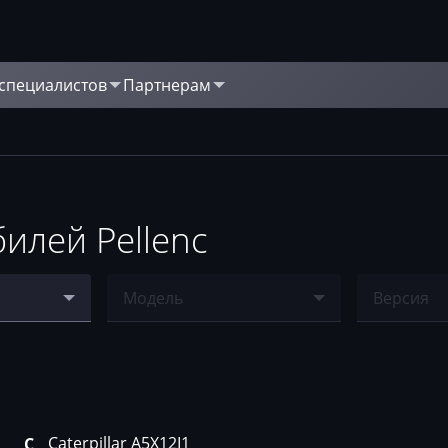
 специалистов
Партнерам
илей Pellenc
Модель
Версия
9
Ничего не найдено
Ничего н
2I1
Caterpillar A5X12I1
C