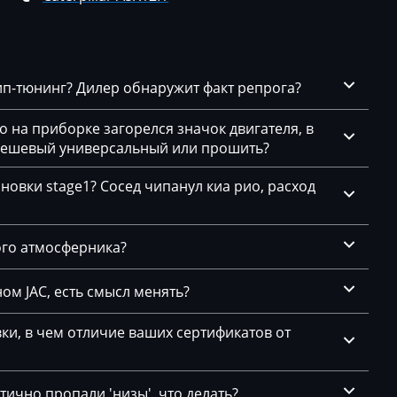
чип-тюнинг? Дилер обнаружит факт репрога?
го на приборке загорелся значок двигателя, в
 дешевый универсальный или прошить?
новки stage1? Сосед чипанул киа рио, расход
ого атмосферника?
ом JAC, есть смысл менять?
и, в чем отличие ваших сертификатов от
ично пропали 'низы', что делать?