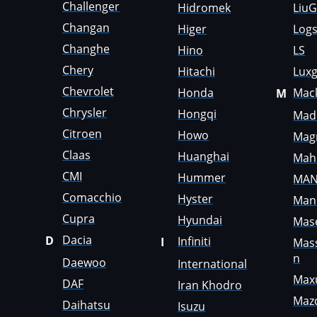
Farmtrac
Challenger
Hidromek
Liu
Changan
Higer
Logs
FAW
Changhe
Hino
LS
Fendt
Chery
Hitachi
Lux
Fiat
Chevrolet
Honda
Mac
M
Chrysler
Ford
Hongqi
Madi
Citroen
Howo
Mag
Foton
Claas
Huanghai
Mah
Freightliner
CMI
Hummer
MA
Furukawa
Comacchio
Hyster
Man
Cupra
Hyundai
GAC
Mase
Dacia
D
Infiniti
I
Mas
Geely
n
Daewoo
International
Gehl
Max
DAF
Iran Khodro
Maz
Genie
Daihatsu
Isuzu