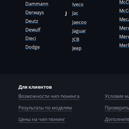
McC
Dammann
Iveco
Genset
McC
Derways
Jac
J
GMC
Mec
Deutz
Jaecoo
Great Wall
Mer
Dewulf
Jaguar
Mer
Grove
Dieci
JCB
Mer
Dodge
Jeep
Groz
Hafei
Haima
Hamm
Для клиентов
Hatz
Возможности чип-тюнинга
Условия м
Haval
Результаты по моделям
Проверить
Hawtai
Цены на чип-тюнинг
Дополните
Hidromek