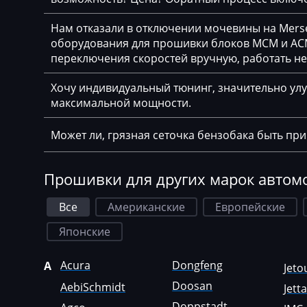
Cadillac
Нам отказали в отключении мочевины на Merse
Camc
оборудования для прошивки блоков MCM и ACM
переключения скоростей вручную, работать н
Case
Хочу индивидуальный тюнинг, значительно улу
Caterpillar
максимальной мощности.
CFMoto
Может ли, грязная сеточка бензобака быть пр
Challenger
Changan
Прошивки для других марок автом
Changhe
Все
Американские
Европейские
Chery
Японские
Chevrolet
Acura
Dongfeng
A
Jeto
Chrysler
Doosan
AebiSchmidt
Jett
Citroen
Doppstadt