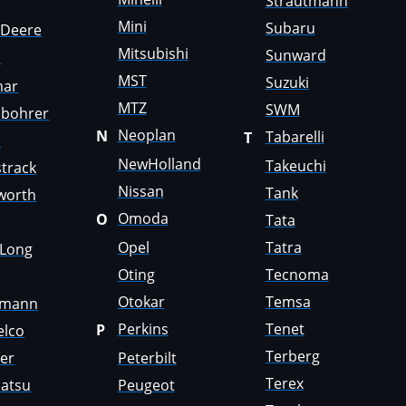
Strautmann
Mini
Subaru
nDeere
Mitsubishi
Sunward
i
MST
Suzuki
mar
MTZ
SWM
sbohrer
Neoplan
N
Tabarelli
T
o
NewHolland
Takeuchi
track
Nissan
Tank
worth
Omoda
O
Tata
Opel
Tatra
gLong
Oting
Tecnoma
i
Otokar
Temsa
emann
Perkins
Tenet
P
elco
Terberg
er
Peterbilt
Terex
atsu
Peugeot