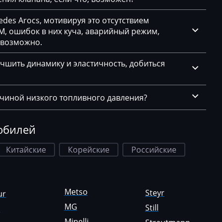
des Arocs, мотивируя это отсутствием
, ошибок в них куча, аварийный режим,
евозможно.
чшить динамику и эластичность, добиться
ичиной низкого топливного давления?
обилей
Китайские
Корейские
Российские
Metso
Steyr
ur
MG
Still
a
Minelli