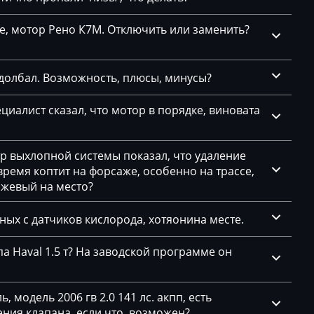
се, мотор Рено К7М. Отключить или заменить?
долбал. Возможность, плюсы, минусы?
циалист сказал, что мотор в порядке, виновата
тр выхлопной системы показал, что удаление
емя коптит на форсаже, особенно на трассе,
ажевый на место?
нных с датчиков кислорода, хотяонина месте.
а Haval 1.5 т? На заводской программе он
 модель 2006 гв 2.0 141 лс. акпп, есть
ния клапана, если что, возможен?