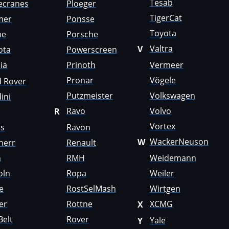
Tesab
ecranes
Ploeger
TigerCat
mer
Ponsse
Toyota
ne
Porsche
Valtra
V
ota
Powerscreen
ia
Prinoth
Vermeer
Pronar
Vögele
d Rover
Putzmeister
Volkswagen
ini
Ravo
Volvo
R
Vortex
us
Ravon
WackerNeuson
W
herr
Renault
n
RMH
Weidemann
oln
Ropa
Weiler
e
RostSelMash
Wirtgen
er
Rottne
XCMG
X
Belt
Rover
Yale
Y