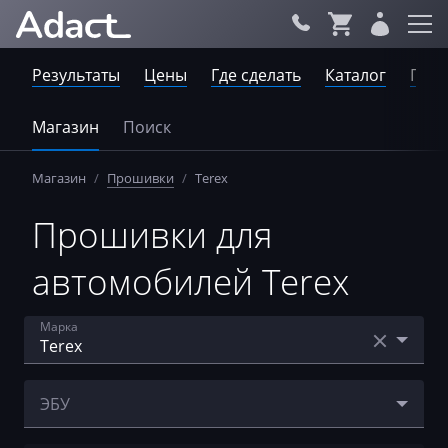
Результаты
Цены
Где сделать
Каталог
Пров
Магазин
Поиск
Магазин
/
Прошивки
/
Terex
Прошивки для
автомобилей Terex
Марка
Acura
ЭБУ
AebiSchmidt
Bosch EDC17CV52