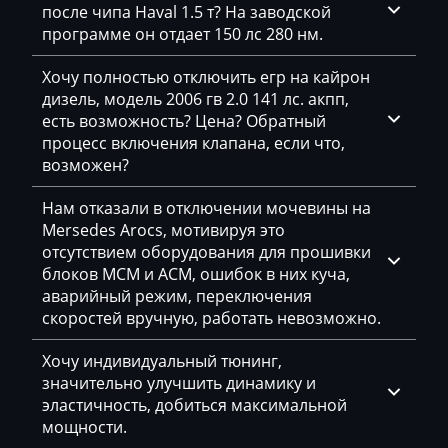
Deutz
после чипа Haval 1.5 т? На заводской
программе он отдает 150 лс 280 нм.
Dewulf
Хочу полностью отключить егр на кайрон
Dieci
дизель, модель 2006 гв 2.0 141 лс. акпп,
Dodge
есть возможность? Цена? Обратный
процесс включения клапана, если что,
Dongfeng
возможен?
Doosan
Нам отказали в отключении мочевины на
Mersedes Arocs, мотивируя это
Doppstadt
отсутствием оборудования для прошивки
Dynapac
блоков MCM и ACM, ошибок в них куча,
аварийный режим, переключения
EcoLog
скоростей вручную, работать невозможно.
Eggersmann
Хочу индивидуальный тюнинг,
значительно улучшить динамику и
Exeed
эластичность, добиться максимальной
Extreme moto
мощности.