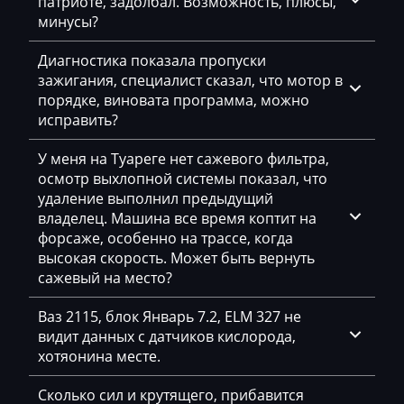
патриоте, задолбал. Возможность, плюсы,
минусы?
Citroen
Диагностика показала пропуски
Claas
зажигания, специалист сказал, что мотор в
CMI
порядке, виновата программа, можно
исправить?
Comacchio
У меня на Туареге нет сажевого фильтра,
Cupra
осмотр выхлопной системы показал, что
удаление выполнил предыдущий
Dacia
владелец. Машина все время коптит на
Daewoo
форсаже, особенно на трассе, когда
высокая скорость. Может быть вернуть
DAF
сажевый на место?
Daihatsu
Ваз 2115, блок Январь 7.2, ELM 327 не
видит данных с датчиков кислорода,
Dammann
хотяонина месте.
Derways
Сколько сил и крутящего, прибавится