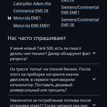
EMS E8
Siemens/Continental EMS E8
Caterpillar Adem A5x
Bajaj
Siemens/Continental
Siemens/Continental EMS EME1
Continental EMS S8
EMS EME1
Basak
Motorola EME1
M
Siemens/Continental
Siemens/Continental EMS S8
Bauer
EMS S8
Motorola EMS EMD1
BAW
Нас часто спрашивают
Belgee
У меня новый Tank 500, есть ли смысл
Bell
делать чип-тюнинг? Дилер обнаружит факт
репрога?
Bentley
BMW
На трассе 'попал' на плохой бензин. После
этого на приборке загорелся значок
BobCat
двигателя, в сервисе приговорили
катализатор. Поставить дешевый
Bomag
универсальный или прошить?
Brilliance
Увеличится ли потребление топлива после
Buhler
установки stage1? Сосед чипанул киа рио,