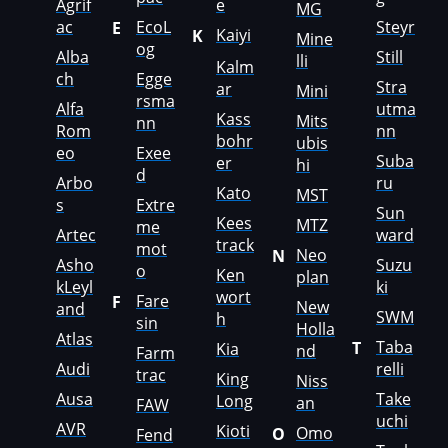
Agrif
e
MG
Genie
ac
EcoL
Steyr
E
Kaiyi
K
Mine
og
Alba
Still
Genset
lli
Kalm
ch
Egge
Stra
ar
Mini
GMC
rsma
Alfa
utma
Kass
Mits
nn
Rom
nn
Great Wall
bohr
ubis
eo
Exee
Suba
er
hi
Grove
d
Arbo
ru
Kato
MST
s
Extre
Groz
Sun
Kees
MTZ
me
Artec
ward
track
Hafei
mot
Neo
N
Asho
Suzu
o
Ken
plan
Haima
kLeyl
ki
wort
Fare
F
New
and
SWM
h
sin
Hamm
Holla
Atlas
Taba
T
Kia
nd
Farm
Hatz
Audi
relli
trac
King
Niss
Ausa
Take
Haval
Long
an
FAW
uchi
AVR
Kioti
Omo
O
Fend
Hawtai