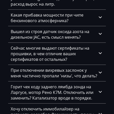
расход вырос на литр.
BYD
Какая прибавка мощности при чипе
Cadillac
бензинового атмосферника?
Camc
Вышел из строя датчик оксида азота на
Case
дизельном JAC, есть смысл менять?
Caterpillar
Сейчас многие выдают сертификаты на
прошивки, в чем отличие ваших
CFMoto
сертификатов от остальных?
Challenger
При отключении вихревых заслонок у
Changan
меня частично пропали 'низы', что делать?
Changhe
Горит чек коду заднего лямбда зонда на
Ларгусе, мотор Рено К7М. Отключить или
Chery
заменить? Катализатор вроде в порядке.
Chevrolet
Хочу отключить иммобилайзер на
Chrysler