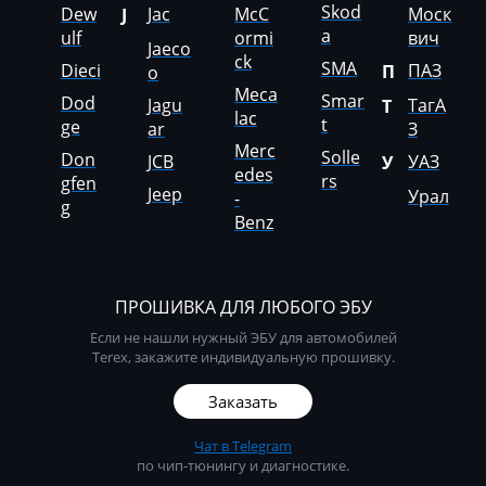
Skod
Dew
Jac
McC
Моск
J
Liebherr
a
ulf
ormi
вич
Jaeco
ck
Lifan
SMA
Dieci
ПАЗ
П
o
Meca
Smar
Dod
Jagu
ТагА
Т
Lincoln
lac
t
ge
ar
З
Linde
Merc
Solle
Don
JCB
УАЗ
У
edes
rs
gfen
Linder
Jeep
Урал
-
g
Benz
LinkBelt
LiuGong
ПРОШИВКА ДЛЯ ЛЮБОГО ЭБУ
Logset
Если не нашли нужный ЭБУ для автомобилей
LS
Terex, закажите индивидуальную прошивку.
Luxgen
Заказать
Mack
Чат в Telegram
по чип-тюнингу и диагностике.
Madill