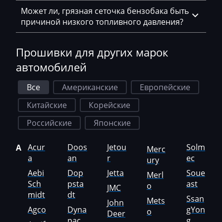
Faresin
Может ли, грязная сеточка бензобака быть
причиной низкого топливного давления?
Farmtrac
FAW
Прошивки для других марок
Fendt
автомобилей
Fiat
Все
Американские
Европейские
Ford
Китайские
Корейские
Foton
Российские
Японские
Freightliner
Acur
Doos
Jetou
Solm
A
Merc
Furukawa
a
an
r
ec
ury
Aebi
Dop
Jetta
Soue
Merl
GAC
Sch
psta
ast
o
JMC
Geely
midt
dt
Ssan
Mets
John
Agco
Dyna
gYon
o
Gehl
Deer
pac
g