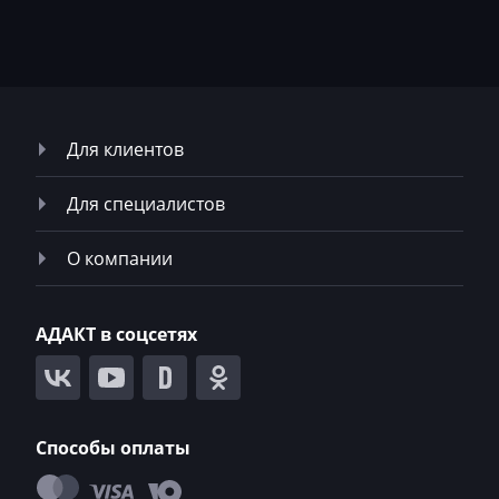
Magni
Mahindra
MAN
Для клиентов
Manitou
Maserati
Для специалистов
MasseyFerguson
О компании
Maxus
Mazda
АДАКТ в соцсетях
McCloskey
McCormick
Способы оплаты
Mecalac