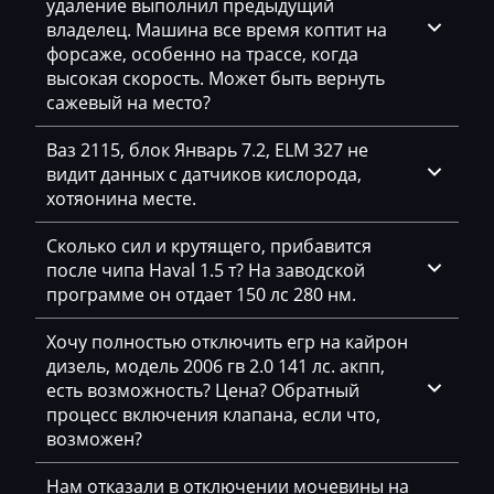
удаление выполнил предыдущий
владелец. Машина все время коптит на
Citroen
форсаже, особенно на трассе, когда
высокая скорость. Может быть вернуть
Claas
сажевый на место?
CMI
Ваз 2115, блок Январь 7.2, ELM 327 не
Comacchio
видит данных с датчиков кислорода,
хотяонина месте.
Cupra
Сколько сил и крутящего, прибавится
Dacia
после чипа Haval 1.5 т? На заводской
Daewoo
программе он отдает 150 лс 280 нм.
DAF
Хочу полностью отключить егр на кайрон
дизель, модель 2006 гв 2.0 141 лс. акпп,
Daihatsu
есть возможность? Цена? Обратный
процесс включения клапана, если что,
Dammann
возможен?
Derways
Нам отказали в отключении мочевины на