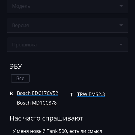
Agco
Модель
Bosch MD1CC878
Agrifac
Ничего не найдено
TRW EMS2.3
Версия
Albach
Alfa Romeo
Ничего не найдено
Прошивка
Arbos
Ничего не найдено
Artec
ЭБУ
AshokLeyland
Все
Atlas
Bosch EDC17CV52
B
TRW EMS2.3
T
Audi
Bosch MD1CC878
Ausa
Нас часто спрашивают
AVR
BAIC
У меня новый Tank 500, есть ли смысл