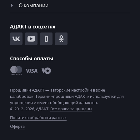
О компании
Magni
Mahindra
АДАКТ в соцсетях
MAN
Manitou
Maserati
Способы оплаты
MasseyFerguson
Maxus
Mazda
McCloskey
© 2012–2026, АДАКТ.
Все права защищены
McCormick
Политика обработки данных
Оферта
Mecalac