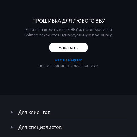
Liebherr
Lifan
ПРОШИВКА ДЛЯ ЛЮБОГО ЭБУ
Если не нашли нужный ЭБУ для автомобилей
Lincoln
Solmec, закажите индивидуальную прошивку.
Linde
Заказать
Linder
Чат в Telegram
LinkBelt
по чип-тюнингу и диагностике.
LiuGong
Logset
LS
Luxgen
Для клиентов
Mack
Для специалистов
Madill