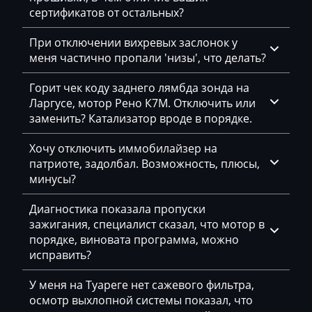
сертификатов от остальных?
BYD
При отключении вихревых заслонок у
Cadillac
меня частично пропали 'низы', что делать?
Camc
Горит чек коду заднего лямбда зонда на
Case
Ларгусе, мотор Рено К7М. Отключить или
заменить? Катализатор вроде в порядке.
Caterpillar
Хочу отключить иммобилайзер на
CFMoto
патриоте, задолбал. Возможность, плюсы,
Challenger
минусы?
Changan
Диагностика показала пропуски
зажигания, специалист сказал, что мотор в
Changhe
порядке, виновата программа, можно
исправить?
Chery
Chevrolet
У меня на Туареге нет сажевого фильтра,
осмотр выхлопной системы показал, что
Chrysler