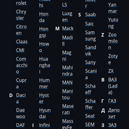
JMC
rolet
LS
Yan
hi
r
mar
Chry
JohnDeere
Luxg
Hon
Saab
S
sler
en
Yuto
da
Saic
Kaiyi
ng
Citro
Mack
M
Hon
Sam
en
Zoo
Kalmar
Z
gqi
Madi
sung
milo
Claas
How
ll
Kassbohrer
Sand
n
CMI
o
Mag
vik
Zoty
Kato
Com
Hua
ni
Sany
e
acchi
ngha
Mahi
Keestrack
Scani
ZX
o
i
ndra
a
Kenworth
ВАЗ
В
Cupr
Hum
MAN
Scha
(Lad
a
mer
Kia
Mani
eff
a)
Daci
Hyst
D
tou
KingLong
Scha
ГАЗ
Г
a
er
Mase
ffer
Dae
Hyun
Депо
Д
Kioti
rati
Seat
woo
dai
зит
Mass
Kleemann
SEM
DAF
Infini
ЗАЗ
I
З
eyFe