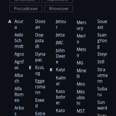
Faresin
Российские
Японские
Farmtrac
Acur
Doos
Jetou
Soue
A
Merc
FAW
a
an
r
ast
ury
Fendt
Aebi
Dop
Jetta
Ssan
Merl
Sch
psta
gYon
o
JMC
Fiat
midt
dt
g
Mets
John
Ford
Agco
Dyna
Steyr
o
Deer
pac
Agrif
e
Still
Foton
MG
ac
EcoL
E
Kaiyi
Stra
K
Mine
Freightliner
og
Alba
utma
lli
Kalm
ch
Egge
nn
Furukawa
ar
Mini
rsma
Alfa
Suba
Kass
Mits
GAC
nn
Rom
ru
bohr
ubis
eo
Exee
Geely
Sun
er
hi
d
Arbo
ward
Kato
MST
Gehl
s
Extre
Suzu