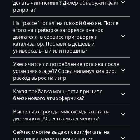
делать чип-тюнинг? Дилер обнаружит факт
Bajaj
репрога?
Basak
На трассе 'попал' на плохой бензин. После
Bauer
этого на приборке загорелся значок
двигателя, в сервисе приговорили
BAW
катализатор. Поставить дешевый
универсальный или прошить?
Belgee
Увеличится ли потребление топлива после
Bell
установки stage1? Сосед чипанул киа рио,
Bentley
расход вырос на литр.
BMW
Какая прибавка мощности при чипе
бензинового атмосферника?
BobCat
Вышел из строя датчик оксида азота на
Bomag
дизельном JAC, есть смысл менять?
Brilliance
Сейчас многие выдают сертификаты на
Buhler
прошивки, в чем отличие ваших