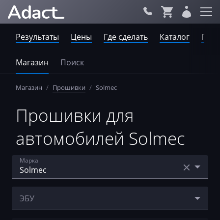
Результаты
Цены
Где сделать
Каталог
Пров
Магазин
Поиск
Магазин
/
Прошивки
/
Solmec
Прошивки для
автомобилей Solmec
Марка
Acura
ЭБУ
AebiSchmidt
Bosch EDC17CV52