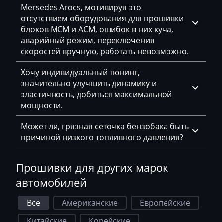
Deutz
Mersedes Arocs, мотивируя это
отсутствием оборудования для прошивки
Dewulf
блоков MCM и ACM, ошибок в них куча,
Dieci
аварийный режим, переключения
скоростей вручную, работать невозможно.
Dodge
Хочу индивидуальный тюнинг,
Dongfeng
значительно улучшить динамику и
эластичность, добиться максимальной
Doosan
мощности.
Doppstadt
Может ли, грязная сеточка бензобака быть
Dynapac
причиной низкого топливного давления?
EcoLog
Прошивки для других марок
Eggersmann
автомобилей
Exeed
Все
Американские
Европейские
Extreme moto
Китайские
Корейские