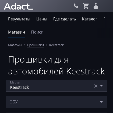
Результаты
Цены
Где сделать
Каталог
Пров
Магазин
Поиск
Магазин
/
Прошивки
/
Keestrack
Прошивки для
автомобилей Keestrack
Марка
Acura
ЭБУ
AebiSchmidt
Bosch EDC17CV52