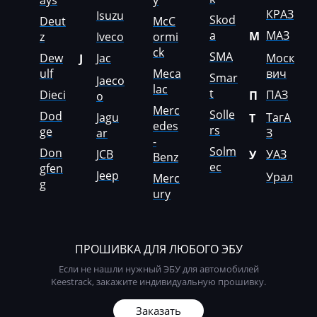
ays
y
КРАЗ
Isuzu
Liebherr
Skod
Deut
McC
a
МАЗ
М
z
Iveco
ormi
Lifan
ck
SMA
Dew
Jac
Моск
J
Lincoln
ulf
Meca
вич
Smar
Jaeco
lac
t
Dieci
ПАЗ
П
o
Linde
Merc
Solle
Dod
Jagu
ТагА
Т
Linder
edes
rs
ge
ar
З
-
LinkBelt
Solm
Don
JCB
УАЗ
У
Benz
ec
gfen
Jeep
Урал
LiuGong
Merc
g
ury
Logset
LS
ПРОШИВКА ДЛЯ ЛЮБОГО ЭБУ
Luxgen
Если не нашли нужный ЭБУ для автомобилей
Keestrack, закажите индивидуальную прошивку.
Mack
Заказать
Madill