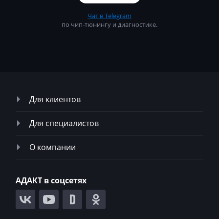
Magni
Чат в Telegram
по чип-тюнингу и диагностике.
Mahindra
MAN
Manitou
Maserati
Для клиентов
MasseyFerguson
Для специалистов
Maxus
Mazda
О компании
McCloskey
АДАКТ в соцсетях
McCormick
Mecalac