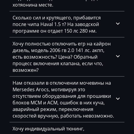
Deutz
хотяонина месте.
Dewulf
Сколько сил и крутящего, прибавится
Dieci
после чипа Haval 1.5 т? На заводской
программе он отдает 150 лс 280 нм.
Dodge
Хочу полностью отключить егр на кайрон
Dongfeng
дизель, модель 2006 гв 2.0 141 лс. акпп,
есть возможность? Цена? Обратный
Doosan
процесс включения клапана, если что,
Doppstadt
возможен?
Dynapac
Нам отказали в отключении мочевины на
Mersedes Arocs, мотивируя это
EcoLog
отсутствием оборудования для прошивки
блоков MCM и ACM, ошибок в них куча,
Eggersmann
аварийный режим, переключения
Exeed
скоростей вручную, работать невозможно.
Extreme moto
Хочу индивидуальный тюнинг,