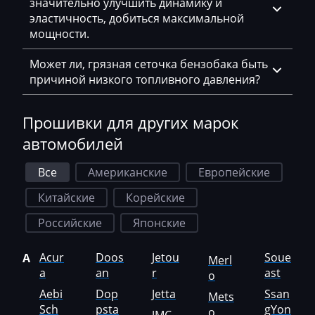
значительно улучшить динамику и
Faresin
эластичность, добиться максимальной
мощности.
Farmtrac
FAW
Может ли, грязная сеточка бензобака быть
причиной низкого топливного давления?
Fendt
Fiat
Прошивки для других марок
автомобилей
Ford
Foton
Все
Американские
Европейские
Freightliner
Китайские
Корейские
Furukawa
Российские
Японские
GAC
Acur
Doos
Jetou
Soue
A
Merl
a
an
r
ast
o
Geely
Aebi
Dop
Jetta
Ssan
Mets
Gehl
Sch
psta
gYon
o