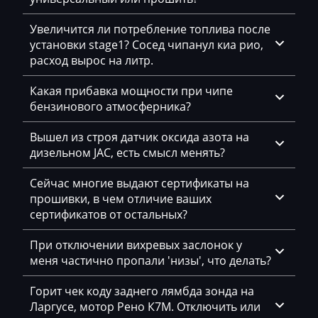
BYD
Увеличится ли потребление топлива после
установки stage1? Сосед чипанул киа рио,
Cadillac
расход вырос на литр.
Camc
Какая прибавка мощности при чипе
Case
бензинового атмосферника?
Caterpillar
Вышел из строя датчик оксида азота на
дизельном JAC, есть смысл менять?
CFMoto
Challenger
Сейчас многие выдают сертификаты на
прошивки, в чем отличие ваших
Changan
сертификатов от остальных?
Changhe
При отключении вихревых заслонок у
меня частично пропали 'низы', что делать?
Chery
Chevrolet
Горит чек коду заднего лямбда зонда на
Ларгусе, мотор Рено К7М. Отключить или
Chrysler