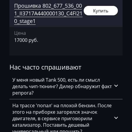
Прошивка 802_677_536_00
Bajaj
Купить
1_II3717A440000130_C4FI21
Basak
0_stage1
Bauer
Цена
BAW
17000 руб.
Belgee
Bell
Нас часто спрашивают
Bentley
У меня новый Tank 500, есть ли смысл
BMW
делать чип-тюнинг? Дилер обнаружит факт
репрога?
BobCat
На трассе 'попал' на плохой бензин. После
Bomag
этого на приборке загорелся значок
Brilliance
двигателя, в сервисе приговорили
катализатор. Поставить дешевый
Buhler
универсальный или прошить?