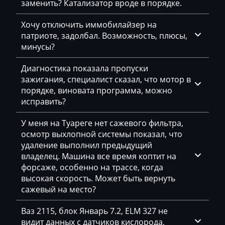
заменить? Катализатор вроде в порядке.
Citroen
Хочу отключить иммобилайзер на
патриоте, задолбал. Возможность, плюсы,
Claas
минусы?
CMI
Диагностика показала пропуски
Comacchio
зажигания, специалист сказал, что мотор в
порядке, виновата программа, можно
Cupra
исправить?
Dacia
У меня на Туареге нет сажевого фильтра,
Daewoo
осмотр выхлопной системы показал, что
удаление выполнил предыдущий
DAF
владелец. Машина все время коптит на
форсаже, особенно на трассе, когда
Daihatsu
высокая скорость. Может быть вернуть
Dammann
сажевый на место?
Derways
Ваз 2115, блок Январь 7.2, ELM 327 не
видит данных с датчиков кислорода,