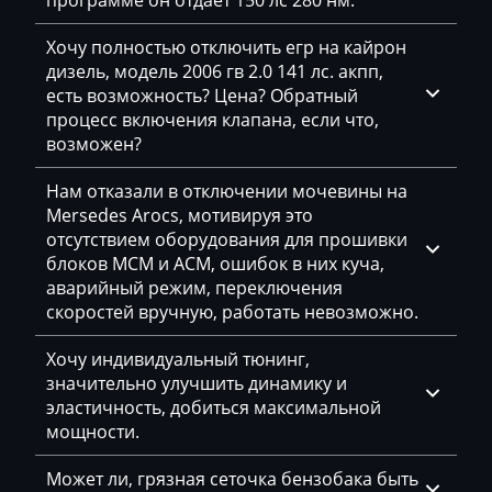
программе он отдает 150 лс 280 нм.
Hyundai
Хочу полностью отключить егр на кайрон
дизель, модель 2006 гв 2.0 141 лс. акпп,
Infiniti
есть возможность? Цена? Обратный
процесс включения клапана, если что,
International
возможен?
Iran Khodro
Нам отказали в отключении мочевины на
Isuzu
Mersedes Arocs, мотивируя это
отсутствием оборудования для прошивки
Iveco
блоков MCM и ACM, ошибок в них куча,
аварийный режим, переключения
Jac
скоростей вручную, работать невозможно.
Jaecoo
Хочу индивидуальный тюнинг,
Jaguar
значительно улучшить динамику и
эластичность, добиться максимальной
JCB
мощности.
Jeep
Может ли, грязная сеточка бензобака быть