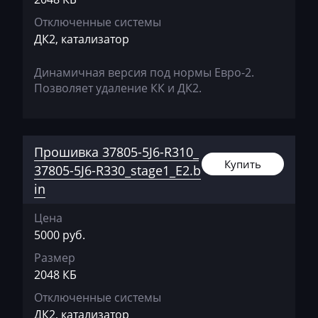
Dammann
Отключенные системы
Derways
ДК2, катализатор
Deutz
Динамичная версия под нормы Евро-2.
Dewulf
Позволяет удаление КК и ДК2.
Dieci
Dodge
Прошивка 37805-5J6-R310_
Dongfeng
Купить
37805-5J6-R330_stage1_E2.b
in
Doosan
Цена
Doppstadt
5000 руб.
Dynapac
Размер
EcoLog
2048 КБ
Отключенные системы
Eggersmann
ДК2, катализатор