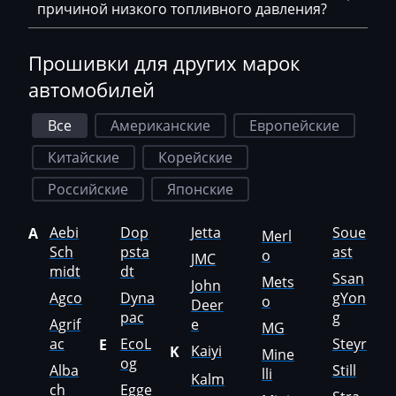
Jetour
причиной низкого топливного давления?
Jetta
Прошивки для других марок
JMC
автомобилей
JohnDeere
Все
Американские
Европейские
Kaiyi
Китайские
Корейские
Kalmar
Российские
Японские
Kassbohrer
Aebi
Dop
Jetta
Soue
A
Merl
Kato
Sch
psta
ast
o
JMC
midt
dt
Keestrack
Ssan
Mets
John
Agco
Dyna
gYon
o
Deer
Kenworth
pac
g
Agrif
e
MG
Kia
ac
EcoL
Steyr
E
Kaiyi
K
Mine
og
Alba
Still
lli
KingLong
Kalm
ch
Egge