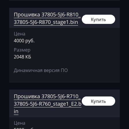
Brilliance
Прошивка 37805-5J6-R810_
Buhler
Купить
37805-5J6-R870_stage1.bin
BYD
Цена
Cadillac
4000 руб.
Размер
Camc
2048 КБ
Case
Динамичная версия ПО
Caterpillar
CFMoto
Challenger
Прошивка 37805-5J6-R710_
Купить
37805-5J6-R760_stage1_E2.b
Changan
in
Changhe
Цена
Chery