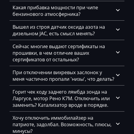
Geely
Какая прибавка мощности при чипе
бензинового атмосферника?
Gehl
Вышел из строя датчик оксида азота на
Genie
дизельном JAC, есть смысл менять?
Genset
Сейчас многие выдают сертификаты на
GMC
прошивки, в чем отличие ваших
сертификатов от остальных?
Great Wall
При отключении вихревых заслонок у
Grove
меня частично пропали 'низы', что делать?
Groz
Горит чек коду заднего лямбда зонда на
Hafei
Ларгусе, мотор Рено К7М. Отключить или
заменить? Катализатор вроде в порядке.
Haima
Хочу отключить иммобилайзер на
Hamm
патриоте, задолбал. Возможность, плюсы,
Hatz
минусы?