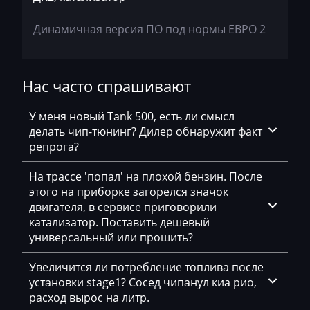
Exeed
Динамичная версия ПО под нормы ЕВРО 2
Extreme moto
Faresin
Нас часто спрашивают
Farmtrac
FAW
У меня новый Tank 500, есть ли смысл
делать чип-тюнинг? Дилер обнаружит факт
Fendt
репрога?
Fiat
На трассе 'попал' на плохой бензин. После
этого на приборке загорелся значок
Ford
двигателя, в сервисе приговорили
Foton
катализатор. Поставить дешевый
универсальный или прошить?
Freightliner
Увеличится ли потребление топлива после
Furukawa
установки stage1? Сосед чипанул киа рио,
GAC
расход вырос на литр.