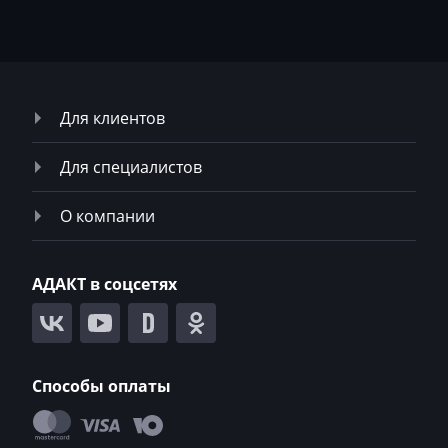
Rottne
Rover
Saab
Для клиентов
Saic
Для специалистов
Samsung
Sandvik
О компании
Sany
АДАКТ в соцсетях
Scania
Schaeff
Schaffer
Способы оплаты
Seat
SEM