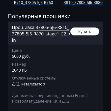
R710_37805-5J6-R760
R810_37805-5J6-R880
AVR
BAIC
Популярные прошивки
Bajaj
Прошивка 37805-5J6-R810_
Купить
Basak
37805-5J6-R870_stage1_E2.b
in
Bauer
Цена
BAW
5000 руб.
Belgee
Размер
2048 КБ
Bell
Отключенные системы
Bentley
ДК2, катализатор
BMW
Динамичная версия под нормы Евро-2.
BobCat
Позволяет удаление КК и ДК2.
Bomag