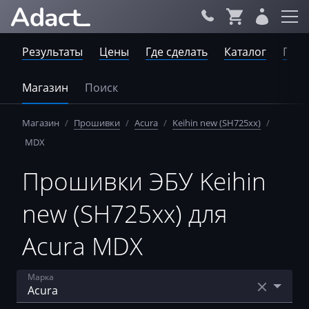
Результаты
Цены
Где сделать
Каталог
Пров
Магазин
Поиск
Магазин
/
Прошивки
/
Acura
/
Keihin new (SH725xx)
/
MDX
Прошивки ЭБУ Keihin
new (SH725xx) для
Acura MDX
Марка