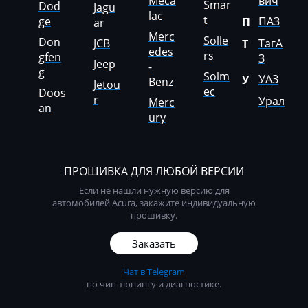
Meca
вич
Smar
Dod
Jagu
Ponsse
lac
t
ge
ПАЗ
П
ar
Merc
Porsche
Solle
Don
JCB
ТагА
Т
edes
rs
gfen
З
Powerscreen
Jeep
-
g
Solm
УАЗ
У
Benz
Jetou
Prinoth
ec
Doos
r
Урал
Merc
an
Pronar
ury
Putzmeister
Ravo
ПРОШИВКА ДЛЯ ЛЮБОЙ ВЕРСИИ
Если не нашли нужную версию для
Ravon
автомобилей Acura, закажите индивидуальную
прошивку.
Renault
Заказать
RMH
Ropa
Чат в Telegram
по чип-тюнингу и диагностике.
RostSelMash