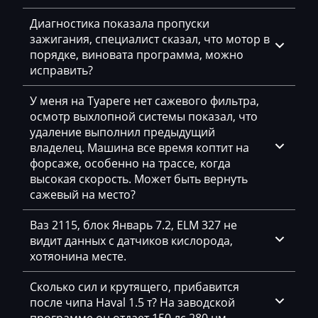
Haval
Диагностика показала пропуски
зажигания, специалист сказал, что мотор в
Hawtai
порядке, виновата программа, можно
исправить?
Hidromek
Higer
У меня на Туареге нет сажевого фильтра,
осмотр выхлопной системы показал, что
Hino
удаление выполнил предыдущий
владелец. Машина все время коптит на
Hitachi
форсаже, особенно на трассе, когда
высокая скорость. Может быть вернуть
Honda
сажевый на место?
Hongqi
Ваз 2115, блок Январь 7.2, ELM 327 не
Howo
видит данных с датчиков кислорода,
хотяонина месте.
Huanghai
Сколько сил и крутящего, прибавится
Hummer
после чипа Haval 1.5 т? На заводской
Hyster