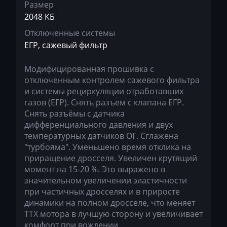
Размер
Bosch ME(D)7.1.x
Brilliance
1037502364
2048 КБ
Bosch ME7.5.x
Buhler
Отключенные системы
10SW086718
ЕГР, сажевый фильтр
Bosch MED(C)17.1-17.5.21
BYD
Bosch MED17.1.10
Модифицированная прошивка c
Cadillac
отключенным контролем сажевого фильтра
Bosch MED17.1.27
Camc
и системы рециркуляции отработавших
газов (ЕГР). Снять разъем с клапана ЕГР.
Bosch MED17.1.61
Case
Снять разъёмы с датчика
Bosch MED17.5.25
дифференциального давления и двух
Caterpillar
температурных датчиков ОГ. Сглажена
Bosch MED9.1.x
"турбояма". Уменьшено время отклика на
CFMoto
приращение дросселя. Увеличен крутящий
Bosch MED9.5.x
Challenger
момент на 15-20 %. Это выражено в
Bosch MG1CS001
значительном увеличении эластичности
Changan
при частичных дросселях и в приросте
Bosch MG1CS002
динамики на полном дросселе, что меняет
Changhe
ТТХ мотора в лучшую сторону и увеличивает
S-Tronic Siemens
Chery
комфорт при вождении.