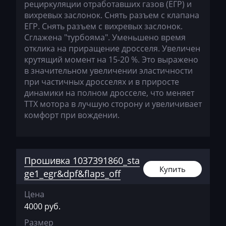
рециркуляции отработавших газов (ЕГР) и
Geely
вихревых заслонок. Снять разъем с клапана
ЕГР. Снять разъем с вихревых заслонок.
Gehl
Сглажена "турбояма". Уменьшено время
Genie
отклика на приращение дросселя. Увеличен
крутящий момент на 15-20 %. Это выражено
Genset
в значительном увеличении эластичности
при частичных дросселях и в приросте
GMC
динамики на полном дросселе, что меняет
ТТХ мотора в лучшую сторону и увеличивает
Great Wall
комфорт при вождении.
Grove
Groz
Прошивка 1037391860_sta
Hafei
Купить
ge1_egr&dpf&flaps_off
Haima
Цена
Hamm
4000 руб.
Hatz
Размер