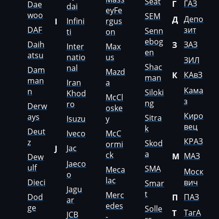
Seat
ГАЗ
Г
Dae
dai
eyFe
woo
SEM
Депо
Д
Infini
rgus
I
DAF
зит
Senn
ti
on
ebog
Daih
ЗАЗ
З
Inter
Max
en
atsu
natio
us
ЗИЛ
Shac
nal
Dam
Mazd
КАвЗ
К
man
man
Iran
a
Кама
n
Siloki
Khod
McCl
з
ng
ro
Derw
oske
Киро
ays
Sitra
Isuzu
y
вец
k
Deut
Iveco
McC
КРАЗ
z
Skod
ormi
Jac
J
a
ck
МАЗ
М
Dew
Jaeco
ulf
SMA
Meca
Моск
o
lac
Dieci
вич
Smar
Jagu
t
Merc
Dod
ПАЗ
П
ar
edes
ge
Solle
ТагА
Т
JCB
-