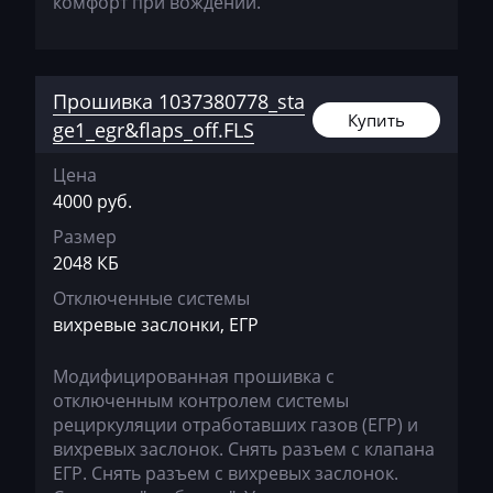
комфорт при вождении.
Hyundai
Infiniti
Прошивка 1037380778_sta
Купить
International
ge1_egr&flaps_off.FLS
Iran Khodro
Цена
4000 руб.
Isuzu
Размер
Iveco
2048 КБ
Jac
Отключенные системы
вихревые заслонки, ЕГР
Jaecoo
Jaguar
Модифицированная прошивка c
отключенным контролем системы
JCB
рециркуляции отработавших газов (ЕГР) и
вихревых заслонок. Снять разъем с клапана
Jeep
ЕГР. Снять разъем с вихревых заслонок.