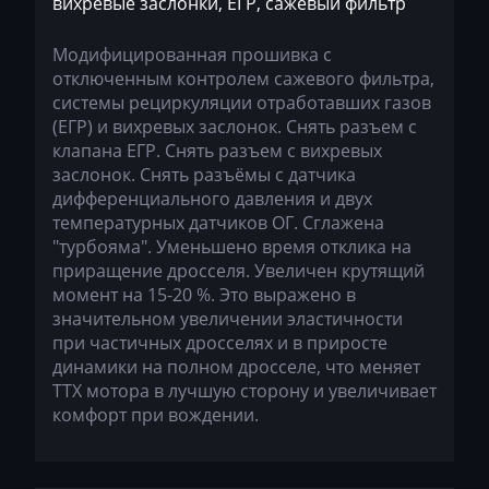
вихревые заслонки, ЕГР, сажевый фильтр
Kioti
Модифицированная прошивка c
Kleemann
отключенным контролем сажевого фильтра,
Kobelco
системы рециркуляции отработавших газов
(ЕГР) и вихревых заслонок. Снять разъем с
Kohler
клапана ЕГР. Снять разъем с вихревых
заслонок. Снять разъёмы с датчика
Komatsu
дифференциального давления и двух
Konecranes
температурных датчиков ОГ. Сглажена
"турбояма". Уменьшено время отклика на
Kramer
приращение дросселя. Увеличен крутящий
момент на 15-20 %. Это выражено в
Krone
значительном увеличении эластичности
при частичных дросселях и в приросте
Kubota
динамики на полном дросселе, что меняет
Lancia
ТТХ мотора в лучшую сторону и увеличивает
комфорт при вождении.
Land Rover
Landini