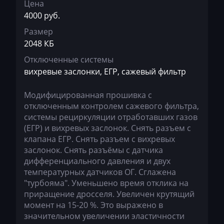
Dammann
Цена
4000 руб.
Derways
Размер
Deutz
2048 КБ
Dewulf
Отключенные системы
вихревые заслонки, ЕГР, сажевый фильтр
Dieci
Модифицированная прошивка c
Dodge
отключенным контролем сажевого фильтра,
Dongfeng
системы рециркуляции отработавших газов
(ЕГР) и вихревых заслонок. Снять разъем с
Doosan
клапана ЕГР. Снять разъем с вихревых
заслонок. Снять разъёмы с датчика
Doppstadt
дифференциального давления и двух
температурных датчиков ОГ. Сглажена
Dynapac
"турбояма". Уменьшено время отклика на
EcoLog
приращение дросселя. Увеличен крутящий
момент на 15-20 %. Это выражено в
Eggersmann
значительном увеличении эластичности