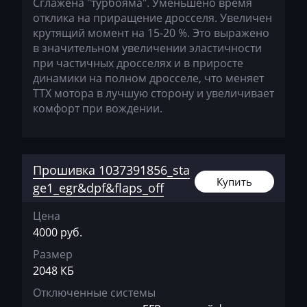
Сглажена "турбояма". Уменьшено время
Jetour
отклика на приращение дросселя. Увеличен
Jetta
крутящий момент на 15-20 %. Это выражено
в значительном увеличении эластичности
JMC
при частичных дросселях и в приросте
динамики на полном дросселе, что меняет
JohnDeere
ТТХ мотора в лучшую сторону и увеличивает
Kaiyi
комфорт при вождении.
Kalmar
Kassbohrer
Прошивка 1037391856_sta
Купить
Kato
ge1_egr&dpf&flaps_off
Keestrack
Цена
4000 руб.
Kenworth
Размер
Kia
2048 КБ
KingLong
Отключенные системы