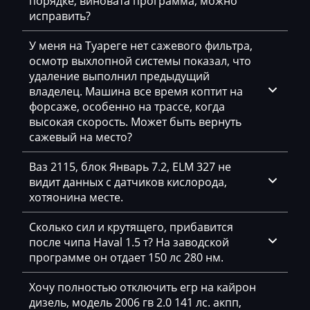
порядке, виновата программа, можно
исправить?
Rottne
Rover
У меня на Туареге нет сажевого фильтра,
осмотр выхлопной системы показал, что
Saab
удаление выполнил предыдущий
владелец. Машина все время коптит на
Saic
форсаже, особенно на трассе, когда
Samsung
высокая скорость. Может быть вернуть
сажевый на место?
Sandvik
Ваз 2115, блок Январь 7.2, ELM 327 не
Sany
видит данных с датчиков кислорода,
хотяонина месте.
Scania
Schaeff
Сколько сил и крутящего, прибавится
после чипа Haval 1.5 т? На заводской
Schaffer
программе он отдает 150 лс 280 нм.
Seat
Хочу полностью отключить егр на кайрон
дизель, модель 2006 гв 2.0 141 лс. акпп,
SEM