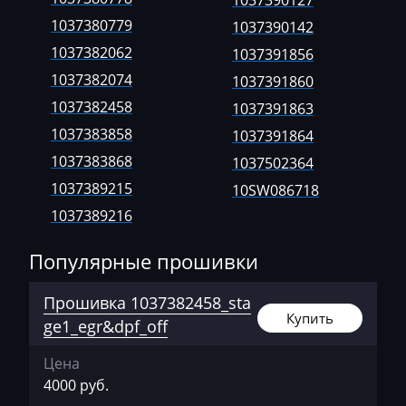
1037390127
Bosch EDC17C64
AVR
1037383858
1037380779
1037390142
Bosch EDC17C74
BAIC
1037383868
1037382062
1037391856
Bosch EDC17CP04
1037382074
1037391860
Bajaj
1037389215
1037382458
Bosch EDC17CP14
1037391863
Basak
1037389216
1037383858
1037391864
Bosch EDC17CP20
Bauer
1037389219
1037383868
1037502364
Bosch EDC17CP24
BAW
1037389215
1037389253
10SW086718
Bosch EDC17CP44
1037389216
Belgee
1037390127
Bosch EDC17CP54
Популярные прошивки
Bell
1037390142
Bosch M3.8.x (M5.9.2)
Bentley
1037391856
Прошивка 1037382458_sta
Bosch MD1CP004
Купить
ge1_egr&dpf_off
BMW
1037391860
Bosch MD1CP014
BobCat
1037391863
Цена
Bosch MD1CS004
4000 руб.
Bomag
1037391864