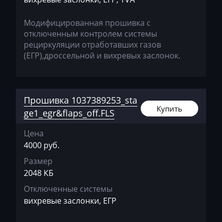
McCormick
Mecalac
Модифицированная прошивка c
отключенным контролем системы
Mercedes-Benz
рециркуляции отработавших газов
(ЕГР),дроссельной и вихревых заслонок.
Mercury
Merlo
Metso
Прошивка 1037389253_sta
Купить
ge1_egr&flaps_off.FLS
MG
Minelli
Цена
4000 руб.
Mini
Размер
Mitsubishi
2048 КБ
MST
Отключенные системы
вихревые заслонки, ЕГР
MTZ