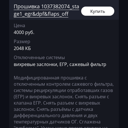
Прошивка 1037382074_sta
LDV
Купить
ge1_egr&dpf&flaps_off
Lexus
Цена
Liebherr
4000 руб.
Lifan
Размер
2048 КБ
Lincoln
Отключенные системы
Linde
вихревые заслонки, ЕГР, сажевый фильтр
Linder
Модифицированная прошивка c
LinkBelt
отключенным контролем сажевого фильтра,
системы рециркуляции отработавших газов
LiuGong
(ЕГР) и вихревых заслонок. Снять разъем с
клапана ЕГР. Снять разъем с вихревых
Logset
заслонок. Снять разъёмы с датчика
LS
дифференциального давления и двух
температурных датчиков ОГ. Сглажена
Luxgen