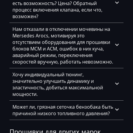
есть возможность? Цена? Обратный
Sennebogen
процесс включения клапана, если что,
возможен?
Shacman
Нам отказали в отключении мочевины на
Siloking
Mersedes Arocs, мотивируя это
отсутствием оборудования для прошивки
Sitrak
блоков MCM и ACM, ошибок в них куча,
Skoda
аварийный режим, переключения
скоростей вручную, работать невозможно.
SMA
Хочу индивидуальный тюнинг,
Smart
значительно улучшить динамику и
эластичность, добиться максимальной
Sollers
мощности.
Solmec
Может ли, грязная сеточка бензобака быть
Soueast
причиной низкого топливного давления?
SsangYong
Прошивки для других марок