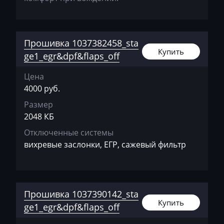
Siemens PCR2.1
Chevrolet
Siemens PPD1.1-1.5
Chrysler
Прошивка 1037382458_sta
Simos 10xx
Купить
Citroen
ge1_egr&dpf&flaps_off
Simos 12xx
Claas
Цена
Simos 16
4000 руб.
CMI
Размер
Simos 18xx
Comacchio
2048 КБ
Simos 3xx
Cupra
Отключенные системы
Simos 6xx
вихревые заслонки, ЕГР, сажевый фильтр
Dacia
Simos 7xx
Daewoo
Simos 8xx
DAF
Прошивка 1037390142_sta
Купить
ge1_egr&dpf&flaps_off
Daihatsu