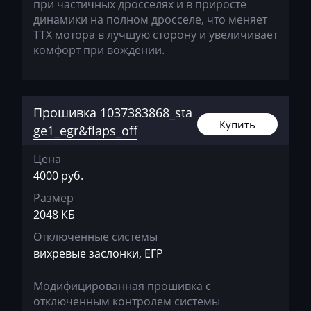
при частичных дросселях и в приросте
Exeed
динамики на полном дросселе, что меняет
Extreme moto
ТТХ мотора в лучшую сторону и увеличивает
комфорт при вождении.
Faresin
Farmtrac
Прошивка 1037383868_sta
FAW
Купить
ge1_egr&flaps_off
Fendt
Цена
Fiat
4000 руб.
Ford
Размер
2048 КБ
Foton
Отключенные системы
Freightliner
вихревые заслонки, ЕГР
Furukawa
Модифицированная прошивка c
GAC
отключенным контролем системы