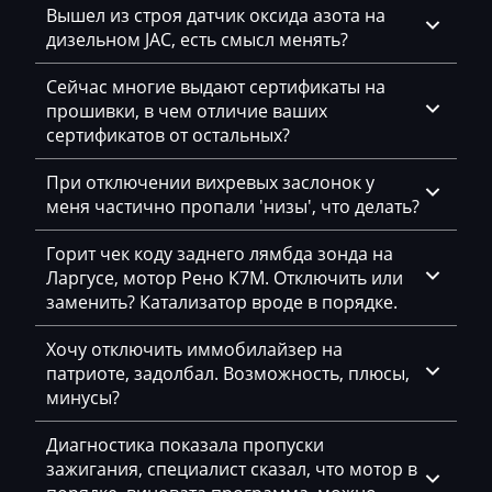
Вышел из строя датчик оксида азота на
Ponsse
дизельном JAC, есть смысл менять?
Porsche
Сейчас многие выдают сертификаты на
Powerscreen
прошивки, в чем отличие ваших
сертификатов от остальных?
Prinoth
При отключении вихревых заслонок у
Pronar
меня частично пропали 'низы', что делать?
Putzmeister
Горит чек коду заднего лямбда зонда на
Ravo
Ларгусе, мотор Рено К7М. Отключить или
заменить? Катализатор вроде в порядке.
Ravon
Хочу отключить иммобилайзер на
Renault
патриоте, задолбал. Возможность, плюсы,
RMH
минусы?
Ropa
Диагностика показала пропуски
зажигания, специалист сказал, что мотор в
RostSelMash