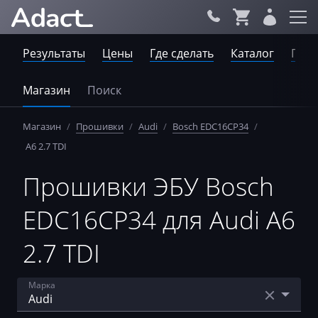
Результаты
Цены
Где сделать
Каталог
Пров
Магазин
Поиск
Магазин
/
Прошивки
/
Audi
/
Bosch EDC16CP34
/
A6 2.7 TDI
Прошивки ЭБУ Bosch
EDC16CP34 для Audi A6
2.7 TDI
Марка