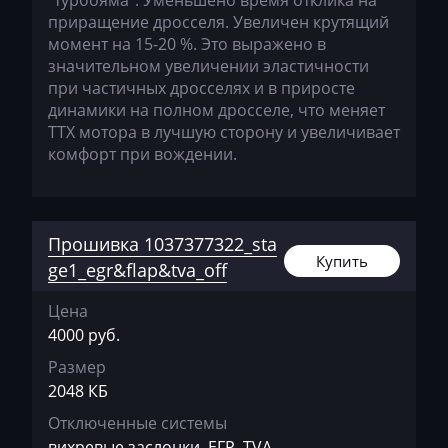
"турбояма". Уменьшено время отклика на
приращение дросселя. Увеличен крутящий
Mack
момент на 15-20 %. Это выражено в
значительном увеличении эластичности
Madill
при частичных дросселях и в приросте
Magni
динамики на полном дросселе, что меняет
ТТХ мотора в лучшую сторону и увеличивает
Mahindra
комфорт при вождении.
MAN
Manitou
Прошивка 1037377322_sta
Maserati
Купить
ge1_egr&flap&tva_off
MasseyFerguson
Цена
Maxus
4000 руб.
Размер
Mazda
2048 КБ
McCloskey
Отключенные системы
вихревые заслонки, ЕГР, TVA