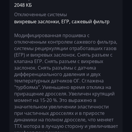
2048 КБ
Haval
Отключенные системы
Hawtai
вихревые заслонки, ЕГР, сажевый фильтр
Hidromek
Модифицированная прошивка c
Higer
отключенным контролем сажевого фильтра,
системы рециркуляции отработавших газов
Hino
(ЕГР) и вихревых заслонок. Снять разъем с
клапана ЕГР. Снять разъем с вихревых
Hitachi
заслонок. Снять разъёмы с датчика
дифференциального давления и двух
Honda
температурных датчиков ОГ. Сглажена
Hongqi
"турбояма". Уменьшено время отклика на
приращение дросселя. Увеличен крутящий
Howo
момент на 15-20 %. Это выражено в
значительном увеличении эластичности
Huanghai
при частичных дросселях и в приросте
динамики на полном дросселе, что меняет
Hummer
ТТХ мотора в лучшую сторону и увеличивает
Hyster