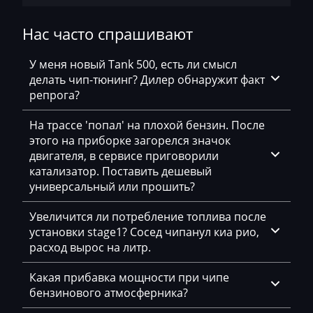
Neoplan
Нас часто спрашивают
NewHolland
Nissan
У меня новый Tank 500, есть ли смысл
делать чип-тюнинг? Дилер обнаружит факт
Omoda
репрога?
Opel
На трассе 'попал' на плохой бензин. После
Oting
этого на приборке загорелся значок
двигателя, в сервисе приговорили
Otokar
катализатор. Поставить дешевый
универсальный или прошить?
Pellenc
Увеличится ли потребление топлива после
Perkins
установки stage1? Сосед чипанул киа рио,
Peterbilt
расход вырос на литр.
Peugeot
Какая прибавка мощности при чипе
бензинового атмосферника?
Ploeger