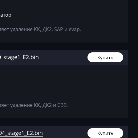
8E090951
360910
затор
8E090951
ет удаление КК, ДК2, SAP и evap.
363670
8E090951
366927
_stage1_E2.bin
Купить
8E090951
_362598
8E090951
_363669
8E090951
ет удаление КК, ДК2 и СВВ.
_363466
8E090951
_363467
4_stage1_E2.bin
Купить
8E090951