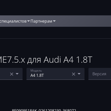
 специалистов
Партнерам
7.5.x для Audi A4 1.8T
Модель
Версия
15.5
A3 1.8
4B090601
9_352038
A3 1.8T
4B090601
A4 1.8
0_352051
8E0909518AK_0261208230_368072