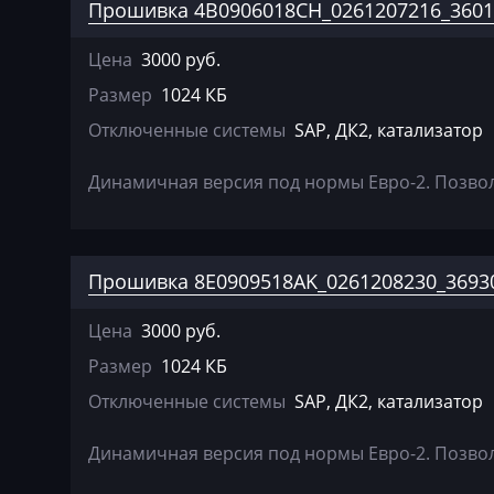
Bosch MED17.1.
Прошивка 4B0906018CH_0261207216_3601
Cadillac
Bosch MED17.1.
Цена
3000 руб.
Camc
Bosch MED17.5.
Размер
1024 КБ
Case
Отключенные системы
SAP, ДК2, катализатор
Bosch MED9.1.x
Caterpillar
Bosch MED9.5.x
Динамичная версия под нормы Евро-2. Позволя
CFMoto
Bosch MG1CS00
Challenger
Bosch MG1CS00
Changan
Прошивка 8E0909518AK_0261208230_36930
S-Tronic Siemen
Changhe
Цена
3000 руб.
Siemens PCR2.1
Chery
Размер
1024 КБ
Siemens PPD1.1-
Отключенные системы
SAP, ДК2, катализатор
Chevrolet
Simos 10xx
Chrysler
Динамичная версия под нормы Евро-2. Позволя
Simos 12xx
Citroen