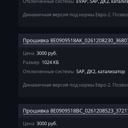
Отключенные системы
EVAP, SAP, ДК2, катали
Farmtrac
FAW
Динамичная версия под нормы Евро-2. Позволя
Fendt
Fiat
Прошивка 8E0909518AK_0261208230_36807
Ford
Цена
3000 руб.
Foton
Размер
1024 КБ
Freightliner
Отключенные системы
SAP, ДК2, катализатор
Furukawa
Динамичная версия под нормы Евро-2. Позволя
GAC
Geely
Прошивка 8E0909518BC_0261208523_37217
Gehl
Genie
Цена
3000 руб.