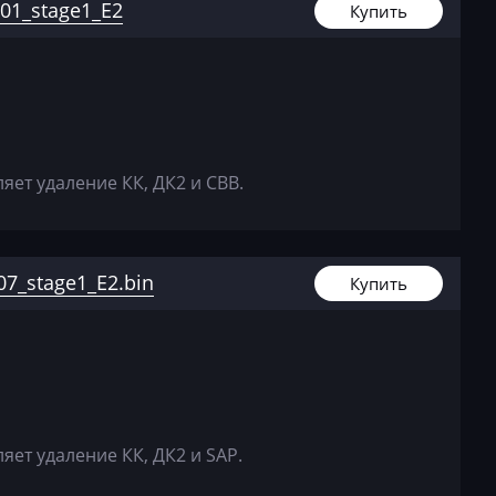
27
01_stage1_E2
Купить
8E090951
354008
61
8E090951
25
_362522
8E090951
_363025
ет удаление КК, ДК2 и СВВ.
1
8E090951
4_363497
2
7_stage1_E2.bin
Купить
8E090951
s
4_366381
8E090951
4_366494
1.5
8E090951
8_366495
ет удаление КК, ДК2 и SAP.
8E090951