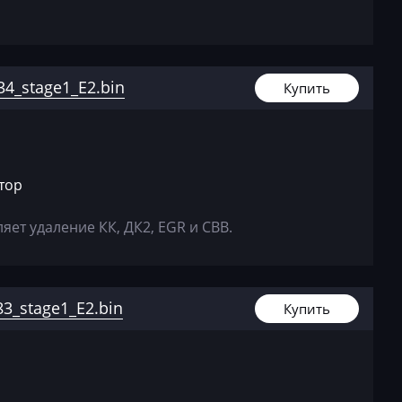
8E090951
8_369311
8E090951
4_stage1_E2.bin
Купить
9_368070
8E090951
5_368075
8E090951
атор
4_372505
ет удаление КК, ДК2, EGR и СВВ.
8E090951
4_386624
8E090951
3_stage1_E2.bin
5_372534
Купить
8E090951
1_369013
8E090951