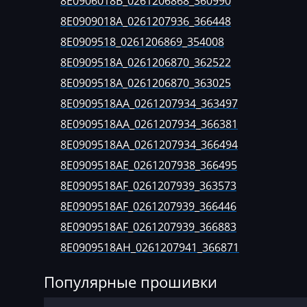
8E0906018B_0261206868_360990
Basak
Bosch EDC17CP
8E0909018A_0261207936_366448
Bauer
Bosch EDC17CP
8E0909518_0261206869_354008
BAW
8E0909518A_0261206870_362522
Bosch EDC17CP
8E0909518A_0261206870_363025
Belgee
Bosch M3.8.x (M5
8E0909518AA_0261207934_363497
Bell
Bosch MD1CP00
8E0909518AA_0261207934_366381
Bentley
Bosch MD1CP01
8E0909518AA_0261207934_366494
8E0909518AE_0261207938_366495
BMW
Bosch MD1CS00
8E0909518AF_0261207939_363573
BobCat
Bosch ME(D)7.1.
8E0909518AF_0261207939_366446
Bomag
Bosch ME7.5.x
8E0909518AF_0261207939_366883
Brilliance
Bosch MED(C)17.
8E0909518AH_0261207941_366871
17.5.21
Buhler
Популярные прошивки
Bosch MED17.1.
BYD