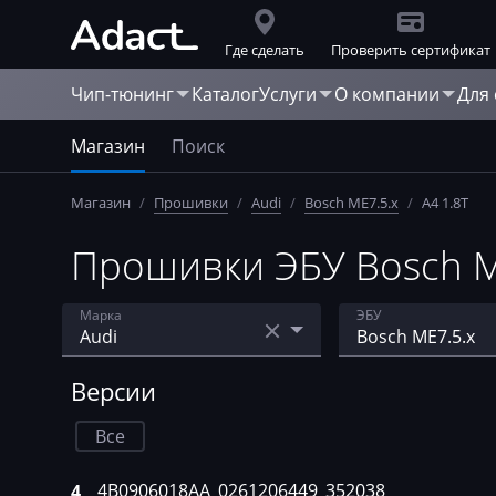
Где сделать
Проверить сертификат
Чип-тюнинг
Каталог
Услуги
О компании
Для
Магазин
Поиск
Магазин
/
Прошивки
/
Audi
/
Bosch ME7.5.x
/
A4 1.8T
Прошивки ЭБУ Bosch ME
Марка
ЭБУ
Acura
Bosch EDC MSA 
Версии
AebiSchmidt
Bosch EDC15
Все
Agco
Bosch EDC15P
4B0906018AA_0261206449_352038
4