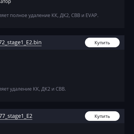
затор
_362290
ет полное удаление КК, ДК2, СВВ и EVAP.
8E090951
2_369017
8E090951
3_369355
2_stage1_E2.bin
Купить
8E090951
3_372177
8E090951
3_377622
8E090951
ет удаление КК, ДК2 и СВВ.
3_384292
8E090951
_362292
7_stage1_E2
Купить
8E090951
_362523