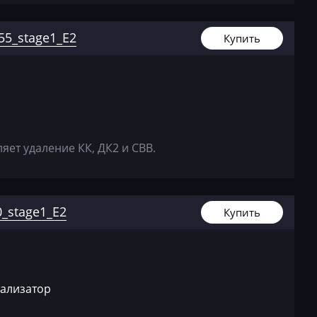
9_363573
8E090951
5_stage1_E2
Купить
9_366446
8E090951
9_366883
8E090951
1_366871
ет удаление КК, ДК2 и СВВ.
8E090951
0_368072
8E090951
_stage1_E2
Купить
0_369307
8E090951
0_378109
атализатор
8E090951
8_368069