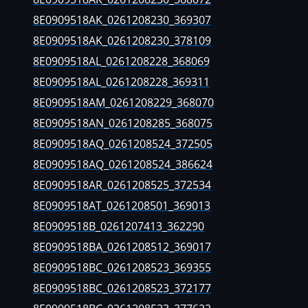
VM
A4 1.8T
4B090601
8E0909518AK_0261208230_369307
5_352710
A4 2.0
8E0909518AK_0261208230_378109
4B090601
34
A6 1.8
8E0909518AL_0261208228_368069
5_360306
8E0909518AL_0261208228_369311
A6 1.8T
4B090601
8E0909518AM_0261208229_368070
6_360101
1
A6 2.0
8E0909518AN_0261208285_368075
4B090601
4
S3 1.8T
8E0909518AQ_0261208524_372505
6_360854
6
TT 1.8T
8E0909518AQ_0261208524_386624
4B090601
8E0909518AR_0261208525_372534
4
5_363038
8E0909518AT_0261208501_369013
4
4B090601
8E0909518B_0261207413_362290
_350204
04
8E0909518BA_0261208512_369017
4B090601
14
8E0909518BC_0261208523_369355
_354803
8E0909518BC_0261208523_372177
20
4B090601