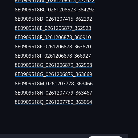
8E0909518BC_0261208523_377622
_352750
24
8E0909518BC_0261208523_384292
4B090601
44
8E0909518D_0261207415_362292
_352802
54
8E0909518E_0261206877_362523
4B090601
8E0909518F_0261206878_360910
_352749
.9.2)
8E0909518F_0261206878_363670
4B090601
4
8E0909518F_0261206878_366927
_352805
4
8E0909518G_0261206879_362598
8E090601
8E0909518G_0261206879_363669
4
2_360984
8E0909518M_0261207778_363466
x
8E090601
8E0909518N_0261207779_363467
_360654
8E0909518Q_0261207780_363054
8E090601
1-
_360990
8E090901
10
_366448