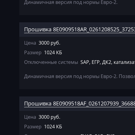
Dewulf
Динамичная версия под нормы Евро-2.
Dieci
Dodge
Прошивка 8E0909518AR_0261208525_37253
Dongfeng
Цена
3000 руб.
Doosan
Размер
1024 КБ
Doppstadt
Отключенные системы
SAP, ЕГР, ДК2, катализ
Dynapac
Динамичная версия под нормы Евро-2. Позволя
EcoLog
Eggersmann
Прошивка 8E0909518AF_0261207939_36688
Exeed
Extreme moto
Цена
3000 руб.
Faresin
Размер
1024 КБ