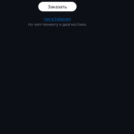
8BF_026120652
Заказать
Чат в Telegram
8CG_026120721
по чип-тюнингу и диагностике.
8CH_026120721
8CH_026120721
8DB_026120763
8K_0261204897
8M_0261206875
8P_0261206537