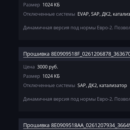
Размер
1024 КБ
Genset
Отключенные системы
EVAP, SAP, ДК2, катали
GMC
Great Wall
Динамичная версия под нормы Евро-2. Позволя
Grove
Groz
Прошивка 8E0909518F_0261206878_363670
Hafei
Цена
3000 руб.
Haima
Размер
1024 КБ
Hamm
Отключенные системы
SAP, ДК2, катализатор
Hatz
Динамичная версия под нормы Евро-2. Позволя
Haval
Hawtai
Прошивка 8E0909518AA_0261207934_36649
Hidromek