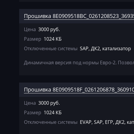
Simos 16
Claas
Прошивка 8E0909518BC_0261208523_36935
Simos 18xx
CMI
Simos 3xx
Цена
3000 руб.
Comacchio
Simos 6xx
Размер
1024 КБ
Cupra
Отключенные системы
SAP, ДК2, катализатор
Simos 7xx
Dacia
Simos 8xx
Динамичная версия под нормы Евро-2. Позволя
Daewoo
DAF
Daihatsu
Прошивка 8E0909518F_0261206878_360910
Dammann
Цена
3000 руб.
Derways
Размер
1024 КБ
Отключенные системы
EVAP, SAP, ЕГР, ДК2, к
Deutz