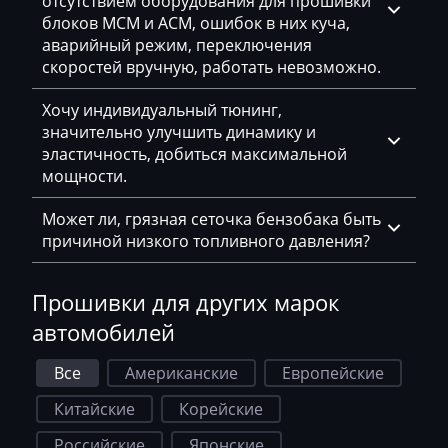
отсутствием оборудования для прошивки
Eggersmann
блоков MCM и ACM, ошибок в них куча,
аварийный режим, переключения
Exeed
скоростей вручную, работать невозможно.
Extreme moto
Хочу индивидуальный тюнинг,
значительно улучшить динамику и
Faresin
эластичность, добиться максимальной
Farmtrac
мощности.
FAW
Может ли, грязная сеточка бензобака быть
причиной низкого топливного давления?
Fendt
Fiat
Прошивки для других марок
Ford
автомобилей
Foton
Все
Американские
Европейские
Freightliner
Китайские
Корейские
Furukawa
Российские
Японские