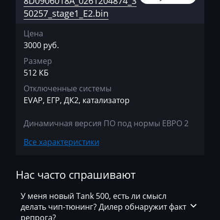
8D0906018A_0261204874_3
A6 2.0
Bosch EDC17C46
50257_stage1_E2.bin
Ausa
S3 1.8T
Bosch EDC17C64
AVR
Цена
TT 1.8T
Bosch EDC17C74
3000 руб.
BAIC
Размер
Bosch EDC17CP04
Bajaj
512 КБ
Bosch EDC17CP14
Basak
Отключенные системы
EVAP, ЕГР, ДК2, катализатор
Bosch EDC17CP20
Bauer
Bosch EDC17CP24
Динамичная версия ПО под нормы ЕВРО 2
BAW
Bosch EDC17CP44
Все характеристики
Belgee
Bosch EDC17CP54
Bell
Нас часто спрашивают
Bosch M3.8.x (M5.9.2)
Bentley
Bosch MD1CP004
У меня новый Tank 500, есть ли смысл
BMW
делать чип-тюнинг? Дилер обнаружит факт
Bosch MD1CP014
репрога?
BobCat