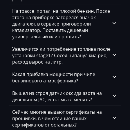
Bosch MD1CS004
Bomag
На трассе 'попал' на плохой бензин. После
этого на приборке загорелся значок
Bosch ME(D)7.1.x
Brilliance
двигателя, в сервисе приговорили
Bosch ME7.5.x
катализатор. Поставить дешевый
Buhler
универсальный или прошить?
Bosch MED(C)17.1-17.5.21
BYD
Увеличится ли потребление топлива после
Bosch MED17.1.10
Cadillac
установки stage1? Сосед чипанул киа рио,
Bosch MED17.1.27
расход вырос на литр.
Camc
Bosch MED17.1.61
Какая прибавка мощности при чипе
Case
бензинового атмосферника?
Bosch MED17.5.25
Caterpillar
Вышел из строя датчик оксида азота на
Bosch MED9.1.x
CFMoto
дизельном JAC, есть смысл менять?
Bosch MED9.5.x
Challenger
Сейчас многие выдают сертификаты на
Bosch MG1CS001
прошивки, в чем отличие ваших
Changan
сертификатов от остальных?
Bosch MG1CS002