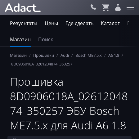
Результаты
Цены
Где сделать
Каталог
Пров
Магазин
Поиск
Магазин
/
Прошивки
/
Audi
/
Bosch ME7.5.x
/
A6 1.8
/
8D0906018A_0261204874_350257
Прошивка
8D0906018A_02612048
74_350257 ЭБУ Bosch
ME7.5.x для Audi A6 1.8