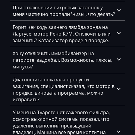
Changhe
При отключении вихревых заслонок у
S-Tronic Siemens
Chery
меня частично пропали 'низы', что делать?
Siemens PCR2.1
Chevrolet
Горит чек коду заднего лямбда зонда на
Siemens PPD1.1-1.5
Ларгусе, мотор Рено К7М. Отключить или
Chrysler
заменить? Катализатор вроде в порядке.
Simos 10xx
Citroen
Хочу отключить иммобилайзер на
Simos 12xx
Claas
патриоте, задолбал. Возможность, плюсы,
Simos 16
минусы?
CMI
Simos 18xx
Диагностика показала пропуски
Comacchio
зажигания, специалист сказал, что мотор в
Simos 3xx
порядке, виновата программа, можно
Cupra
исправить?
Simos 6xx
Dacia
Simos 7xx
У меня на Туареге нет сажевого фильтра,
Daewoo
осмотр выхлопной системы показал, что
Simos 8xx
удаление выполнил предыдущий
DAF
владелец. Машина все время коптит на