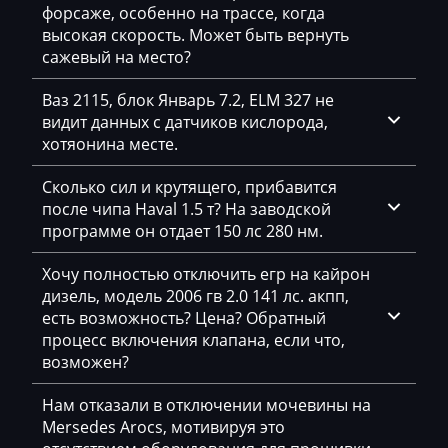
Daihatsu
форсаже, особенно на трассе, когда
высокая скорость. Может быть вернуть
Dammann
сажевый на место?
Derways
Ваз 2115, блок Январь 7.2, ELM 327 не
видит данных с датчиков кислорода,
Deutz
хотяонина месте.
Dewulf
Сколько сил и крутящего, прибавится
Dieci
после чипа Haval 1.5 т? На заводской
программе он отдает 150 лс 280 нм.
Dodge
Хочу полностью отключить егр на кайрон
Dongfeng
дизель, модель 2006 гв 2.0 141 лс. акпп,
Doosan
есть возможность? Цена? Обратный
процесс включения клапана, если что,
Doppstadt
возможен?
Dynapac
Нам отказали в отключении мочевины на
Mersedes Arocs, мотивируя это
EcoLog