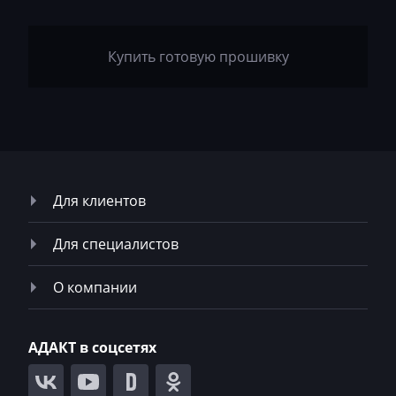
LS
Luxgen
Купить готовую прошивку
Mack
Madill
Magni
Mahindra
Для клиентов
MAN
Manitou
Для специалистов
Maserati
О компании
MasseyFerguson
Maxus
АДАКТ в соцсетях
Mazda