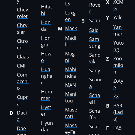
y
XCM
X
LS
Rove
Hitac
KingLong
G
Chev
r
Luxg
hi
rolet
Yale
Y
Kioti
en
Saab
S
Hon
Chry
Yan
Mack
M
da
Kleemann
Saic
sler
mar
Hon
Madi
Sam
Citro
Kobelco
Yuto
gqi
ll
sung
en
ng
Kohler
How
Mag
Sand
Claas
Zoo
Z
o
ni
vik
Komatsu
milo
CMI
Hua
Mahi
Sany
n
Com
Konecranes
ngha
ndra
Scani
Zoty
acchi
i
MAN
a
Kramer
e
o
Hum
Mani
Scha
ZX
Cupr
mer
Krone
tou
eff
a
ВАЗ
В
Hyst
Mase
Kubota
Scha
(Lad
Daci
D
er
rati
ffer
a)
a
Lancia
Hyun
Mass
Seat
ГАЗ
Г
Dae
dai
eyFe
Land Rover