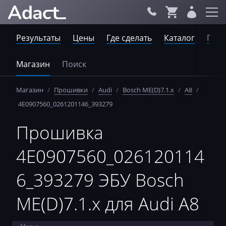
Результаты
Цены
Где сделать
Каталог
Пров
Магазин
Поиск
Магазин
/
Прошивки
/
Audi
/
Bosch ME(D)7.1.x
/
A8
/
4E0907560_0261201146_393279
Прошивка
4E0907560_026120114
6_393279 ЭБУ Bosch
ME(D)7.1.x для Audi A8