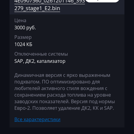
4E0907560_0261201146_393
A6 3.0
Bosch EDC17C46
279_stage1_E2.bin
Ausa
4D0907558H_0261206015_350096
A6 4.2
Bosch EDC17C64
AVR
4D0907558T_0261206841_354730
Цена
A8
Bosch EDC17C74
3000 руб.
BAIC
4D0907558T_0261206841_360180
S4 2.7T
Размер
Bosch EDC17CP04
Bajaj
4D0907560AF_0261206844_360174
1024 КБ
S4 4.2
Bosch EDC17CP14
Basak
Отключенные системы
4D0907560AQ_0261207041_360660
S6
SAP, ДК2, катализатор
Bosch EDC17CP20
Bauer
4D0907560G_0261206362_352192
S8 4.2
Bosch EDC17CP24
Динамичная версия с ярко выраженным
BAW
4E0906018_0261201293_382820
TT 3.2 250hp
подхватом. ПО оптимизировано для
Bosch EDC17CP44
Belgee
4E0906018_0261208203_377854
любителей активного стиля вождения с
сохранением расхода топлива на уровне
Bosch EDC17CP54
Bell
4E0906018_0261208240_377867
заводских показателей. Версия под нормы
Bosch M3.8.x (M5.9.2)
Евро-2. Позволяет удаление ДК2, КК и SAP.
Bentley
4E0906018_0261208715_377868
Bosch MD1CP004
Все характеристики
BMW
4E0906018C_0261201713_391058
Bosch MD1CP014
BobCat
4E0906018C_0261201713_393969