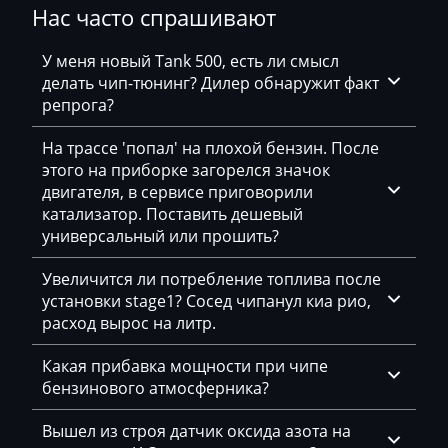
Нас часто спрашивают
Bosch MD1CS004
Bomag
4E0907560_0261201146_393279
Bosch ME(D)7.1.x
У меня новый Tank 500, есть ли смысл
Brilliance
4E0907560_0261201147_376041
делать чип-тюнинг? Дилер обнаружит факт
Bosch ME7.5.x
репрога?
Buhler
4E0907560_0261201148_393280
Bosch MED(C)17.1-17.5.21
На трассе 'попал' на плохой бензин. После
BYD
4E0907560_0261201149_376044
этого на приборке загорелся значок
Bosch MED17.1.10
Cadillac
4E0907560_0261207256_366921
двигателя, в сервисе приговорили
Bosch MED17.1.27
катализатор. Поставить дешевый
Camc
4E0907560_0261207256_367294
универсальный или прошить?
Bosch MED17.1.61
Case
4E0907560_0261207257_369023
Увеличится ли потребление топлива после
Bosch MED17.5.25
Caterpillar
установки stage1? Сосед чипанул киа рио,
4E0907560_0261207257_393275
расход вырос на литр.
Bosch MED9.1.x
CFMoto
4E0907560_0261207890_366864
Bosch MED9.5.x
Какая прибавка мощности при чипе
Challenger
4E0907560_0261207891_366899
бензинового атмосферника?
Bosch MG1CS001
Changan
4E0907560_0261207891_367282
Вышел из строя датчик оксида азота на
Bosch MG1CS002