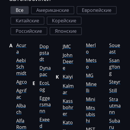
GAC
Все
Американские
Европейские
Geely
Китайские
Корейские
Gehl
Российские
Японские
Genie
Acur
Merl
Soue
A
Dop
JMC
a
o
ast
Genset
psta
John
dt
Aebi
Mets
Ssan
Deer
GMC
Sch
o
gYon
Dyna
e
midt
g
pac
Great Wall
MG
Kaiyi
K
Agco
Steyr
EcoL
E
Mine
Grove
Kalm
og
Agrif
lli
Still
ar
Groz
ac
Egge
Mini
Stra
Kass
rsma
Alba
utma
bohr
Hafei
Mits
nn
ch
nn
er
ubis
Haima
Exee
Alfa
hi
Suba
Kato
d
Rom
ru
MST
Hamm