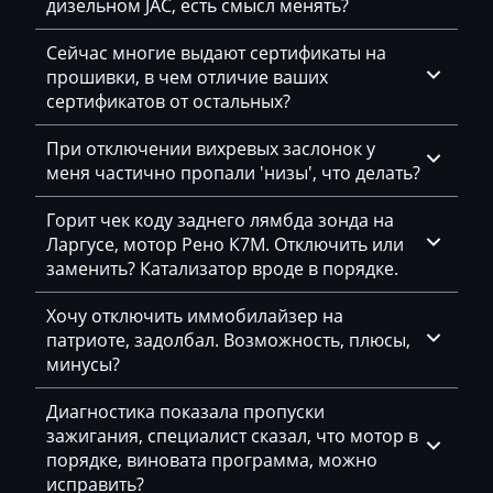
Changhe
дизельном JAC, есть смысл менять?
4E0907560_0261208131_368643
S-Tronic Siemens
Chery
4E0907560_0261208132_368645
Сейчас многие выдают сертификаты на
Siemens PCR2.1
прошивки, в чем отличие ваших
Chevrolet
4E0907560_0261208132_369093
сертификатов от остальных?
Siemens PPD1.1-1.5
Chrysler
4E0907560_0261208132_370185
При отключении вихревых заслонок у
Simos 10xx
Citroen
меня частично пропали 'низы', что делать?
4E0907560_0261208147_393273
Simos 12xx
Claas
4E0907560_0261208148_393274
Горит чек коду заднего лямбда зонда на
Simos 16
Ларгусе, мотор Рено К7М. Отключить или
CMI
4E0907560_0261208149_368641
заменить? Катализатор вроде в порядке.
Simos 18xx
Comacchio
4E0907560_0261208150_366482
Хочу отключить иммобилайзер на
Simos 3xx
Cupra
патриоте, задолбал. Возможность, плюсы,
4E0907560_0261208150_368094
минусы?
Simos 6xx
Dacia
4E0907560_0261208493_368674
Simos 7xx
Диагностика показала пропуски
Daewoo
4E0907560_0261208494_368675
зажигания, специалист сказал, что мотор в
Simos 8xx
порядке, виновата программа, можно
DAF
4E0907560_0261208495_368676
исправить?