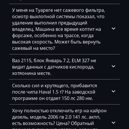
Daihatsu
4E0907560_0261208496_368677
У меня на Туареге нет сажевого фильтра,
Dammann
4E0907560_0261208497_368683
осмотр выхлопной системы показал, что
удаление выполнил предыдущий
Derways
4E0907560_0261208773_374309
владелец. Машина все время коптит на
форсаже, особенно на трассе, когда
Deutz
высокая скорость. Может быть вернуть
Dewulf
сажевый на место?
Dieci
Ваз 2115, блок Январь 7.2, ELM 327 не
видит данных с датчиков кислорода,
Dodge
хотяонина месте.
Dongfeng
Сколько сил и крутящего, прибавится
Doosan
после чипа Haval 1.5 т? На заводской
программе он отдает 150 лс 280 нм.
Doppstadt
Хочу полностью отключить егр на кайрон
Dynapac
дизель, модель 2006 гв 2.0 141 лс. акпп,
есть возможность? Цена? Обратный
EcoLog