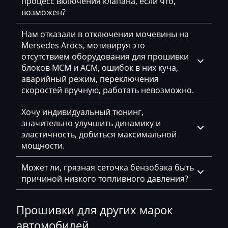
процесс включения клапана, если что,
Eggersmann
возможен?
Exeed
Нам отказали в отключении мочевины на
Mersedes Arocs, мотивируя это
Extreme moto
отсутствием оборудования для прошивки
блоков MCM и ACM, ошибок в них куча,
Faresin
аварийный режим, переключения
Farmtrac
скоростей вручную, работать невозможно.
FAW
Хочу индивидуальный тюнинг,
значительно улучшить динамику и
Fendt
эластичность, добиться максимальной
мощности.
Fiat
Ford
Может ли, грязная сеточка бензобака быть
причиной низкого топливного давления?
Foton
Freightliner
Прошивки для других марок
автомобилей
Furukawa