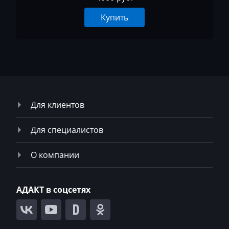
MST
Купить
MTZ
Neoplan
NewHolland
Nissan
Omoda
Для клиентов
Opel
Для специалистов
Oting
О компании
Otokar
Pellenc
АДАКТ в соцсетях
Perkins
Peterbilt