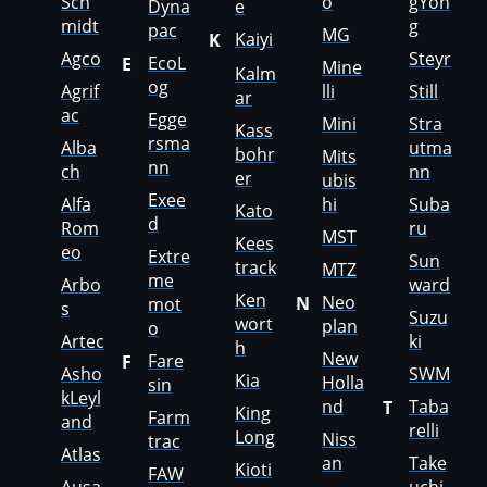
Sch
o
gYon
Dyna
e
midt
g
pac
MG
Hummer
Kaiyi
K
Agco
Steyr
EcoL
E
Mine
Kalm
Hyster
og
Agrif
lli
Still
ar
ac
Egge
Hyundai
Mini
Stra
Kass
rsma
Alba
utma
bohr
Mits
Infiniti
nn
ch
nn
er
ubis
Exee
International
Alfa
hi
Suba
Kato
d
Rom
ru
MST
Kees
Iran Khodro
eo
Extre
Sun
track
MTZ
me
Arbo
ward
Isuzu
Ken
Neo
N
mot
s
Suzu
wort
plan
Iveco
o
Artec
ki
h
New
Fare
F
Jac
Asho
SWM
Kia
Holla
sin
kLeyl
nd
Taba
T
Jaecoo
King
Farm
and
relli
Long
Niss
trac
Jaguar
Atlas
an
Take
Kioti
FAW