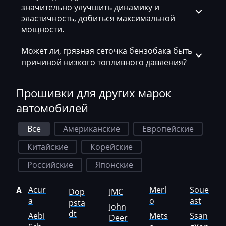
значительно улучшить динамику и
Hamm
эластичность, добиться максимальной
мощности.
Hatz
Может ли, грязная сеточка бензобака быть
Haval
причиной низкого топливного давления?
Hawtai
Hidromek
Прошивки для других марок
автомобилей
Higer
Hino
Все
Американские
Европейские
Китайские
Корейские
Hitachi
Российские
Японские
Honda
Hongqi
Acur
Merl
Soue
A
Dop
JMC
a
o
ast
psta
Howo
John
dt
Aebi
Mets
Ssan
Deer
Huanghai