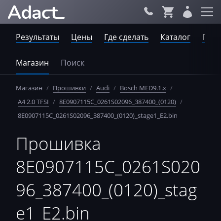
Результаты
Цены
Где сделать
Каталог
Пров
Магазин
Поиск
Магазин
/
Прошивки
/
Audi
/
Bosch MED9.1.x
/
A4 2.0 TFSI
/
8E0907115C_0261S02096_387400_(0120)
/
8E0907115C_0261S02096_387400_(0120)_stage1_E2.bin
Прошивка
8E0907115C_0261S020
96_387400_(0120)_stag
e1_E2.bin