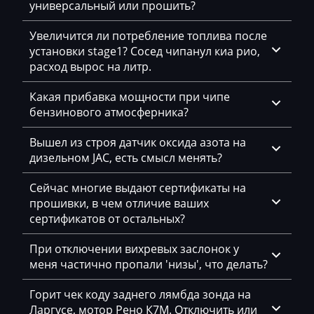
DAF
универсальный или прошить?
Daihatsu
Увеличится ли потребление топлива после
установки stage1? Сосед чипанул киа рио,
Dammann
расход вырос на литр.
Derways
Какая прибавка мощности при чипе
Deutz
бензинового атмосферника?
Dewulf
Вышел из строя датчик оксида азота на
дизельном JAC, есть смысл менять?
Dieci
Сейчас многие выдают сертификаты на
Dodge
прошивки, в чем отличие ваших
Dongfeng
сертификатов от остальных?
Doosan
При отключении вихревых заслонок у
меня частично пропали 'низы', что делать?
Doppstadt
Горит чек коду заднего лямбда зонда на
Dynapac
Ларгусе, мотор Рено К7М. Отключить или