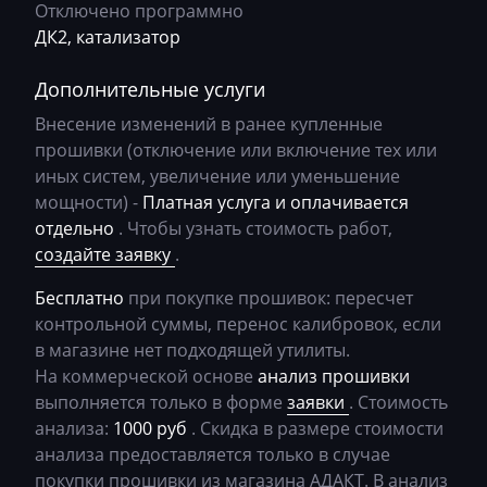
Отключено программно
Bosch MD1CP014
BobCat
ДК2, катализатор
Bosch MD1CS004
Bomag
Дополнительные услуги
Bosch ME(D)7.1.x
Brilliance
Внесение изменений в ранее купленные
Bosch ME7.5.x
прошивки (отключение или включение тех или
Buhler
иных систем, увеличение или уменьшение
Bosch MED(C)17.1-17.5.21
BYD
мощности) -
Платная услуга и оплачивается
Bosch MED17.1.10
отдельно
. Чтобы узнать стоимость работ,
Cadillac
создайте заявку
.
Bosch MED17.1.27
Camc
Бесплатно
при покупке прошивок: пересчет
Bosch MED17.1.61
Case
контрольной суммы, перенос калибровок, если
Bosch MED17.5.25
в магазине нет подходящей утилиты.
Caterpillar
На коммерческой основе
анализ прошивки
Bosch MED9.1.x
CFMoto
выполняется только в форме
заявки
. Стоимость
Bosch MED9.5.x
анализа:
1000 руб
. Скидка в размере стоимости
Challenger
анализа предоставляется только в случае
Bosch MG1CS001
покупки прошивки из магазина АДАКТ. В анализ
Changan