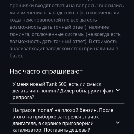
прошивки входят ответы на вопросы: вносились
Bosch MG1CS002
Changhe
ли изменения в заводской софт, отключены ли
S-Tronic Siemens
коды неисправностей (не всегда есть
Chery
возможность дать точный ответ), наличие
Siemens PCR2.1
Chevrolet
тюнинга, отключенные системы (не всегда есть
Siemens PPD1.1-1.5
возможность дать точный ответ). В стоимость
Chrysler
анализавходит заводской сток (при наличии в
Simos 10xx
Citroen
базе).
Simos 12xx
Claas
Нас часто спрашивают
Simos 16
CMI
У меня новый Tank 500, есть ли смысл
Simos 18xx
Comacchio
делать чип-тюнинг? Дилер обнаружит факт
Simos 3xx
репрога?
Cupra
Simos 6xx
На трассе 'попал' на плохой бензин. После
Dacia
этого на приборке загорелся значок
Simos 7xx
двигателя, в сервисе приговорили
Daewoo
катализатор. Поставить дешевый
Simos 8xx