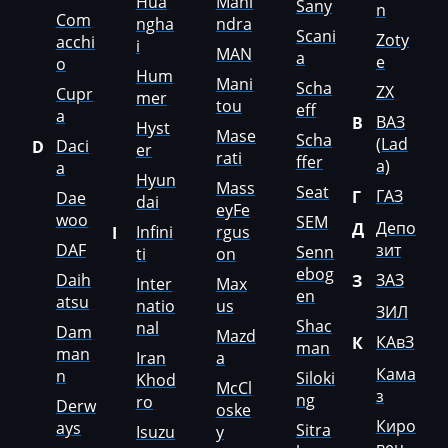
Hua
Mahi
Sany
n
Com
ngha
ndra
LS
Scani
Zoty
acchi
i
MAN
a
e
o
Luxgen
Hum
Mani
Scha
ZX
Cupr
mer
Mack
tou
eff
a
ВАЗ
В
Hyst
Mase
Scha
Madill
(Lad
Daci
D
er
rati
ffer
a)
a
Hyun
Magni
Mass
Seat
ГАЗ
Г
Dae
dai
eyFe
Mahindra
woo
SEM
Депо
Д
Infini
rgus
I
DAF
зит
Senn
ti
on
MAN
ebog
Daih
ЗАЗ
З
Inter
Max
Manitou
en
atsu
natio
us
ЗИЛ
Shac
nal
Dam
Maserati
Mazd
КАвЗ
К
man
man
Iran
a
MasseyFerguson
Кама
n
Siloki
Khod
McCl
з
ng
ro
Derw
Maxus
oske
Киро
ays
Sitra
Isuzu
y
Mazda