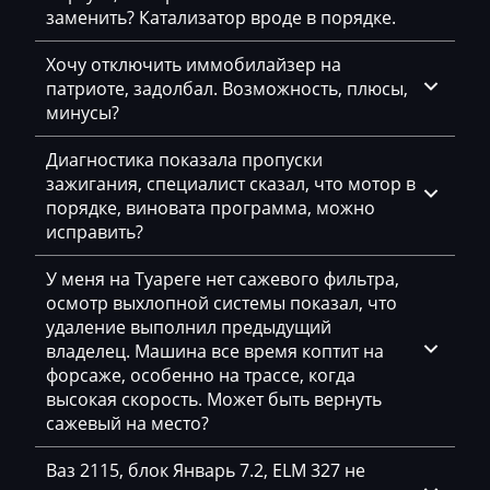
EcoLog
заменить? Катализатор вроде в порядке.
Eggersmann
Хочу отключить иммобилайзер на
патриоте, задолбал. Возможность, плюсы,
Exeed
минусы?
Extreme moto
Диагностика показала пропуски
Faresin
зажигания, специалист сказал, что мотор в
порядке, виновата программа, можно
Farmtrac
исправить?
FAW
У меня на Туареге нет сажевого фильтра,
Fendt
осмотр выхлопной системы показал, что
удаление выполнил предыдущий
Fiat
владелец. Машина все время коптит на
форсаже, особенно на трассе, когда
Ford
высокая скорость. Может быть вернуть
сажевый на место?
Foton
Freightliner
Ваз 2115, блок Январь 7.2, ELM 327 не