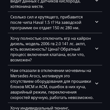
видит данных с датчиков кислорода,
Furukawa
хотяонина месте.
GAC
Сколько сил и крутящего, прибавится
после чипа Haval 1.5 т? На заводской
Geely
программе он отдает 150 лс 280 нм.
Gehl
Хочу полностью отключить егр на кайрон
Genie
дизель, модель 2006 гв 2.0 141 лс. акпп,
есть возможность? Цена? Обратный
Genset
процесс включения клапана, если что,
возможен?
GMC
Great Wall
Нам отказали в отключении мочевины на
Mersedes Arocs, мотивируя это
Grove
отсутствием оборудования для прошивки
блоков MCM и ACM, ошибок в них куча,
Groz
аварийный режим, переключения
скоростей вручную, работать невозможно.
Hafei
Haima
Хочу индивидуальный тюнинг,