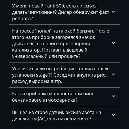
BMW
У меня новый Tank 500, есть ли смысл
Bosch MD1CP014
делать чип-тюнинг? Дилер обнаружит факт
BobCat
репрога?
Bosch MD1CS004
Bomag
На трассе 'попал' на плохой бензин. После
Bosch ME(D)7.1.x
Brilliance
этого на приборке загорелся значок
Bosch ME7.5.x
двигателя, в сервисе приговорили
Buhler
катализатор. Поставить дешевый
Bosch MED(C)17.1-17.5.21
универсальный или прошить?
BYD
Bosch MED17.1.10
Cadillac
Увеличится ли потребление топлива после
Bosch MED17.1.27
установки stage1? Сосед чипанул киа рио,
Camc
расход вырос на литр.
Bosch MED17.1.61
Case
Какая прибавка мощности при чипе
Bosch MED17.5.25
бензинового атмосферника?
Caterpillar
Bosch MED9.1.x
CFMoto
Вышел из строя датчик оксида азота на
Bosch MED9.5.x
дизельном JAC, есть смысл менять?
Challenger