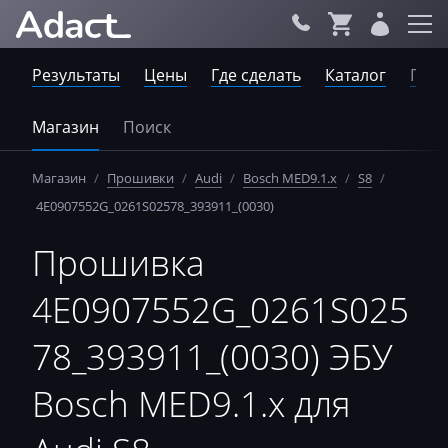
Результаты
Цены
Где сделать
Каталог
Пров
Магазин
Поиск
Магазин
/
Прошивки
/
Audi
/
Bosch MED9.1.x
/
S8
/
4E0907552G_0261S02578_393911_(0030)
Прошивка
4E0907552G_0261S025
78_393911_(0030) ЭБУ
Bosch MED9.1.x для