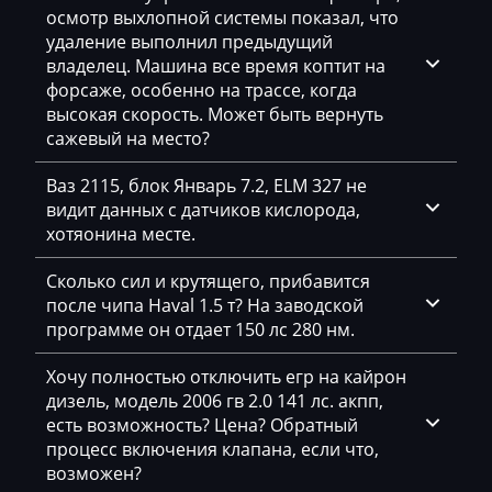
Simos 8xx
осмотр выхлопной системы показал, что
DAF
удаление выполнил предыдущий
Daihatsu
владелец. Машина все время коптит на
форсаже, особенно на трассе, когда
Dammann
высокая скорость. Может быть вернуть
сажевый на место?
Derways
Ваз 2115, блок Январь 7.2, ELM 327 не
Deutz
видит данных с датчиков кислорода,
Dewulf
хотяонина месте.
Dieci
Сколько сил и крутящего, прибавится
после чипа Haval 1.5 т? На заводской
Dodge
программе он отдает 150 лс 280 нм.
Dongfeng
Хочу полностью отключить егр на кайрон
Doosan
дизель, модель 2006 гв 2.0 141 лс. акпп,
есть возможность? Цена? Обратный
Doppstadt
процесс включения клапана, если что,
возможен?
Dynapac