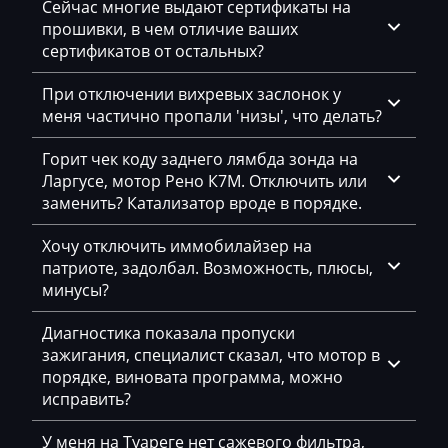
Bosch MG1CS001
Сейчас многие выдают сертификаты на
Changan
прошивки, в чем отличие ваших
Bosch MG1CS002
сертификатов от остальных?
Changhe
S-Tronic Siemens
Chery
При отключении вихревых заслонок у
Siemens PCR2.1
меня частично пропали 'низы', что делать?
Chevrolet
Siemens PPD1.1-1.5
Горит чек коду заднего лямбда зонда на
Chrysler
Ларгусе, мотор Рено К7М. Отключить или
Simos 10xx
заменить? Катализатор вроде в порядке.
Citroen
Simos 12xx
Claas
Хочу отключить иммобилайзер на
Simos 16
патриоте, задолбал. Возможность, плюсы,
CMI
минусы?
Simos 18xx
Comacchio
Диагностика показала пропуски
Simos 3xx
зажигания, специалист сказал, что мотор в
Cupra
порядке, виновата программа, можно
Simos 6xx
Dacia
исправить?
Simos 7xx
Daewoo
У меня на Туареге нет сажевого фильтра,