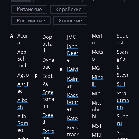
Freightliner
Китайские
Корейские
Furukawa
Российские
Японские
GAC
Geely
Acur
Merl
Soue
A
Dop
JMC
a
o
ast
psta
John
Gehl
dt
Aebi
Mets
Ssan
Deer
Sch
o
gYon
Genie
Dyna
e
midt
g
pac
MG
Kaiyi
K
Genset
Agco
Steyr
EcoL
E
Mine
Kalm
GMC
og
Agrif
lli
Still
ar
ac
Egge
Mini
Stra
Great Wall
Kass
rsma
Alba
utma
bohr
Mits
nn
Grove
ch
nn
er
ubis
Exee
Alfa
hi
Suba
Groz
Kato
d
Rom
ru
MST
Kees
Hafei
eo
Extre
Sun
track
MTZ
me