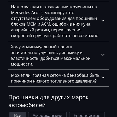
Нам отказали в отключении мочевины на
EcoLog
Mersedes Arocs, мотивируя это
Eggersmann
отсутствием оборудования для прошивки
блоков MCM и ACM, ошибок в них куча,
Exeed
аварийный режим, переключения
скоростей вручную, работать невозможно.
Extreme moto
Хочу индивидуальный тюнинг,
Faresin
значительно улучшить динамику и
Farmtrac
эластичность, добиться максимальной
мощности.
FAW
Может ли, грязная сеточка бензобака быть
Fendt
причиной низкого топливного давления?
Fiat
Прошивки для других марок
Ford
автомобилей
Foton
Все
Американские
Европейские