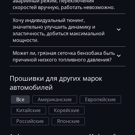
аварийный режим, переключения
скоростей вручную, работать невозможно.
Haval
Hawtai
Хочу индивидуальный тюнинг,
значительно улучшить динамику и
Hidromek
эластичность, добиться максимальной
мощности.
Higer
Может ли, грязная сеточка бензобака быть
Hino
причиной низкого топливного давления?
Hitachi
Прошивки для других марок
Honda
автомобилей
Hongqi
Все
Американские
Европейские
Howo
Китайские
Корейские
Huanghai
Российские
Японские
Hummer
Hyster