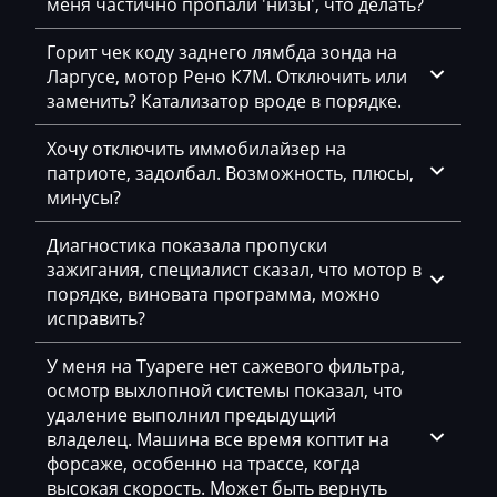
меня частично пропали 'низы', что делать?
Exeed
Горит чек коду заднего лямбда зонда на
Extreme moto
Ларгусе, мотор Рено К7М. Отключить или
Faresin
заменить? Катализатор вроде в порядке.
Farmtrac
Хочу отключить иммобилайзер на
патриоте, задолбал. Возможность, плюсы,
FAW
минусы?
Fendt
Диагностика показала пропуски
Fiat
зажигания, специалист сказал, что мотор в
порядке, виновата программа, можно
Ford
исправить?
Foton
У меня на Туареге нет сажевого фильтра,
осмотр выхлопной системы показал, что
Freightliner
удаление выполнил предыдущий
Furukawa
владелец. Машина все время коптит на
форсаже, особенно на трассе, когда
GAC
высокая скорость. Может быть вернуть