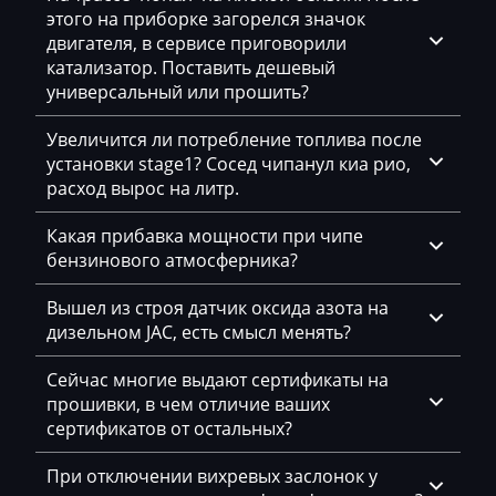
Dammann
этого на приборке загорелся значок
двигателя, в сервисе приговорили
Derways
катализатор. Поставить дешевый
Deutz
универсальный или прошить?
Dewulf
Увеличится ли потребление топлива после
установки stage1? Сосед чипанул киа рио,
Dieci
расход вырос на литр.
Dodge
Какая прибавка мощности при чипе
Dongfeng
бензинового атмосферника?
Doosan
Вышел из строя датчик оксида азота на
дизельном JAC, есть смысл менять?
Doppstadt
Сейчас многие выдают сертификаты на
Dynapac
прошивки, в чем отличие ваших
EcoLog
сертификатов от остальных?
Eggersmann
При отключении вихревых заслонок у