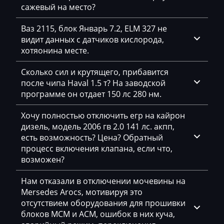
сажевый на место?
Geely
Ваз 2115, блок Январь 7.2, ELM 327 не
Gehl
видит данных с датчиков кислорода,
Genie
хотяонина месте.
Genset
Сколько сил и крутящего, прибавится
после чипа Haval 1.5 т? На заводской
GMC
программе он отдает 150 лс 280 нм.
Great Wall
Хочу полностью отключить егр на кайрон
Grove
дизель, модель 2006 гв 2.0 141 лс. акпп,
есть возможность? Цена? Обратный
Groz
процесс включения клапана, если что,
возможен?
Hafei
Haima
Нам отказали в отключении мочевины на
Mersedes Arocs, мотивируя это
Hamm
отсутствием оборудования для прошивки
блоков MCM и ACM, ошибок в них куча,
Hatz