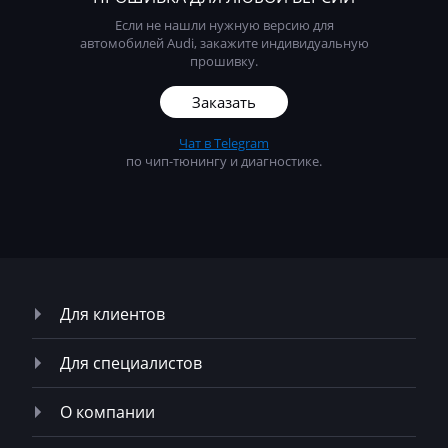
Neoplan
Если не нашли нужную версию для
автомобилей Audi, закажите индивидуальную
NewHolland
прошивку.
Nissan
Заказать
Omoda
Чат в Telegram
Opel
по чип-тюнингу и диагностике.
Oting
Otokar
Pellenc
Perkins
Для клиентов
Peterbilt
Для специалистов
Peugeot
О компании
Ploeger