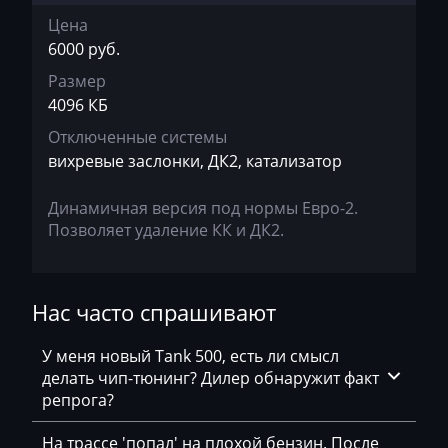
Siemens PCR2.1
Цена
Chevrolet
6000 руб.
Siemens PPD1.1-1.5
Chrysler
Размер
Simos 10xx
4096 КБ
Citroen
Simos 12xx
Отключенные системы
Claas
вихревые заслонки, ДК2, катализатор
Simos 16
CMI
Динамичная версия под нормы Евро-2.
Simos 18xx
Comacchio
Позволяет удаление КК и ДК2.
Simos 3xx
Cupra
Simos 6xx
Dacia
Нас часто спрашивают
Simos 7xx
Daewoo
У меня новый Tank 500, есть ли смысл
Simos 8xx
DAF
делать чип-тюнинг? Дилер обнаружит факт
репрога?
Daihatsu
На трассе 'попал' на плохой бензин. После