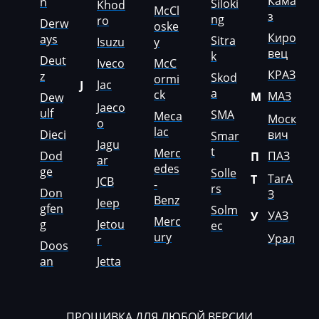
McCormick
Кама
n
Siloki
Khod
McCl
з
ng
ro
Derw
oske
Mecalac
Киро
ays
Sitra
Isuzu
y
вец
Mercedes-Benz
k
Deut
Iveco
McC
КРАЗ
z
Skod
ormi
Mercury
Jac
J
a
ck
МАЗ
М
Dew
Jaeco
Merlo
ulf
SMA
Meca
Моск
o
lac
Dieci
вич
Metso
Smar
Jagu
t
Merc
Dod
ПАЗ
П
ar
MG
edes
ge
Solle
ТагА
Т
JCB
-
rs
Minelli
Don
З
Benz
Jeep
gfen
Solm
УАЗ
Mini
У
Merc
g
Jetou
ec
ury
Урал
r
Mitsubishi
Doos
an
Jetta
MST
MTZ
ПРОШИВКА ДЛЯ ЛЮБОЙ ВЕРСИИ