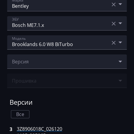
Марка
Acura
ЭБУ
AebiSchmidt
Bosch ME17.1.1
Модель
Agco
Bosch ME7.1.x
Agrifac
Brooklands 6.0 W8 BiTurbo
Версия
Albach
Continental GT 6.0 W12 Biturbo
Alfa Romeo
3Z8906018C_0261201195_395065
Continental GT 6.0 W8 Biturbo
Прошивка
Arbos
Ничего не найдено
Artec
Версии
AshokLeyland
Все
Atlas
3Z8906018C_026120
3
Audi