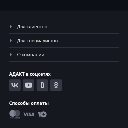
McCloskey
McCormick
Mecalac
Для клиентов
Mercedes-Benz
Для специалистов
Mercury
О компании
Merlo
Metso
АДАКТ в соцсетях
MG
Minelli
Mini
Способы оплаты
Mitsubishi
MST