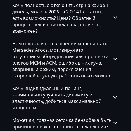
Хочу полностью отключить егр на кайрон
Eggersmann
дизель, модель 2006 гв 2.0 141 лс. акпп,
Exeed
есть возможность? Цена? Обратный
процесс включения клапана, если что,
Extreme moto
возможен?
Faresin
Нам отказали в отключении мочевины на
Mersedes Arocs, мотивируя это
Farmtrac
отсутствием оборудования для прошивки
FAW
блоков MCM и ACM, ошибок в них куча,
аварийный режим, переключения
Fendt
скоростей вручную, работать невозможно.
Fiat
Хочу индивидуальный тюнинг,
значительно улучшить динамику и
Ford
эластичность, добиться максимальной
Foton
мощности.
Freightliner
Может ли, грязная сеточка бензобака быть
причиной низкого топливного давления?
Furukawa