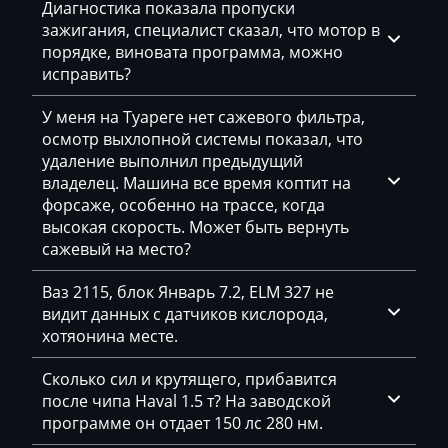
Диагностика показала пропуски
Daihatsu
зажигания, специалист сказал, что мотор в
Dammann
порядке, виновата программа, можно
исправить?
Derways
У меня на Туареге нет сажевого фильтра,
Deutz
осмотр выхлопной системы показал, что
удаление выполнил предыдущий
Dewulf
владелец. Машина все время коптит на
Dieci
форсаже, особенно на трассе, когда
высокая скорость. Может быть вернуть
Dodge
сажевый на место?
Dongfeng
Ваз 2115, блок Январь 7.2, ELM 327 не
видит данных с датчиков кислорода,
Doosan
хотяонина месте.
Doppstadt
Сколько сил и крутящего, прибавится
Dynapac
после чипа Haval 1.5 т? На заводской
программе он отдает 150 лс 280 нм.
EcoLog