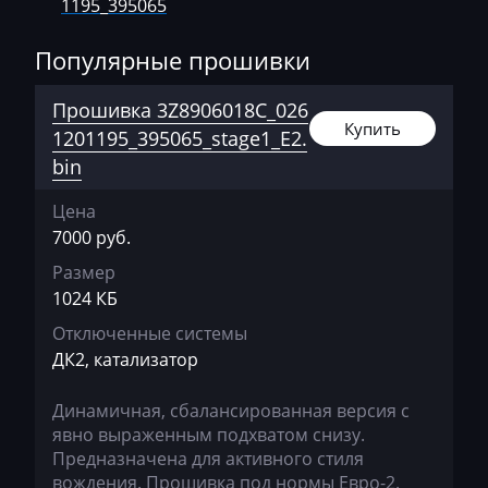
1195_395065
Ausa
Популярные прошивки
AVR
Прошивка 3Z8906018C_026
BAIC
Купить
1201195_395065_stage1_E2.
Bajaj
bin
Basak
Цена
Bauer
7000 руб.
Размер
BAW
1024 КБ
Belgee
Отключенные системы
ДК2, катализатор
Bell
Bentley
Динамичная, сбалансированная версия с
явно выраженным подхватом снизу.
BMW
Предназначена для активного стиля
вождения. Прошивка под нормы Евро-2.
BobCat