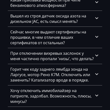
Какая прибавка мощности при чипе
Changhe
бензинового атмосферника?
Chery
Вышел из строя датчик оксида азота на
Chevrolet
дизельном JAC, есть смысл менять?
Chrysler
Сейчас многие выдают сертификаты на
прошивки, в чем отличие ваших
Citroen
сертификатов от остальных?
Claas
При отключении вихревых заслонок у
CMI
меня частично пропали 'низы', что делать?
Comacchio
Горит чек коду заднего лямбда зонда на
Ларгусе, мотор Рено К7М. Отключить или
Cupra
заменить? Катализатор вроде в порядке.
Dacia
Хочу отключить иммобилайзер на
Daewoo
патриоте, задолбал. Возможность, плюсы,
минусы?
DAF