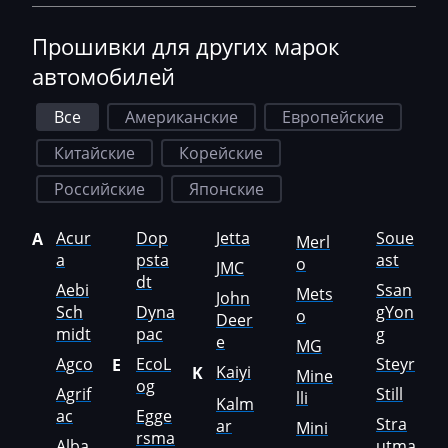
GAC
Прошивки для других марок
Geely
автомобилей
Gehl
Все
Американские
Европейские
Genie
Китайские
Корейские
Genset
Российские
Японские
GMC
Acur
Dop
Jetta
Soue
A
Merl
Great Wall
a
psta
ast
o
JMC
dt
Aebi
Ssan
Mets
Grove
John
Sch
Dyna
gYon
o
Deer
Groz
midt
pac
g
e
MG
Agco
EcoL
Steyr
E
Hafei
Kaiyi
K
Mine
og
Agrif
Still
lli
Kalm
Haima
ac
Egge
Stra
ar
Mini
rsma
Alba
utma
Hamm