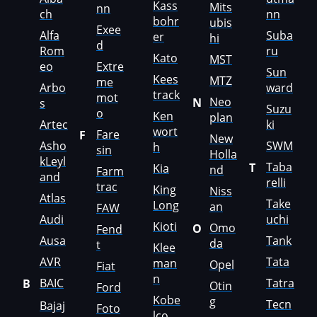
Kass
Mits
nn
ch
nn
bohr
ubis
Hatz
Exee
Alfa
Suba
er
hi
d
Rom
ru
Haval
Kato
MST
eo
Extre
Sun
Kees
Hawtai
MTZ
me
Arbo
ward
track
mot
Neo
N
s
Hidromek
Suzu
o
Ken
plan
Artec
ki
wort
Higer
Fare
F
New
Asho
SWM
h
sin
Holla
Hino
kLeyl
Taba
T
Kia
nd
Farm
and
relli
trac
Hitachi
King
Niss
Atlas
Take
Long
an
FAW
Honda
Audi
uchi
Kioti
Omo
O
Fend
Ausa
Tank
Hongqi
da
t
Klee
AVR
Tata
man
Opel
Fiat
Howo
n
BAIC
Tatra
B
Otin
Ford
Huanghai
Kobe
g
Tecn
Bajaj
Foto
lco