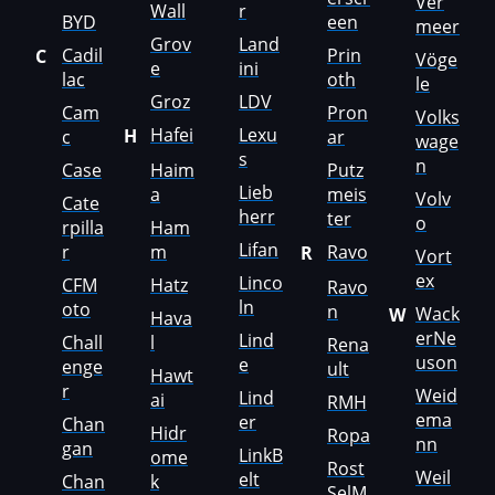
Ver
Wall
r
Jeep
BYD
een
meer
Grov
Land
Cadil
Prin
C
Jetour
Vöge
e
ini
lac
oth
le
Jetta
Groz
LDV
Cam
Pron
Volks
Hafei
Lexu
H
c
ar
wage
JMC
s
n
Case
Haim
Putz
JohnDeere
Lieb
a
meis
Volv
Cate
herr
ter
o
Kaiyi
rpilla
Ham
Lifan
r
m
Ravo
R
Vort
Kalmar
ex
Linco
CFM
Hatz
Ravo
ln
oto
Kassbohrer
n
Wack
W
Hava
erNe
Lind
Chall
l
Rena
Kato
uson
e
enge
ult
Hawt
r
Keestrack
Weid
Lind
ai
RMH
ema
er
Chan
Hidr
Ropa
Kenworth
nn
gan
LinkB
ome
Rost
Weil
Kia
elt
Chan
k
SelM