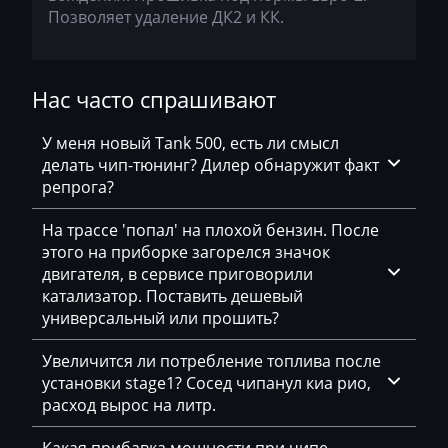
Позволяет удаление ДК2 и КК.
Bomag
Brilliance
Нас часто спрашивают
Buhler
У меня новый Tank 500, есть ли смысл
BYD
делать чип-тюнинг? Дилер обнаружит факт
Cadillac
репрога?
Camc
На трассе 'попал' на плохой бензин. После
этого на приборке загорелся значок
Case
двигателя, в сервисе приговорили
катализатор. Поставить дешевый
Caterpillar
универсальный или прошить?
CFMoto
Увеличится ли потребление топлива после
Challenger
установки stage1? Сосед чипанул киа рио,
расход вырос на литр.
Changan