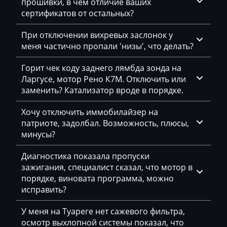
прошивки, в чем отличие ваших
Changhe
сертификатов от остальных?
Siemens MSV8x
Chery
Siemens MSV90
При отключении вихревых заслонок у
Chevrolet
меня частично пропали 'низы', что делать?
Chrysler
Горит чек коду заднего лямбда зонда на
Ларгусе, мотор Рено К7М. Отключить или
Citroen
заменить? Катализатор вроде в порядке.
Claas
Хочу отключить иммобилайзер на
CMI
патриоте, задолбал. Возможность, плюсы,
минусы?
Comacchio
Диагностика показала пропуски
Cupra
зажигания, специалист сказал, что мотор в
Dacia
порядке, виновата программа, можно
исправить?
Daewoo
У меня на Туареге нет сажевого фильтра,
DAF
осмотр выхлопной системы показал, что