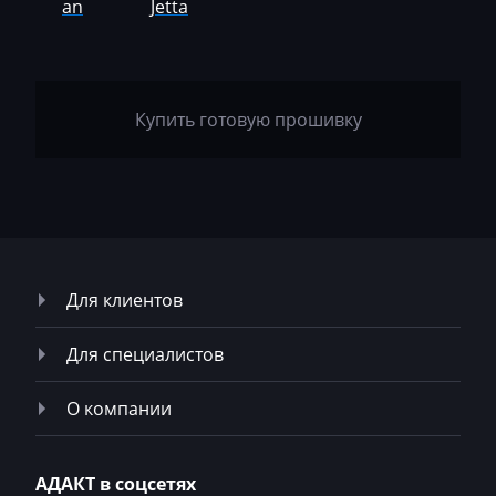
LS
an
Jetta
Luxgen
Mack
Купить готовую прошивку
Madill
Magni
Mahindra
MAN
Manitou
Для клиентов
Maserati
Для специалистов
MasseyFerguson
О компании
Maxus
Mazda
АДАКТ в соцсетях