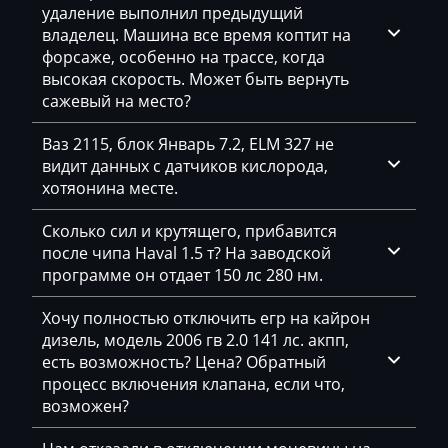
Daihatsu
удаление выполнил предыдущий
владелец. Машина все время коптит на
Dammann
форсаже, особенно на трассе, когда
высокая скорость. Может быть вернуть
Derways
сажевый на место?
Deutz
Ваз 2115, блок Январь 7.2, ELM 327 не
Dewulf
видит данных с датчиков кислорода,
хотяонина месте.
Dieci
Сколько сил и крутящего, прибавится
Dodge
после чипа Haval 1.5 т? На заводской
программе он отдает 150 лс 280 нм.
Dongfeng
Doosan
Хочу полностью отключить егр на кайрон
дизель, модель 2006 гв 2.0 141 лс. акпп,
Doppstadt
есть возможность? Цена? Обратный
процесс включения клапана, если что,
Dynapac
возможен?
EcoLog