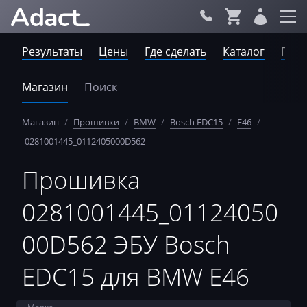
Результаты
Цены
Где сделать
Каталог
Пров
Магазин
Поиск
Магазин
/
Прошивки
/
BMW
/
Bosch EDC15
/
E46
/
0281001445_0112405000D562
Прошивка
0281001445_01124050
00D562 ЭБУ Bosch
EDC15 для BMW E46