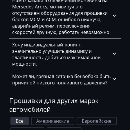
Нам отказали в отключении мочевины на
Eggersmann
Mersedes Arocs, мотивируя это
отсутствием оборудования для прошивки
Exeed
блоков MCM и ACM, ошибок в них куча,
аварийный режим, переключения
Extreme moto
скоростей вручную, работать невозможно.
Faresin
Хочу индивидуальный тюнинг,
Farmtrac
значительно улучшить динамику и
эластичность, добиться максимальной
FAW
мощности.
Fendt
Может ли, грязная сеточка бензобака быть
причиной низкого топливного давления?
Fiat
Ford
Прошивки для других марок
Foton
автомобилей
Freightliner
Все
Американские
Европейские
Furukawa