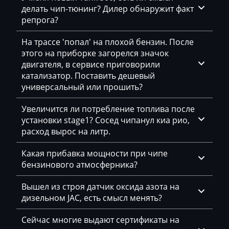
делать чип-тюнинг? Дилер обнаружит факт
Bosch MEV9.2.2
Bomag
репрога?
Bosch MEV9.4.6
Brilliance
На трассе 'попал' на плохой бензин. После
Bosch MEVD17.2.х
этого на приборке загорелся значок
Buhler
двигателя, в сервисе приговорили
Bosch MG1 (MG1CS003)
катализатор. Поставить дешевый
BYD
универсальный или прошить?
Bosch MG1 (MG1CS201)
Cadillac
Siemens MS41
Увеличится ли потребление топлива после
Camc
установки stage1? Сосед чипанул киа рио,
Siemens MS42
расход вырос на литр.
Case
Siemens MS43
Какая прибавка мощности при чипе
Caterpillar
бензинового атмосферника?
Siemens MS45.x
CFMoto
Siemens MSD80 (83.5)
Вышел из строя датчик оксида азота на
Challenger
дизельном JAC, есть смысл менять?
Siemens MSD85.x(87.x)
Changan
Сейчас многие выдают сертификаты на
Siemens MSV7x