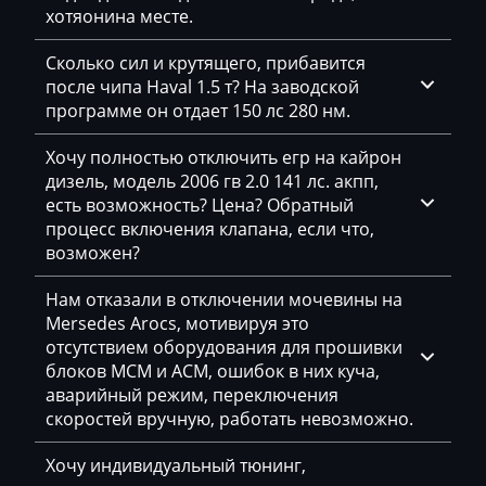
хотяонина месте.
Mazda
McCloskey
Сколько сил и крутящего, прибавится
после чипа Haval 1.5 т? На заводской
McCormick
программе он отдает 150 лс 280 нм.
Mecalac
Хочу полностью отключить егр на кайрон
дизель, модель 2006 гв 2.0 141 лс. акпп,
Mercedes-Benz
есть возможность? Цена? Обратный
Mercury
процесс включения клапана, если что,
возможен?
Merlo
Нам отказали в отключении мочевины на
Metso
Mersedes Arocs, мотивируя это
отсутствием оборудования для прошивки
MG
блоков MCM и ACM, ошибок в них куча,
Minelli
аварийный режим, переключения
скоростей вручную, работать невозможно.
Mini
Хочу индивидуальный тюнинг,
Mitsubishi