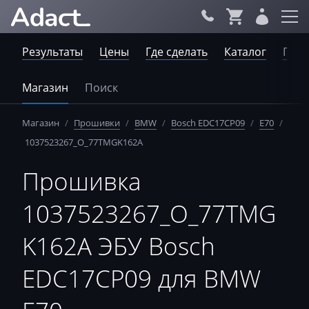
Результаты
Цены
Где сделать
Каталог
Пров
Магазин
Поиск
Магазин
/
Прошивки
/
BMW
/
Bosch EDC17CP09
/
E70
/
1037523267_O_77TMGK162A
Прошивка
1037523267_O_77TMG
K162A ЭБУ Bosch
EDC17CP09 для BMW