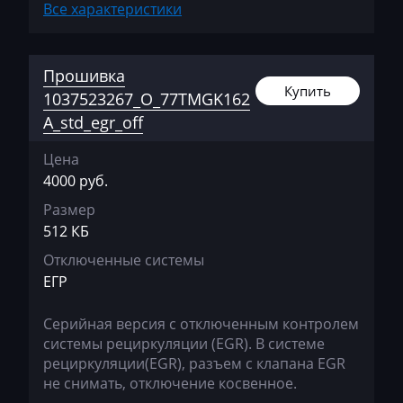
Haima
Все характеристики
Hamm
Прошивка
Hatz
Купить
1037523267_O_77TMGK162
Haval
A_std_egr_off
Hawtai
Цена
Hidromek
4000 руб.
Размер
Higer
512 КБ
Hino
Отключенные системы
Hitachi
ЕГР
Honda
Серийная версия с отключенным контролем
системы рециркуляции (EGR). В системе
Hongqi
рециркуляции(EGR), разъем с клапана EGR
Howo
не снимать, отключение косвенное.