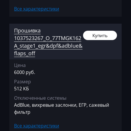
EcoLog
Все характеристики
Eggersmann
Прошивка
Exeed
Купить
1037523267_O_77TMGK162
Extreme moto
A_stage1_egr&dpf&adblue&
flaps_off
Faresin
Farmtrac
Цена
6000 руб.
FAW
Размер
Fendt
512 КБ
Fiat
Отключенные системы
AdBlue, вихревые заслонки, ЕГР, сажевый
Ford
фильтр
Foton
Все характеристики