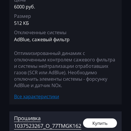
BMW
6000 руб.
Bosch MEV9.2
BobCat
Размер
Bosch MEV9.2.2
512 КБ
Bomag
Bosch MEV9.4.6
Отключенные системы
Brilliance
AdBlue, сажевый фильтр
Bosch MEVD17.2.х
Buhler
Оптимизированный динамик с
Bosch MG1 (MG1CS003)
BYD
отключенным контролем сажевого фильтра
Bosch MG1 (MG1CS201)
и системы нейтрализации отработавших
Cadillac
газов (SCR или AdBlue). Необходимо
Siemens MS41
отключить элементы системы - форсунку
Camc
AdBlue и датчик NOx.
Siemens MS42
Case
Все характеристики
Siemens MS43
Caterpillar
Siemens MS45.x
CFMoto
Прошивка
Siemens MSD80 (83.5)
Купить
Challenger
1037523267_O_77TMGK162