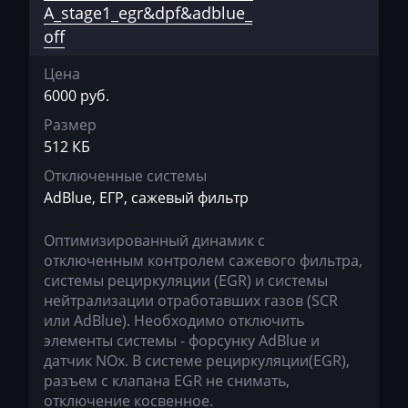
A_stage1_egr&dpf&adblue_
DAF
off
Daihatsu
Цена
Dammann
6000 руб.
Derways
Размер
512 КБ
Deutz
Отключенные системы
Dewulf
AdBlue, ЕГР, сажевый фильтр
Dieci
Оптимизированный динамик с
отключенным контролем сажевого фильтра,
Dodge
системы рециркуляции (EGR) и системы
Dongfeng
нейтрализации отработавших газов (SCR
или AdBlue). Необходимо отключить
Doosan
элементы системы - форсунку AdBlue и
датчик NOx. В системе рециркуляции(EGR),
Doppstadt
разъем с клапана EGR не снимать,
Dynapac
отключение косвенное.