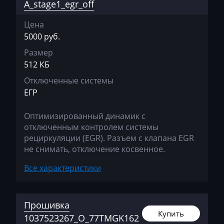
Siemens MSD85.x(87.x)
A_stage1_egr_off
Changan
Siemens MSV7x
Цена
Changhe
5000 руб.
Siemens MSV8x
Chery
Размер
Siemens MSV90
Chevrolet
512 КБ
Отключенные системы
Chrysler
ЕГР
Citroen
Оптимизированный динамик с
Claas
отключенным контролем системы
рециркуляции (EGR). Разъем с клапана EGR
CMI
не снимать, отключение косвенное.
Comacchio
Все характеристики
Cupra
Dacia
Прошивка
Купить
Daewoo
1037523267_O_77TMGK162