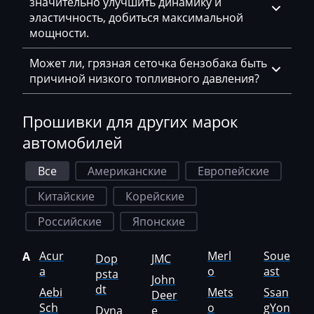
значительно улучшить динамику и
эластичность, добиться максимальной
MST
мощности.
MTZ
Может ли, грязная сеточка бензобака быть
Neoplan
причиной низкого топливного давления?
NewHolland
Прошивки для других марок
Nissan
автомобилей
Omoda
Все
Американские
Европейские
Opel
Китайские
Корейские
Oting
Российские
Японские
Otokar
Acur
Merl
Soue
A
Pellenc
Dop
JMC
a
o
ast
psta
John
Perkins
dt
Aebi
Mets
Ssan
Deer
Sch
o
gYon
Dyna
e
Peterbilt