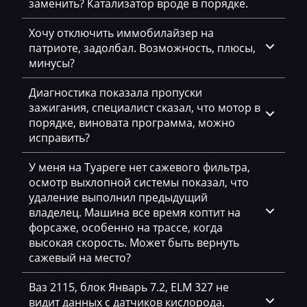
заменить? Катализатор вроде в порядке.
Logset
LS
Хочу отключить иммобилайзер на
патриоте, задолбал. Возможность, плюсы,
Luxgen
минусы?
Mack
Диагностика показала пропуски
зажигания, специалист сказал, что мотор в
Madill
порядке, виновата программа, можно
Magni
исправить?
Mahindra
У меня на Туареге нет сажевого фильтра,
осмотр выхлопной системы показал, что
MAN
удаление выполнил предыдущий
владелец. Машина все время коптит на
Manitou
форсаже, особенно на трассе, когда
Maserati
высокая скорость. Может быть вернуть
сажевый на место?
MasseyFerguson
Ваз 2115, блок Январь 7.2, ELM 327 не
Maxus
видит данных с датчиков кислорода,