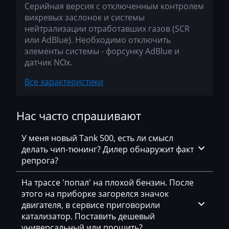
Серийная версия с отключенным контролем
Kia
вихревых заслонок и системы
нейтрализации отработавших газов (SCR
KingLong
или AdBlue). Необходимо отключить
элементы системы - форсунку AdBlue и
Kioti
датчик NOx.
Kleemann
Все характеристики
Kobelco
Нас часто спрашивают
Kohler
Komatsu
У меня новый Tank 500, есть ли смысл
делать чип-тюнинг? Дилер обнаружит факт
Konecranes
репрога?
Kramer
На трассе 'попал' на плохой бензин. После
Krone
этого на приборке загорелся значок
двигателя, в сервисе приговорили
Kubota
катализатор. Поставить дешевый
универсальный или прошить?