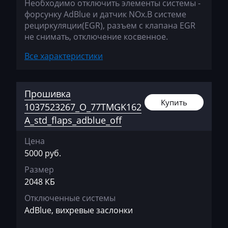
Необходимо отключить элементы системы -
JCB
форсунку AdBlue и датчик NOx.В системе
рециркуляции(EGR), разъем с клапана EGR
Jeep
не снимать, отключение косвенное.
Jetour
Все характеристики
Jetta
JMC
Прошивка
Купить
1037523267_O_77TMGK162
JohnDeere
A_std_flaps_adblue_off
Kaiyi
Цена
Kalmar
5000 руб.
Kassbohrer
Размер
2048 КБ
Kato
Отключенные системы
Keestrack
AdBlue, вихревые заслонки
Kenworth