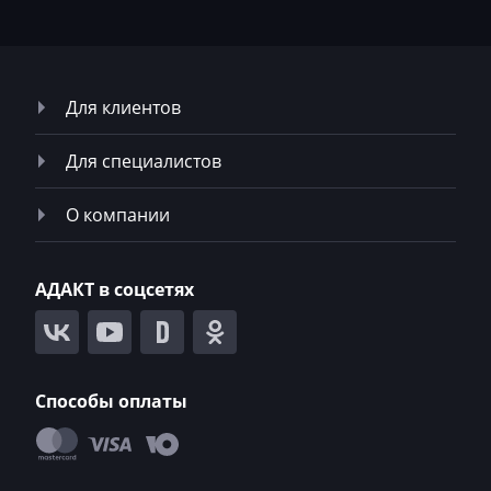
Yutong
Zoomilon
Zotye
Для клиентов
ZX
Для специалистов
ВАЗ (Lada)
ГАЗ
О компании
Депозит
АДАКТ в соцсетях
ЗАЗ
ЗИЛ
КАвЗ
Способы оплаты
Камаз
Кировец