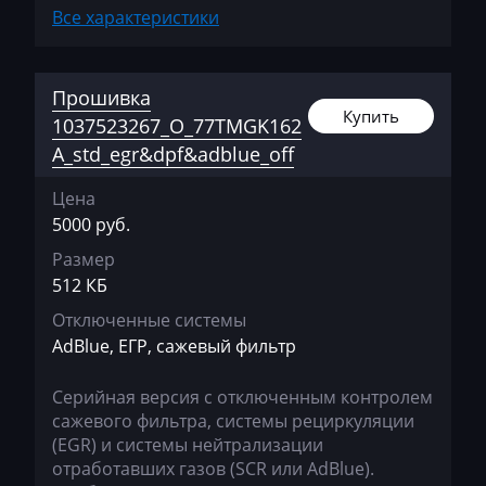
Huanghai
Все характеристики
Hummer
Прошивка
Hyster
Купить
1037523267_O_77TMGK162
Hyundai
A_std_egr&dpf&adblue_off
Infiniti
Цена
International
5000 руб.
Размер
Iran Khodro
512 КБ
Isuzu
Отключенные системы
AdBlue, ЕГР, сажевый фильтр
Iveco
Jac
Серийная версия с отключенным контролем
сажевого фильтра, системы рециркуляции
Jaecoo
(EGR) и системы нейтрализации
отработавших газов (SCR или AdBlue).
Jaguar