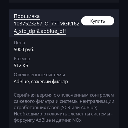
Freightliner
Furukawa
Прошивка
Купить
GAC
1037523267_O_77TMGK162
A_std_dpf&adblue_off
Geely
Цена
Gehl
5000 руб.
Genie
Размер
Genset
512 КБ
Отключенные системы
GMC
AdBlue, сажевый фильтр
Great Wall
Серийная версия с отключенным контролем
Grove
сажевого фильтра и системы нейтрализации
отработавших газов (SCR или AdBlue).
Groz
Необходимо отключить элементы системы -
Hafei
форсунку AdBlue и датчик NOx.