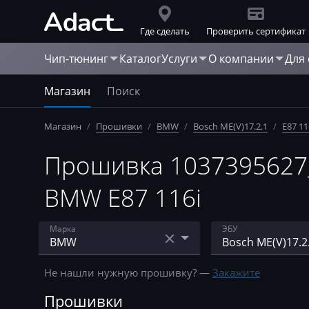
Где сделать
Проверить сертификат
Чип-тюнинг
Каталог
Услуги
О компании
Для
Магазин
Поиск
Магазин
/
Прошивки
/
BMW
/
Bosch ME(V)17.2.1
/
E87 11
Прошивка 1037395627_
BMW E87 116i
Марка
ЭБУ
Acura
Bosch EDC15
Не нашли нужную прошивку? —
Закажите
AebiSchmidt
Bosch EDC16C31
Прошивки