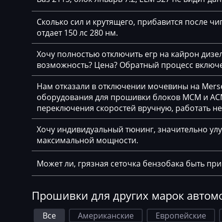
Chrysler
Citroen
Сколько сил и крутящего, прибавится после чип
отдает 150 лс 280 нм.
Claas
Хочу полностью отключить егр на кайрон дизель,
CMI
возможность? Цена? Обратный процесс включе
Comacchio
Нам отказали в отключении мочевины на Merse
Cupra
оборудования для прошивки блоков MCM и ACM
переключения скоростей вручную, работать н
Dacia
Хочу индивидуальный тюнинг, значительно улу
Daewoo
максимальной мощности.
DAF
Может ли, грязная сеточка бензобака быть пр
Daihatsu
Dammann
Прошивки для других марок автом
Derways
Все
Американские
Европейские