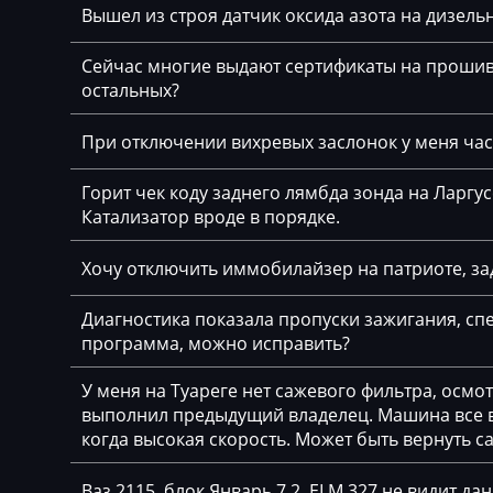
Bosch MG1 (MG1
Вышел из строя датчик оксида азота на дизельн
BYD
Bosch MG1 (MG1
Сейчас многие выдают сертификаты на прошивк
Cadillac
Siemens MS41
остальных?
Camc
Siemens MS42
При отключении вихревых заслонок у меня част
Case
Siemens MS43
Горит чек коду заднего лямбда зонда на Ларгу
Caterpillar
Siemens MS45.x
Катализатор вроде в порядке.
CFMoto
Siemens MSD80 (
Хочу отключить иммобилайзер на патриоте, за
Challenger
Siemens MSD85.x
Диагностика показала пропуски зажигания, спе
Changan
Siemens MSV7x
программа, можно исправить?
Changhe
Siemens MSV8x
У меня на Туареге нет сажевого фильтра, осмо
Chery
выполнил предыдущий владелец. Машина все вр
Siemens MSV90
когда высокая скорость. Может быть вернуть с
Chevrolet
Ваз 2115, блок Январь 7.2, ELM 327 не видит да