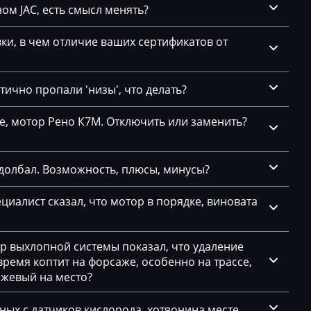
CS003)
ом JAC, есть смысл менять?
CS201)
и, в чем отличие ваших сертификатов от
ично пропали 'низы', что делать?
се, мотор Рено К7М. Отключить или заменить?
83.5)
долбал. Возможность, плюсы, минусы?
(87.x)
циалист сказал, что мотор в порядке, виновата
тр выхлопной системы показал, что удаление
емя коптит на форсаже, особенно на трассе,
ажевый на место?
нных с датчиков кислорода, хотяонина месте.