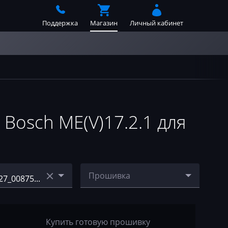
Поддержка
Магазин
Личный кабинет
osch ME(V)17.2.1 для
Прошивка
82_0087510W85
E87_1.6i_0261S04290_395
627_0087510W910BBDGY
8_stage1_E2_(4Mb).bin
Купить готовую прошивку