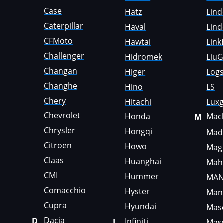
Case
Hatz
Lind
Genie
Caterpillar
Haval
Lind
Genset
CFMoto
Hawtai
Link
GMC
Challenger
Hidromek
Liu
Great Wall
Changan
Higer
Logs
Changhe
Hino
LS
Grove
Chery
Hitachi
Lux
Groz
Chevrolet
Honda
Mac
M
Hafei
Chrysler
Hongqi
Madi
Haima
Citroen
Howo
Mag
Claas
Huanghai
Mah
Hamm
CMI
Hummer
MA
Hatz
Comacchio
Hyster
Man
Haval
Cupra
Hyundai
Mase
Dacia
D
Hawtai
Infiniti
I
Mas