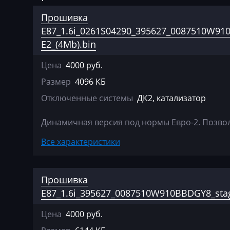
Agco
Bosch EDC17C0
Прошивка
Agrifac
Bosch EDC17C4
E87_1.6i_0261S04290_395627_0087510W91
E2_(4Mb).bin
Albach
Bosch EDC17C50
Цена
4000 руб.
Alfa Romeo
Bosch EDC17C5
Размер
4096 КБ
Arbos
Bosch EDC17C7
Отключенные системы
ДК2, катализатор
Artec
Bosch EDC17CP
Динамичная версия под нормы Евро-2. Позвол
AshokLeyland
Bosch EDC17CP
Все характеристики
Atlas
Bosch EDC17CP
Audi
Bosch EDC17CP
Прошивка
Ausa
Bosch MDG1 (M
E87_1.6i_395627_0087510W910BBDGY8_stag
MD1CS00Х)
AVR
Цена
4000 руб.
Bosch MDG1 (M
BAIC
35UP)