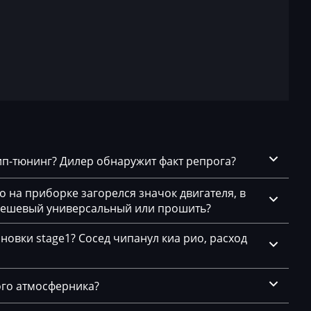
DG1G LK)
.1
чип-тюнинг? Дилер обнаружит факт репрога?
6
го на приборке загорелся значок двигателя, в
 дешевый универсальный или прошить?
новки stage1? Сосед чипанул киа рио, расход
.х
ого атмосферника?