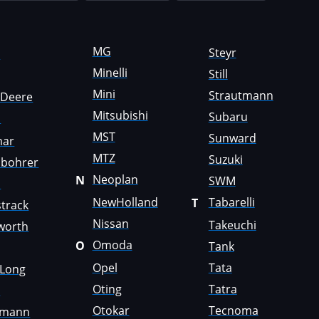
MG
Steyr
a
Minelli
Still
Mini
Strautmann
nDeere
Mitsubishi
Subaru
i
MST
Sunward
mar
MTZ
Suzuki
sbohrer
Neoplan
N
SWM
o
NewHolland
Tabarelli
T
track
Nissan
Takeuchi
worth
Omoda
O
Tank
Opel
Tata
gLong
Oting
Tatra
i
Otokar
Tecnoma
emann