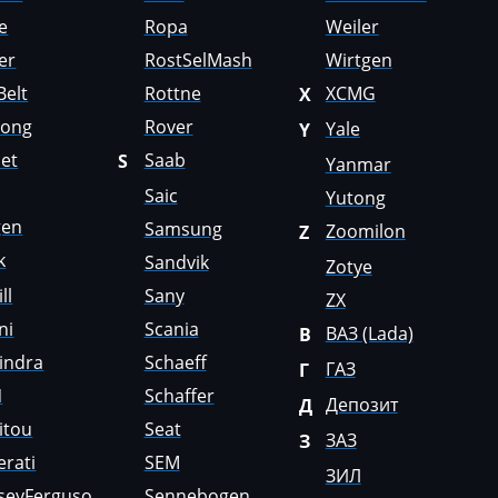
e
Ropa
Weiler
er
RostSelMash
Wirtgen
Belt
Rottne
XCMG
X
Gong
Rover
Yale
Y
et
Saab
S
Yanmar
Saic
Yutong
gen
Samsung
Zoomilon
Z
k
Sandvik
Zotye
ll
Sany
ZX
ni
Scania
ВАЗ (Lada)
В
indra
Schaeff
ГАЗ
Г
N
Schaffer
Депозит
Д
itou
Seat
ЗАЗ
З
rati
SEM
ЗИЛ
seyFerguso
Sennebogen