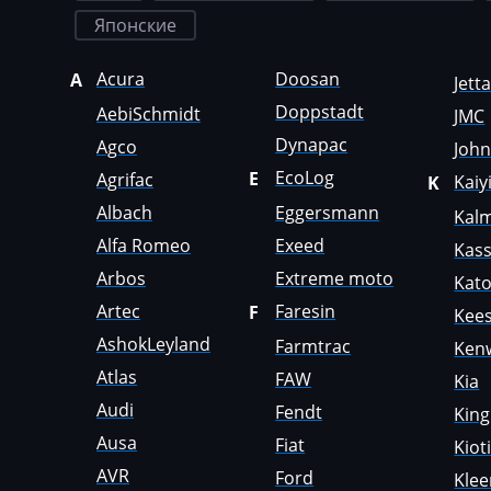
Deutz
Японские
Dewulf
Acura
Doosan
A
Jett
Dieci
Doppstadt
AebiSchmidt
JMC
Dodge
Dynapac
Agco
Joh
Dongfeng
EcoLog
E
Agrifac
Kaiy
K
Albach
Eggersmann
Kal
Doosan
Alfa Romeo
Exeed
Kas
Doppstadt
Arbos
Extreme moto
Kat
Dynapac
Artec
Faresin
F
Kees
EcoLog
AshokLeyland
Farmtrac
Ken
Atlas
FAW
Kia
Eggersmann
Audi
Fendt
Kin
Exeed
Ausa
Fiat
Kiot
Extreme moto
AVR
Ford
Kle