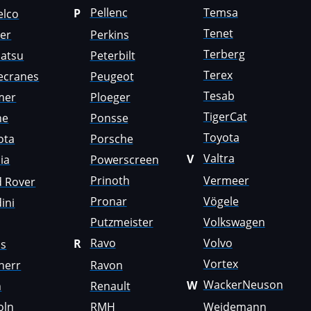
Pellenc
Temsa
P
elco
Tenet
er
Perkins
Terberg
atsu
Peterbilt
Terex
ecranes
Peugeot
Tesab
mer
Ploeger
TigerCat
ne
Ponsse
Toyota
ota
Porsche
Valtra
V
ia
Powerscreen
Prinoth
Vermeer
d Rover
Pronar
Vögele
ini
Putzmeister
Volkswagen
Ravo
Volvo
R
us
Vortex
herr
Ravon
WackerNeuson
W
n
Renault
oln
RMH
Weidemann