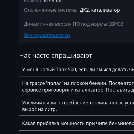
Размер
6144 КБ
Bajaj
Bosch MDG1 (M
Отключенные системы
ДК2, катализатор
Basak
Bosch ME(V)17.2
Динамичная версия ПО под нормы ЕВРО2
Bauer
Bosch ME7.2.x
Все характеристики
BAW
Bosch ME9.2
Belgee
Нас часто спрашивают
Bosch ME9.2.1
Bell
Bosch ME9.2.2
У меня новый Tank 500, есть ли смысл делать 
Bentley
Bosch MEV17.4.
На трассе 'попал' на плохой бензин. После это
BMW
Bosch MEV9.2
сервисе приговорили катализатор. Поставить
BobCat
Bosch MEV9.2.2
Увеличится ли потребление топлива после уста
вырос на литр.
Bomag
Bosch MEV9.4.6
Brilliance
Bosch MEVD17.2
Какая прибавка мощности при чипе бензинов
Buhler