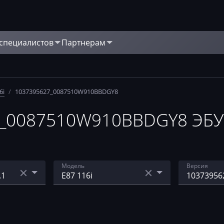
 специалистов
Партнерам
6i
/
1037395627_0087510W910BBDGY8
0087510W910BBDGY8 ЭБУ B
Модель
Версия
E60 520i
10373921
0BBDGY4
-CP35
E60 520i, 525i