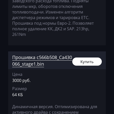
заводского расхода топлива. Подняты
Geely
лимиты мкр, оборотов отключения
топливоподачи. Изменен алгоритм
Gehl
диспетчера режимов и тарировка ЕТС.
Прошивка под нормы Евро-2. Позволяет
Genie
полное удаление КК, ДК2 и SAР. 213hp,
Genset
261Nm
GMC
Great Wall
Прошивка c566b508_Ca430
Купить
Grove
066_stage1.bin
Groz
Цена
3000 руб.
Hafei
Размер
Haima
64 КБ
Hamm
Динамичная версия. Оптимизирована для
Hatz
активного драйва с сохранением