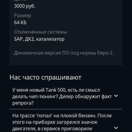
3000 руб.
LDV
Размер
Lexus
64 КБ
Liebherr
Отключенные системы
SAP, ДК2, катализатор
Lifan
Lincoln
Динамичная версия ПО под нормы Евро-2.
Linde
Linder
Нас часто спрашивают
LinkBelt
У меня новый Tank 500, есть ли смысл
LiuGong
делать чип-тюнинг? Дилер обнаружит факт
репрога?
Logset
На трассе 'попал' на плохой бензин. После
LS
этого на приборке загорелся значок
двигателя, в сервисе приговорили
Luxgen