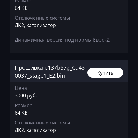
Размер
Siemens MSV90
64 КБ
Chevrolet
Отключенные системы
Chrysler
ДК2, катализатор
Citroen
Динамичная версия под нормы Евро-2.
Claas
CMI
Прошивка b137b57g_Ca43
Comacchio
Купить
0037_stage1_E2.bin
Cupra
Цена
Dacia
3000 руб.
Daewoo
Размер
64 КБ
DAF
Отключенные системы
Daihatsu
ДК2, катализатор