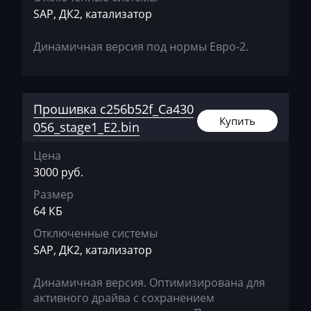
Exeed
SAP, ДК2, катализатор
Extreme moto
Динамичная версия под нормы Евро-2.
Faresin
Farmtrac
Прошивка c256b52f_Ca430
FAW
Купить
056_stage1_E2.bin
Fendt
Цена
Fiat
3000 руб.
Ford
Размер
64 КБ
Foton
Отключенные системы
Freightliner
SAP, ДК2, катализатор
Furukawa
Динамичная версия. Оптимизирована для
активного драйва с сохранением
GAC