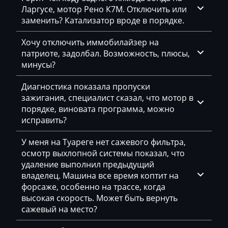
McCormick
Ларгусе, мотор Рено К7М. Отключить или
Mecalac
заменить? Катализатор вроде в порядке.
Mercedes-Benz
Хочу отключить иммобилайзер на
патриоте, задолбал. Возможность, плюсы,
Mercury
минусы?
Merlo
Диагностика показала пропуски
Metso
зажигания, специалист сказал, что мотор в
порядке, виновата программа, можно
MG
исправить?
Minelli
У меня на Туареге нет сажевого фильтра,
осмотр выхлопной системы показал, что
Mini
удаление выполнил предыдущий
Mitsubishi
владелец. Машина все время коптит на
форсаже, особенно на трассе, когда
MST
высокая скорость. Может быть вернуть
сажевый на место?
MTZ