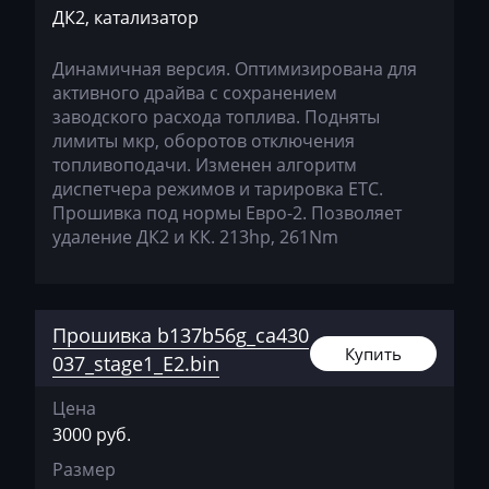
Jetour
ДК2, катализатор
Jetta
Динамичная версия. Оптимизирована для
JMC
активного драйва с сохранением
заводского расхода топлива. Подняты
JohnDeere
лимиты мкр, оборотов отключения
топливоподачи. Изменен алгоритм
Kaiyi
диспетчера режимов и тарировка ЕТС.
Прошивка под нормы Евро-2. Позволяет
Kalmar
удаление ДК2 и КК. 213hp, 261Nm
Kassbohrer
Kato
Прошивка b137b56g_ca430
Keestrack
Купить
037_stage1_E2.bin
Kenworth
Цена
Kia
3000 руб.
KingLong
Размер