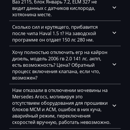
Ваз 2115, блок Январь 7.2, ELM 327 не
Neoplan
видит данных с датчиков кислорода,
NewHolland
хотяонина месте.
Nissan
Сколько сил и крутящего, прибавится
после чипа Haval 1.5 т? На заводской
Omoda
программе он отдает 150 лс 280 нм.
Opel
Хочу полностью отключить егр на кайрон
Oting
дизель, модель 2006 гв 2.0 141 лс. акпп,
есть возможность? Цена? Обратный
Otokar
процесс включения клапана, если что,
возможен?
Pellenc
Нам отказали в отключении мочевины на
Perkins
Mersedes Arocs, мотивируя это
Peterbilt
отсутствием оборудования для прошивки
блоков MCM и ACM, ошибок в них куча,
Peugeot
аварийный режим, переключения
скоростей вручную, работать невозможно.
Ploeger