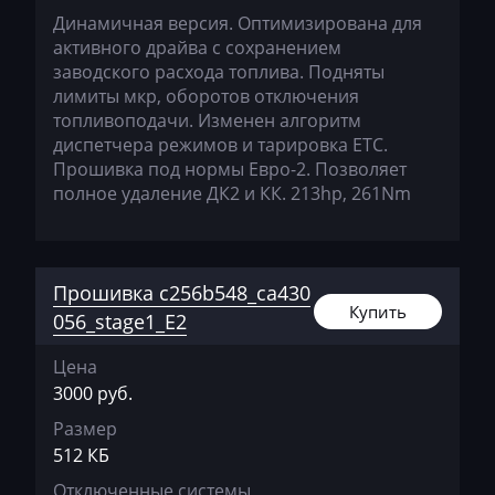
Dammann
Динамичная версия. Оптимизирована для
Derways
активного драйва с сохранением
заводского расхода топлива. Подняты
Deutz
лимиты мкр, оборотов отключения
топливоподачи. Изменен алгоритм
Dewulf
диспетчера режимов и тарировка ЕТС.
Прошивка под нормы Евро-2. Позволяет
Dieci
полное удаление ДК2 и КК. 213hp, 261Nm
Dodge
Dongfeng
Прошивка c256b548_ca430
Doosan
Купить
056_stage1_E2
Doppstadt
Цена
Dynapac
3000 руб.
EcoLog
Размер
512 КБ
Eggersmann
Отключенные системы