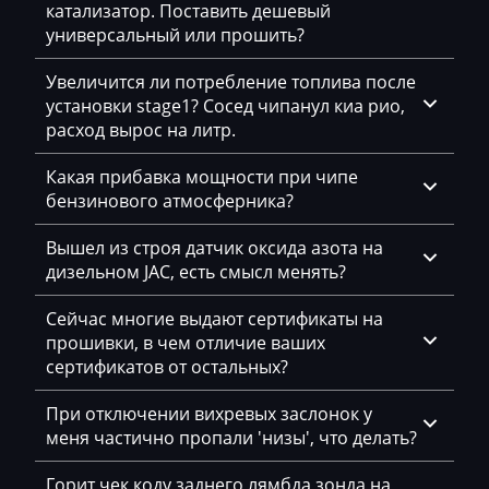
катализатор. Поставить дешевый
Mack
универсальный или прошить?
Madill
Увеличится ли потребление топлива после
установки stage1? Сосед чипанул киа рио,
Magni
расход вырос на литр.
Mahindra
Какая прибавка мощности при чипе
MAN
бензинового атмосферника?
Manitou
Вышел из строя датчик оксида азота на
дизельном JAC, есть смысл менять?
Maserati
Сейчас многие выдают сертификаты на
MasseyFerguson
прошивки, в чем отличие ваших
Maxus
сертификатов от остальных?
Mazda
При отключении вихревых заслонок у
меня частично пропали 'низы', что делать?
McCloskey
Горит чек коду заднего лямбда зонда на