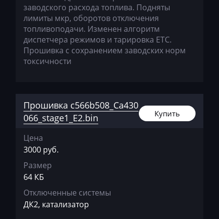
заводского расхода топлива. Подняты
Haval
лимиты мкр, оборотов отключения
топливоподачи. Изменен алгоритм
Hawtai
диспетчера режимов и тарировка ЕТС.
Прошивка с сохранением заводских норм
Hidromek
токсичности
Higer
Hino
Прошивка c566b508_Ca430
Hitachi
Купить
066_stage1_E2.bin
Honda
Цена
Hongqi
3000 руб.
Howo
Размер
64 КБ
Huanghai
Отключенные системы
Hummer
ДК2, катализатор
Hyster