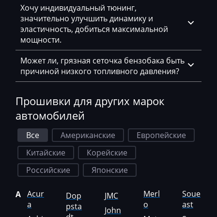
Ponsse
Хочу индивидуальный тюнинг,
значительно улучшить динамику и
Porsche
эластичность, добиться максимальной
мощности.
Powerscreen
Может ли, грязная сеточка бензобака быть
Prinoth
причиной низкого топливного давления?
Pronar
Прошивки для других марок
Putzmeister
автомобилей
Ravo
Все
Американские
Европейские
Ravon
Китайские
Корейские
Renault
Российские
Японские
RMH
Ropa
Acur
Merl
Soue
A
Dop
JMC
a
o
ast
psta
RostSelMash
John