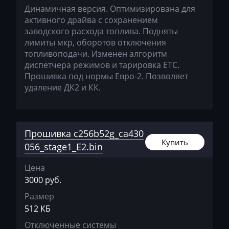
Динамичная версия. Оптимизирована для
Hyundai
активного драйва с сохранением
заводского расхода топлива. Подняты
Infiniti
лимиты мкр, оборотов отключения
топливоподачи. Изменен алгоритм
International
диспетчера режимов и тарировка ЕТС.
Прошивка под нормы Евро-2. Позволяет
Iran Khodro
удаление ДК2 и КК.
Isuzu
Iveco
Прошивка c256b52g_ca430
Jac
Купить
056_stage1_E2.bin
Jaecoo
Цена
Jaguar
3000 руб.
JCB
Размер
512 КБ
Jeep
Отключенные системы