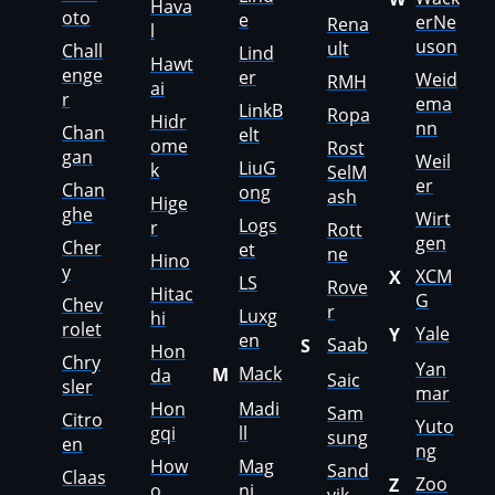
Hava
Tecnoma
oto
e
erNe
Rena
l
uson
ult
Chall
Temsa
Lind
Hawt
enge
er
Weid
RMH
ai
Tenet
r
ema
LinkB
Ropa
Hidr
nn
Chan
elt
Terberg
ome
Rost
gan
Weil
LiuG
k
SelM
Terex
er
Chan
ong
ash
Hige
ghe
Wirt
Tesab
Logs
r
Rott
gen
Cher
et
ne
Hino
TigerCat
y
XCM
X
LS
Rove
Hitac
G
Toyota
Chev
r
Luxg
hi
rolet
Yale
Y
en
Saab
S
Valtra
Hon
Chry
Yan
Mack
M
da
Saic
sler
Vermeer
mar
Hon
Madi
Sam
Citro
Yuto
Vögele
gqi
ll
sung
en
ng
How
Mag
Sand
Volkswagen
Claas
Zoo
Z
o
ni