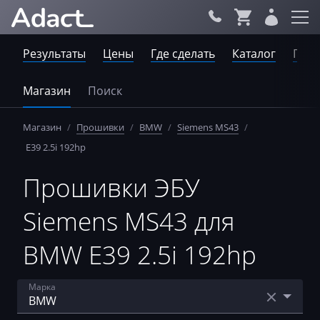
Результаты
Цены
Где сделать
Каталог
Пров
Магазин
Поиск
Магазин
/
Прошивки
/
BMW
/
Siemens MS43
/
E39 2.5i 192hp
Прошивки ЭБУ
Siemens MS43 для
BMW E39 2.5i 192hp
Марка