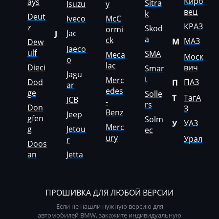
Киро
ays
Sitra
Isuzu
y
вец
ZX
k
Deut
Iveco
McC
КРАЗ
z
Skod
ormi
ВАЗ (Lada)
Jac
J
a
ck
МАЗ
М
Dew
Jaeco
ГАЗ
ulf
SMA
Meca
Моск
o
lac
Dieci
вич
Депозит
Smar
Jagu
t
Merc
Dod
ПАЗ
П
ar
ЗАЗ
edes
ge
Solle
ТагА
Т
JCB
-
rs
ЗИЛ
Don
З
Benz
Jeep
gfen
Solm
УАЗ
У
КАвЗ
Merc
g
Jetou
ec
ury
Урал
r
Камаз
Doos
an
Jetta
Кировец
КРАЗ
ПРОШИВКА ДЛЯ ЛЮБОЙ ВЕРСИИ
МАЗ
Если не нашли нужную версию для
автомобилей BMW, закажите индивидуальную
Москвич