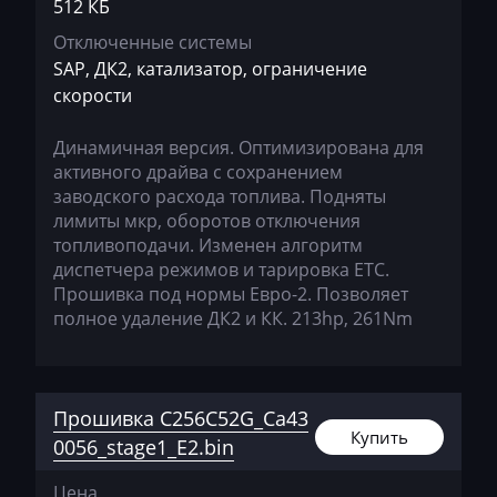
512 КБ
Kioti
Отключенные системы
Kleemann
SAP, ДК2, катализатор, ограничение
скорости
Kobelco
Kohler
Динамичная версия. Оптимизирована для
активного драйва с сохранением
Komatsu
заводского расхода топлива. Подняты
лимиты мкр, оборотов отключения
Konecranes
топливоподачи. Изменен алгоритм
Kramer
диспетчера режимов и тарировка ЕТС.
Прошивка под нормы Евро-2. Позволяет
Krone
полное удаление ДК2 и КК. 213hp, 261Nm
Kubota
Lancia
Прошивка C256C52G_Ca43
Land Rover
Купить
0056_stage1_E2.bin
Landini
Цена