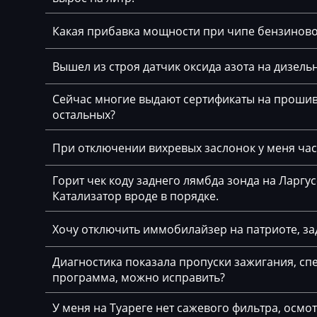
Cadillac
Siemens MS41
Какая прибавка мощности при чипе бензинов
Camc
Siemens MS42
Вышел из строя датчик оксида азота на дизельн
Case
Siemens MS43
Caterpillar
Сейчас многие выдают сертификаты на прошивк
Siemens MS45.x
остальных?
CFMoto
Siemens MSD80 (
При отключении вихревых заслонок у меня част
Challenger
Siemens MSD85.x
Changan
Горит чек коду заднего лямбда зонда на Ларгу
Siemens MSV7x
Катализатор вроде в порядке.
Changhe
Siemens MSV8x
Хочу отключить иммобилайзер на патриоте, за
Chery
Siemens MSV90
Chevrolet
Диагностика показала пропуски зажигания, спе
программа, можно исправить?
Chrysler
У меня на Туареге нет сажевого фильтра, осмо
Citroen