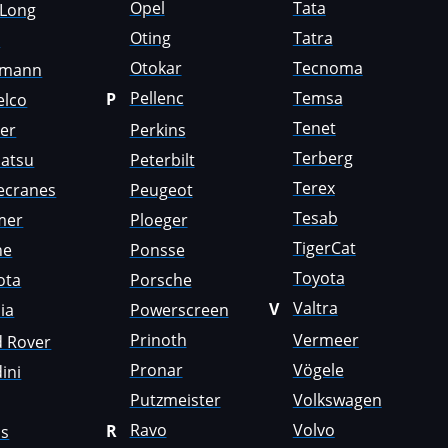
Opel
Tata
gLong
Oting
Tatra
i
Otokar
Tecnoma
emann
Pellenc
Temsa
P
elco
Tenet
er
Perkins
Terberg
atsu
Peterbilt
Terex
ecranes
Peugeot
Tesab
mer
Ploeger
TigerCat
ne
Ponsse
Toyota
ota
Porsche
Valtra
V
ia
Powerscreen
Prinoth
Vermeer
d Rover
Pronar
Vögele
ini
Putzmeister
Volkswagen
Ravo
Volvo
R
us