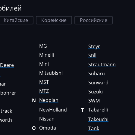
обилей
Китайские
Корейские
Российские
MG
Steyr
a
Minelli
Still
Mini
Strautmann
nDeere
Mitsubishi
Subaru
i
MST
Sunward
mar
MTZ
Suzuki
sbohrer
Neoplan
N
SWM
o
NewHolland
Tabarelli
T
track
Nissan
Takeuchi
worth
Omoda
O
Tank