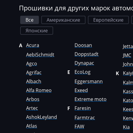
Dewulf
Прошивки для других марок автом
Dieci
Все
Американские
Европейские
Dodge
Японские
Dongfeng
Acura
Doosan
A
Doosan
Jett
Doppstadt
AebiSchmidt
JMC
Doppstadt
Dynapac
Agco
Joh
Dynapac
EcoLog
E
Agrifac
Kaiy
K
EcoLog
Albach
Eggersmann
Kal
Alfa Romeo
Exeed
Eggersmann
Kas
Arbos
Extreme moto
Kat
Exeed
Artec
Faresin
F
Kees
Extreme moto
AshokLeyland
Farmtrac
Ken
Faresin
Atlas
FAW
Kia