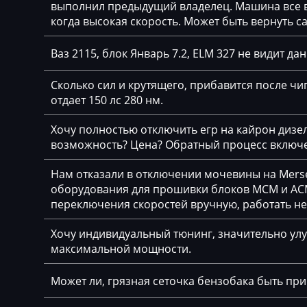
выполнил предыдущий владелец. Машина все вр
Claas
когда высокая скорость. Может быть вернуть с
CMI
Ваз 2115, блок Январь 7.2, ELM 327 не видит да
Comacchio
Сколько сил и крутящего, прибавится после чип
Cupra
отдает 150 лс 280 нм.
Dacia
Хочу полностью отключить егр на кайрон дизель,
возможность? Цена? Обратный процесс включе
Daewoo
Нам отказали в отключении мочевины на Merse
DAF
оборудования для прошивки блоков MCM и ACM
Daihatsu
переключения скоростей вручную, работать н
Dammann
Хочу индивидуальный тюнинг, значительно улу
максимальной мощности.
Derways
Может ли, грязная сеточка бензобака быть пр
Deutz