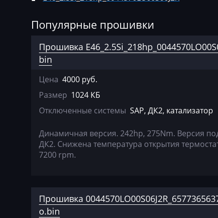
Agrifac
Bosch EDC17C4
Albach
Bosch EDC17C50
Популярные прошивки
Alfa Romeo
Bosch EDC17C5
Прошивка E46_2.5Si_218hp_0044570LO00S0
Arbos
bin
Bosch EDC17C7
Artec
Bosch EDC17CP
Цена
4000 руб.
Размер
1024 КБ
AshokLeyland
Bosch EDC17CP
Отключенные системы
SAP, ДК2, катализатор
Atlas
Bosch EDC17CP
Audi
Bosch EDC17CP
Динамичная версия. 242hp, 275Nm. Версия по
ДК2. Снижена температура открытия термоста
Ausa
Bosch MDG1 (M
7200 rpm.
MD1CS00Х)
AVR
Bosch MDG1 (M
BAIC
35UP)
Прошивка 0044570LO00S06J2R_6577365637
Bajaj
Bosch MDG1 (M
o.bin