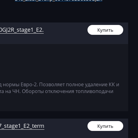
1
E46 325i
, C56
E46 330i 231hp
6
E60 520i 170 hp
GJ2R_stage1_E2.
Купить
6
E60 522i
02
E60 525i 192hp
09
E60 530i
45
E65 730i 231hp
49
E83 2.5i 192hp
д нормы Евро-2. Позволяет полное удаление КК и
та на ЧН. Обороты отключения топливоподачи
D1CP00Х
E83 2.5Si 218hp
E83 3.0Si 231hp
DG1G
E85 2.5i
_stage1_E2_term
Купить
DG1G LK)