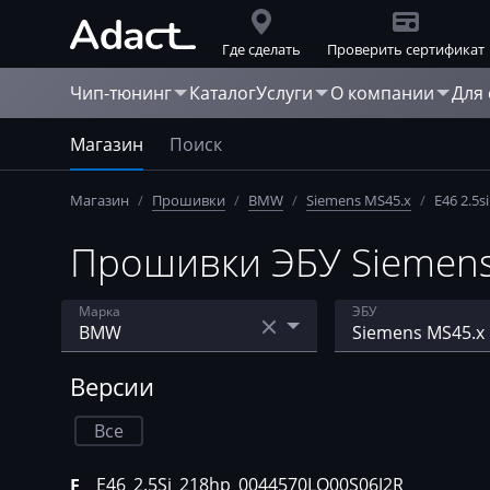
Где сделать
Проверить сертификат
Чип-тюнинг
Каталог
Услуги
О компании
Для
Магазин
Поиск
Магазин
/
Прошивки
/
BMW
/
Siemens MS45.x
/
E46 2.5s
Прошивки ЭБУ Siemens 
Марка
ЭБУ
Acura
Bosch EDC15
Версии
AebiSchmidt
Bosch EDC16C31
Все
Agco
Bosch EDC17C0
E46_2.5Si_218hp_0044570LO00S06J2R
E