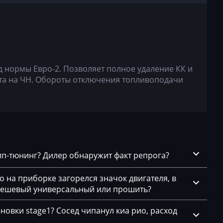
.1
д нормы Евро-2. Позволяет полное удаление КК и
та на ЧН. Обороты отключения топливоподачи
6
чип-тюнинг? Дилер обнаружит факт репрога?
го на приборке загорелся значок двигателя, в
.х
 дешевый универсальный или прошить?
CS003)
новки stage1? Сосед чипанул киа рио, расход
CS201)